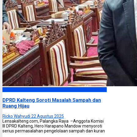
DPRD Kalimantan Tengah
DPRD Kalteng Soroti Masalah Sampah dan
Ruang Hijau
Ricko Wahyudi
22 Agustus 2025
Lensakalteng.com, Palangka Raya –Anggota Komisi
III DPRD Kalteng, Hero Harapano Mandow menyoroti
serius permasalahan pengelolaan sampah dan kuran
...