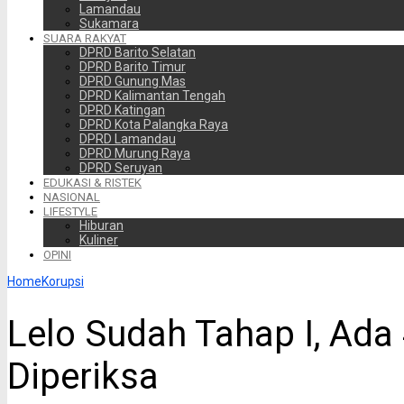
Lamandau
Sukamara
SUARA RAKYAT
DPRD Barito Selatan
DPRD Barito Timur
DPRD Gunung Mas
DPRD Kalimantan Tengah
DPRD Katingan
DPRD Kota Palangka Raya
DPRD Lamandau
DPRD Murung Raya
DPRD Seruyan
EDUKASI & RISTEK
NASIONAL
LIFESTYLE
Hiburan
Kuliner
OPINI
Home
Korupsi
Lelo Sudah Tahap I, Ada
Diperiksa