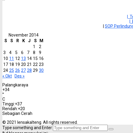
| 
|
|
SOP Perlindu
November 2014
S
S
R
K
J
S
M
1
2
3
4
5
6
7
8
9
10
11
12
13
14
15
16
17
18
19
20
21
22
23
24
25
26
27
28
29
30
« Okt
Des »
Palangkaraya
+
34
°
C
Tinggi:
+
37
Rendah:
+
20
Sebagian Cerah
© 2021 lensakalteng. All rights reserved.
Type something and Enter