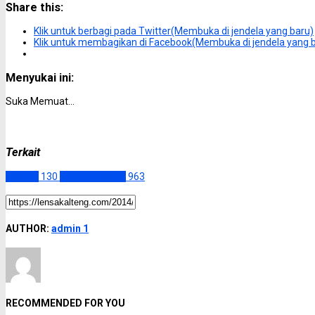
Share this:
Klik untuk berbagi pada Twitter(Membuka di jendela yang baru)
Klik untuk membagikan di Facebook(Membuka di jendela yang 
Menyukai ini:
Suka
Memuat...
Terkait
Korupsi
130
Palangka Raya
963
AUTHOR:
admin 1
RECOMMENDED FOR YOU