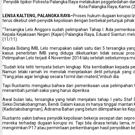
Penyidik tipikor Polresta Palangka Raya melakukan peggeledahan dan
Kota Palangka Raya, Kamis (
LENSA KALTENG, PALANGKA RAYA–
Proses hukum dugaan korupsi Iz
terus dikebut oleh penyidik kepolisian dengan berbekal petunjuk pihak
“Tersangka Lelo Anggoro sudah pelimpahan Tahap I. Ada pemeriksaan
Kepala Kejaksaan Negeri (Kajari) Palangka Raya, Eduard Sianturi mel
(11/11).
Kepala Bidang IMB, Lelo merupakan salah satu dari 5 tersangka yan
kasus penerbitan IMB yang diduga dikeluarkan tidak sesuai pro
Pelimpahan Lelo terjadi 4 November 2014 lalu setelah sebelumnya ma
“Sudah kita teliti ternyata belum lengkap. Kita kembalikan kepada pe
Namun lelaki ramah ini menolak menjelaskan detil petunjuk yang 
“Yang jelas agar lengkap secara formil dan materil,”imbuh dia.
Tapi Rustianto mengakui bahwa dari pemeriksaan usai pelimpahan
menambah jumlah saksi yang harus diperiksa.
Awal bulan lalu, tersangka yang telah menjalani tahap I yaitu Staf
Seksi Distakobangman, Bendi. Dalam kasus ini hanya tinggal manta
(Kadistakobangman), Adirama Bahan yang belum dilimpahkan ke Keja
Rustianto yakin bahwa penyidik kepolisian bekerja secepat dan sepr
mereka terhadap dugaan korupsi ini. Tapi bila dirasa terlalu lam
mengirimkan P17 atau permintaan perkembangan hasil penyidikan kep