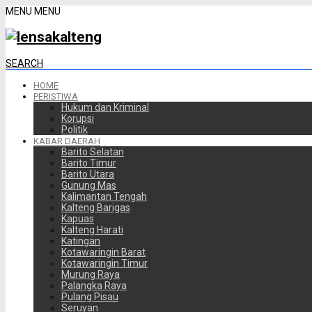
MENU
MENU
SEARCH
HOME
PERISTIWA
Hukum dan Kriminal
Korupsi
Politik
KABAR DAERAH
Barito Selatan
Barito Timur
Barito Utara
Gunung Mas
Kalimantan Tengah
Kalteng Barigas
Kapuas
Kalteng Harati
Katingan
Kotawaringin Barat
Kotawaringin Timur
Murung Raya
Palangka Raya
Pulang Pisau
Seruyan