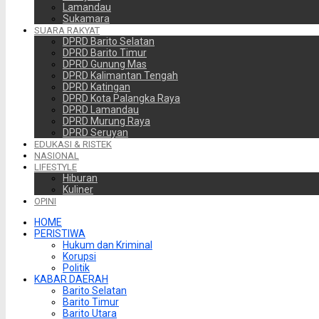
Lamandau
Sukamara
SUARA RAKYAT
DPRD Barito Selatan
DPRD Barito Timur
DPRD Gunung Mas
DPRD Kalimantan Tengah
DPRD Katingan
DPRD Kota Palangka Raya
DPRD Lamandau
DPRD Murung Raya
DPRD Seruyan
EDUKASI & RISTEK
NASIONAL
LIFESTYLE
Hiburan
Kuliner
OPINI
HOME
PERISTIWA
Hukum dan Kriminal
Korupsi
Politik
KABAR DAERAH
Barito Selatan
Barito Timur
Barito Utara