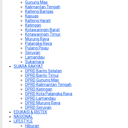
Gunung Mas
Kalimantan Tengah
Kalteng Barigas
Kapuas
Kalteng Harati
Katingan
Kotawaringin Barat
Kotawaringin Timur
Murung Raya
Palangka Raya
Pulang Pisau
Seruyan
Lamandau
Sukamara
SUARA RAKYAT
DPRD Barito Selatan
DPRD Barito Timur
DPRD Gunung Mas
DPRD Kalimantan Tengah
DPRD Katingan
DPRD Kota Palangka Raya
DPRD Lamandau
DPRD Murung Raya
DPRD Seruyan
EDUKASI & RISTEK
NASIONAL
LIFESTYLE
Hiburan