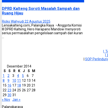
DPRD Kalimantan Tengah
DPRD Kalteng Soroti Masalah Sampah dan
Ruang Hijau
Ricko Wahyudi
22 Agustus 2025
Lensakalteng.com, Palangka Raya –Anggota Komisi
III DPRD Kalteng, Hero Harapano Mandow menyoroti
serius permasalahan pengelolaan sampah dan kuran
...
| 
|
|
SOP Perlindu
Desember 2014
S
S
R
K
J
S
M
1
2
3
4
5
6
7
8
9
10
11
12
13
14
15
16
17
18
19
20
21
22
23
24
25
26
27
28
29
30
31
« Nov
Jan »
Palangkaraya