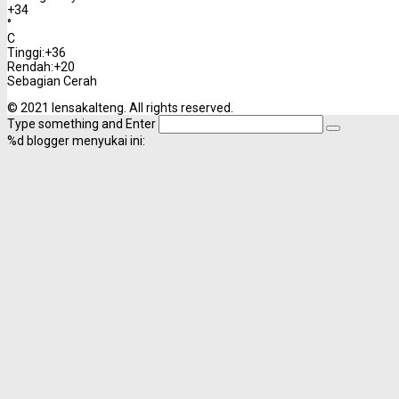
+
34
°
C
Tinggi:
+
36
Rendah:
+
20
Sebagian Cerah
© 2021 lensakalteng. All rights reserved.
Type something and Enter
%d
blogger menyukai ini: