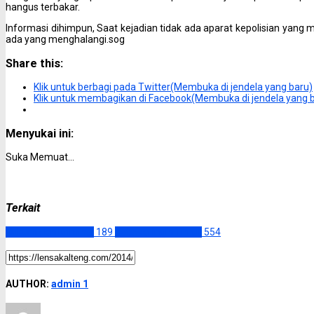
hangus terbakar.
Informasi dihimpun, Saat kejadian tidak ada aparat kepolisian yang
ada yang menghalangi.sog
Share this:
Klik untuk berbagi pada Twitter(Membuka di jendela yang baru)
Klik untuk membagikan di Facebook(Membuka di jendela yang 
Menyukai ini:
Suka
Memuat...
Terkait
Hukum dan Kriminal
189
Kotawaringin Timur
554
AUTHOR:
admin 1