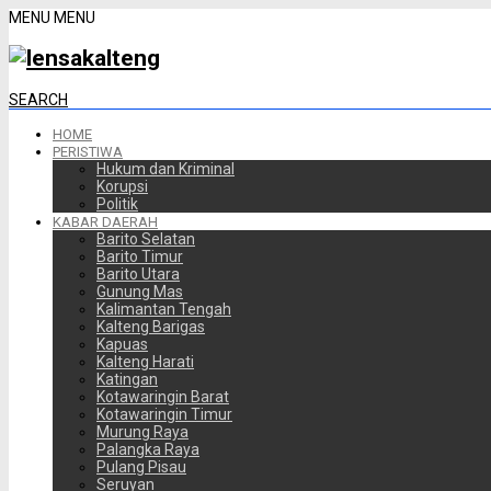
MENU
MENU
SEARCH
HOME
PERISTIWA
Hukum dan Kriminal
Korupsi
Politik
KABAR DAERAH
Barito Selatan
Barito Timur
Barito Utara
Gunung Mas
Kalimantan Tengah
Kalteng Barigas
Kapuas
Kalteng Harati
Katingan
Kotawaringin Barat
Kotawaringin Timur
Murung Raya
Palangka Raya
Pulang Pisau
Seruyan