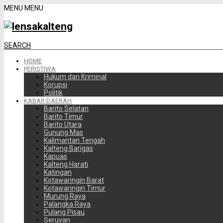
MENU
MENU
SEARCH
HOME
PERISTIWA
Hukum dan Kriminal
Korupsi
Politik
KABAR DAERAH
Barito Selatan
Barito Timur
Barito Utara
Gunung Mas
Kalimantan Tengah
Kalteng Barigas
Kapuas
Kalteng Harati
Katingan
Kotawaringin Barat
Kotawaringin Timur
Murung Raya
Palangka Raya
Pulang Pisau
Seruyan