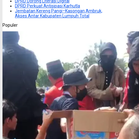
DPRD Dorong Literasi Digital
DPRD Perkuat Antisipasi Karhutla
Jembatan Kereng Pangi–Kasongan Ambruk,
Akses Antar Kabupaten Lumpuh Total
Populer