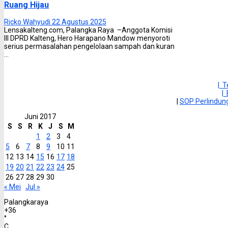
Ruang Hijau
Ricko Wahyudi
22 Agustus 2025
Lensakalteng.com, Palangka Raya –Anggota Komisi
III DPRD Kalteng, Hero Harapano Mandow menyoroti
serius permasalahan pengelolaan sampah dan kuran
...
| 
|
|
SOP Perlindu
Juni 2017
S
S
R
K
J
S
M
1
2
3
4
5
6
7
8
9
10
11
12
13
14
15
16
17
18
19
20
21
22
23
24
25
26
27
28
29
30
« Mei
Jul »
Palangkaraya
+
36
°
C