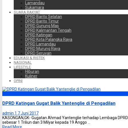
Lamandau
Sukamara
SUARA RAKYAT
DPRD Barito Selatan
DPRD Barito Timur
DPRD Gunung Mas
DPRD Kalimantan Tengah
DPRD Katingan
DPRD Kota Palangka Raya
DPRD Lamandau
DPRD Murung Raya
DPRD Seruyan
EDUKASI & RISTEK
NASIONAL
LIFESTYLE
Hiburan
Kuliner
OPINI
Katingan
DPRD Katingan Gugat Balik Yantenglie di Pengadilan
admin 1
7 Juni 2017
KASONGAN,GK- Gugatan Ahmad Yantenglie terhadap Lembaga DPRD 
sebesar 1 Triliun dan 3 Milyar kepada 19 Anggo ...
Read More