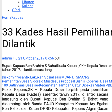
Hiburan
Kuliner
OPINI
Home
Kapuas
33 Kades Hasil Pemiliha
Dilantik
admin 1
0
21 Oktober 2017 07:56
631
Bupati Kapuas Ben Brahim S BahatKuala Kapuas,GK – Kepala Desa terp
tahun 2017, dilantik secara langs
Diskominfosantik Lakukan Sosialisasi MCAP Di SMAN-2
Pemerintah Desa Sidorejo Musdesus Proposal Bisnis Koperasi Desa 
109 Satlinmas Desa se-Kecamatan Tamban Catur Dibekali Materi P
Kuala Kapuas,GK – Kepala Desa terpilih pada pemilihan
Kepala Desa (Kades) serentak tahun 2017, dilantik secara
langsung oleh Bupati Kapuas Ben Brahim S Bahat yang
didampingi oleh Bunda PAUD Kabupaten Kapuas Ary Egahni
Ben Bahat dan Ketua DPRD Kabupaten Kapuas Algrin Gasan