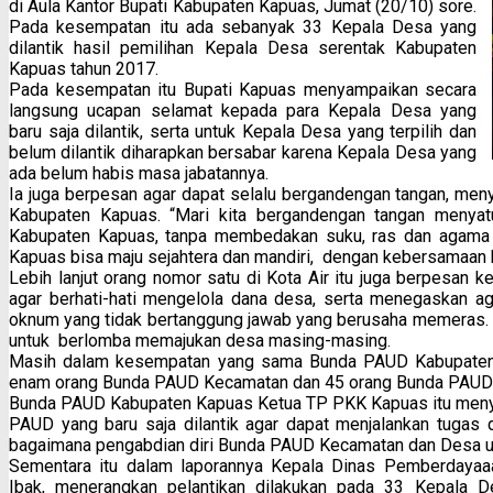
di Aula Kantor Bupati Kabupaten Kapuas, Jumat (20/10) sore.
Pada kesempatan itu ada sebanyak 33 Kepala Desa yang
dilantik hasil pemilihan Kepala Desa serentak Kabupaten
Kapuas tahun 2017.
Pada kesempatan itu Bupati Kapuas menyampaikan secara
langsung ucapan selamat kepada para Kepala Desa yang
baru saja dilantik, serta untuk Kepala Desa yang terpilih dan
belum dilantik diharapkan bersabar karena Kepala Desa yang
ada belum habis masa jabatannya.
Ia juga berpesan agar dapat selalu bergandengan tangan, men
Kabupaten Kapuas. “Mari kita bergandengan tangan menyat
Kabupaten Kapuas, tanpa membedakan suku, ras dan agama k
Kapuas bisa maju sejahtera dan mandiri, dengan kebersamaan ki
Lebih lanjut orang nomor satu di Kota Air itu juga berpesan
agar berhati-hati mengelola dana desa, serta menegaskan aga
oknum yang tidak bertanggung jawab yang berusaha memeras. 
untuk berlomba memajukan desa masing-masing.
Masih dalam kesempatan yang sama Bunda PAUD Kabupaten
enam orang Bunda PAUD Kecamatan dan 45 orang Bunda PAUD
Bunda PAUD Kabupaten Kapuas Ketua TP PKK Kapuas itu meny
PAUD yang baru saja dilantik agar dapat menjalankan tugas
bagaimana pengabdian diri Bunda PAUD Kecamatan dan Desa un
Sementara itu dalam laporannya Kepala Dinas Pemberdaya
Ibak, menerangkan pelantikan dilakukan pada 33 Kepala D