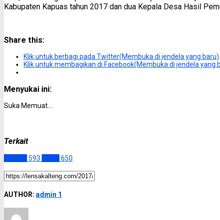
Kabupaten Kapuas tahun 2017 dan dua Kepala Desa Hasil Pem
Share this:
Klik untuk berbagi pada Twitter(Membuka di jendela yang baru)
Klik untuk membagikan di Facebook(Membuka di jendela yang 
Menyukai ini:
Suka
Memuat...
Terkait
Kapuas
593
Slider
650
AUTHOR:
admin 1