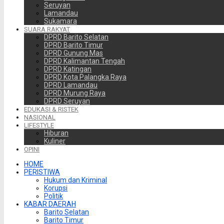
Seruyan
Lamandau
Sukamara
SUARA RAKYAT
DPRD Barito Selatan
DPRD Barito Timur
DPRD Gunung Mas
DPRD Kalimantan Tengah
DPRD Katingan
DPRD Kota Palangka Raya
DPRD Lamandau
DPRD Murung Raya
DPRD Seruyan
EDUKASI & RISTEK
NASIONAL
LIFESTYLE
Hiburan
Kuliner
OPINI
HOME
PERISTIWA
Hukum dan Kriminal
Korupsi
Politik
KABAR DAERAH
Barito Selatan
Barito Timur