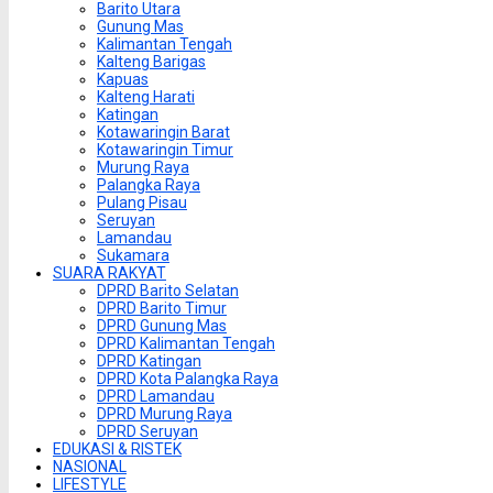
Barito Utara
Gunung Mas
Kalimantan Tengah
Kalteng Barigas
Kapuas
Kalteng Harati
Katingan
Kotawaringin Barat
Kotawaringin Timur
Murung Raya
Palangka Raya
Pulang Pisau
Seruyan
Lamandau
Sukamara
SUARA RAKYAT
DPRD Barito Selatan
DPRD Barito Timur
DPRD Gunung Mas
DPRD Kalimantan Tengah
DPRD Katingan
DPRD Kota Palangka Raya
DPRD Lamandau
DPRD Murung Raya
DPRD Seruyan
EDUKASI & RISTEK
NASIONAL
LIFESTYLE