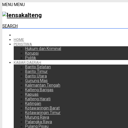
MENU
MENU
SEARCH
HOME
PERISTIWA
Hukum dan Kriminal
Korupsi
Politik
KABAR DAERAH
Barito Selatan
Barito Timur
Barito Utara
Gunung Mas
Kalimantan Tengah
Kalteng Barigas
Kapuas
Kalteng Harati
Katingan
Kotawaringin Barat
Kotawaringin Timur
Murung Raya
Palangka Raya
Pulang Pisau