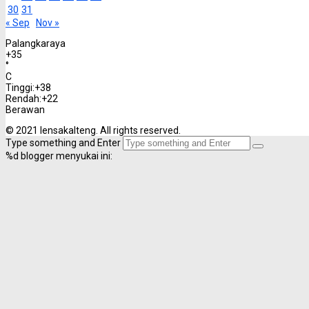
30
31
« Sep
Nov »
Palangkaraya
+
35
°
C
Tinggi:
+
38
Rendah:
+
22
Berawan
© 2021 lensakalteng. All rights reserved.
Type something and Enter
%d
blogger menyukai ini: