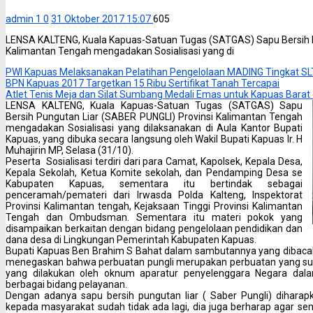
admin 1
0
31 Oktober 2017 15:07
605
LENSA KALTENG, Kuala Kapuas-Satuan Tugas (SATGAS) Sapu Bersih P
Kalimantan Tengah mengadakan Sosialisasi yang di
PWI Kapuas Melaksanakan Pelatihan Pengelolaan MADING Tingkat S
BPN Kapuas 2017 Targetkan 15 Ribu Sertifikat Tanah Tercapai
Atlet Tenis Meja dan Silat Sumbang Medali Emas untuk Kapuas Barat 
LENSA KALTENG, Kuala Kapuas-Satuan Tugas (SATGAS) Sapu
Bersih Pungutan Liar (SABER PUNGLI) Provinsi Kalimantan Tengah
mengadakan Sosialisasi yang dilaksanakan di Aula Kantor Bupati
Kapuas, yang dibuka secara langsung oleh Wakil Bupati Kapuas Ir. H
Muhajirin MP, Selasa (31/10).
Peserta Sosialisasi terdiri dari para Camat, Kapolsek, Kepala Desa,
Kepala Sekolah, Ketua Komite sekolah, dan Pendamping Desa se
Kabupaten Kapuas, sementara itu bertindak sebagai
penceramah/pemateri dari Irwasda Polda Kalteng, Inspektorat
Provinsi Kalimantan tengah, Kejaksaan Tinggi Provinsi Kalimantan
Tengah dan Ombudsman. Sementara itu materi pokok yang
disampaikan berkaitan dengan bidang pengelolaan pendidikan dan
dana desa di Lingkungan Pemerintah Kabupaten Kapuas.
Bupati Kapuas Ben Brahim S Bahat dalam sambutannya yang dibacaka
menegaskan bahwa perbuatan pungli merupakan perbuatan yang su
yang dilakukan oleh oknum aparatur penyelenggara Negara dal
berbagai bidang pelayanan.
Dengan adanya sapu bersih pungutan liar ( Saber Pungli) dihara
kepada masyarakat sudah tidak ada lagi, dia juga berharap agar 