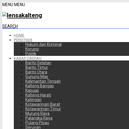
MENU
MENU
SEARCH
HOME
PERISTIWA
Hukum dan Kriminal
Korupsi
Politik
KABAR DAERAH
Barito Selatan
Barito Timur
Barito Utara
Gunung Mas
Kalimantan Tengah
Kalteng Barigas
Kapuas
Kalteng Harati
Katingan
Kotawaringin Barat
Kotawaringin Timur
Murung Raya
Palangka Raya
Pulang Pisau
Seruyan