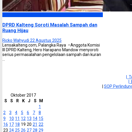
DPRD Kalimantan Tengah
DPRD Kalteng Soroti Masalah Sampah dan
Ruang Hijau
Ricko Wahyudi
22 Agustus 2025
Lensakalteng.com, Palangka Raya –Anggota Komisi
III DPRD Kalteng, Hero Harapano Mandow menyoroti
serius permasalahan pengelolaan sampah dan kuran
...
| 
|
|
SOP Perlindu
Oktober 2017
S
S
R
K
J
S
M
1
2
3
4
5
6
7
8
9
10
11
12
13
14
15
16
17
18
19
20
21
22
23
24
25
26
27
28
29