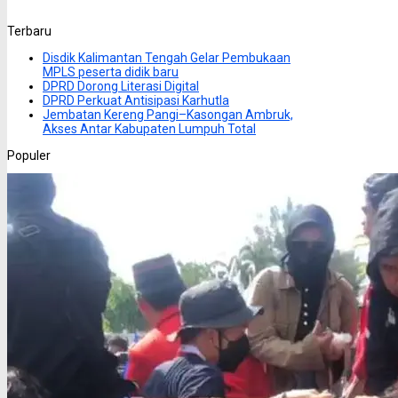
Terbaru
Disdik Kalimantan Tengah Gelar Pembukaan
MPLS peserta didik baru
DPRD Dorong Literasi Digital
DPRD Perkuat Antisipasi Karhutla
Jembatan Kereng Pangi–Kasongan Ambruk,
Akses Antar Kabupaten Lumpuh Total
Populer