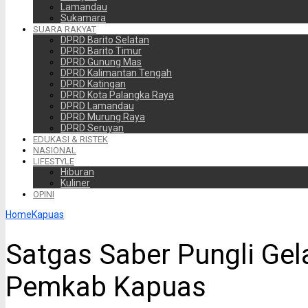
Lamandau
Sukamara
SUARA RAKYAT
DPRD Barito Selatan
DPRD Barito Timur
DPRD Gunung Mas
DPRD Kalimantan Tengah
DPRD Katingan
DPRD Kota Palangka Raya
DPRD Lamandau
DPRD Murung Raya
DPRD Seruyan
EDUKASI & RISTEK
NASIONAL
LIFESTYLE
Hiburan
Kuliner
OPINI
Home
Kapuas
Satgas Saber Pungli Gela
Pemkab Kapuas