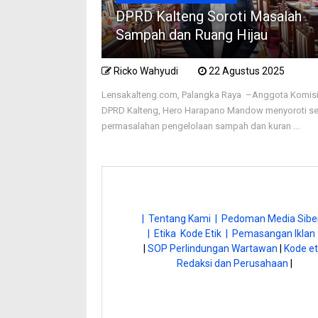
DPRD Kalteng Soroti Masalah
Sampah dan Ruang Hijau
Ricko Wahyudi
22 Agustus 2025
Lensakalteng.com, Palangka Raya –Anggota Komisi 
DPRD Kalteng, Hero Harapano Mandow menyoroti se
permasalahan pengelolaan sampah dan kuran ...
| Tentang Kami |
Pedoman Media Siber
| Etika Kode Etik |
Pemasangan Iklan 
|
SOP Perlindungan Wartawan
|
Kode et
Redaksi dan Perusahaan
|