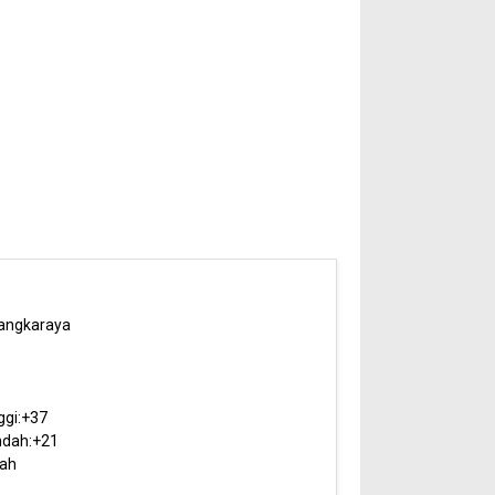
angkaraya
5
ggi:
+
37
dah:
+
21
ah