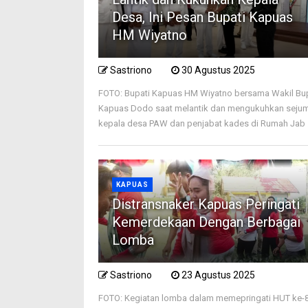
Desa, Ini Pesan Bupati Kapuas
HM Wiyatno
Sastriono
30 Agustus 2025
FOTO: Bupati Kapuas HM Wiyatno bersama Wakil Bu
Kapuas Dodo saat melantik dan mengukuhkan seju
kepala desa PAW dan penjabat kades di Rumah Jab .
KAPUAS
Distransnaker Kapuas Peringati
Kemerdekaan Dengan Berbagai
Lomba
Sastriono
23 Agustus 2025
FOTO: Kegiatan lomba dalam memepringati HUT ke-