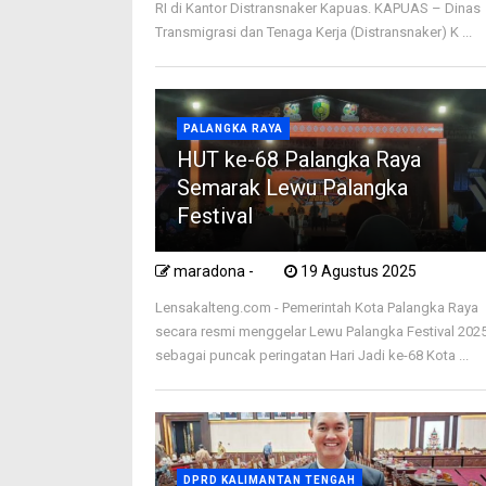
RI di Kantor Distransnaker Kapuas. KAPUAS – Dinas
Transmigrasi dan Tenaga Kerja (Distransnaker) K ...
PALANGKA RAYA
HUT ke-68 Palangka Raya
Semarak Lewu Palangka
Festival
maradona -
19 Agustus 2025
Lensakalteng.com - Pemerintah Kota Palangka Raya
secara resmi menggelar Lewu Palangka Festival 202
sebagai puncak peringatan Hari Jadi ke-68 Kota ...
DPRD KALIMANTAN TENGAH