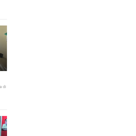
a di
i