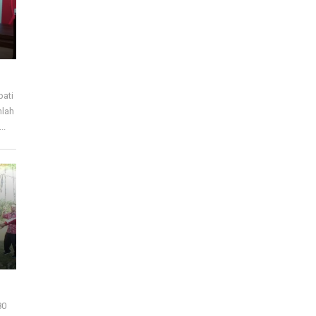
pati
mlah
..
80