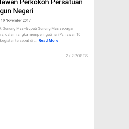
hlawan Perkokoh Persatuan
un Negeri
10 November 2017
, Gunung Mas–Bupati Gunung Mas sebagai
ra, dalam rangka memperingati hari Pahlawan 10
egiatan tersebut di ...
Read More
2
/ 2 POSTS