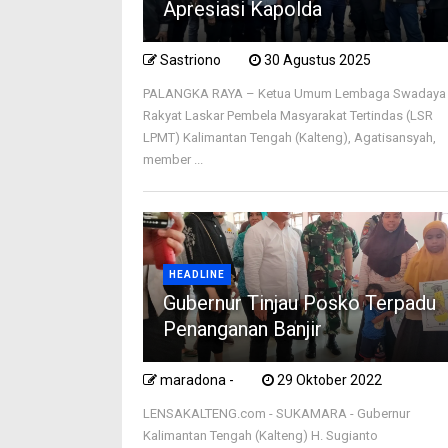
Apresiasi Kapolda
Sastriono
30 Agustus 2025
PALANGKA RAYA – Ketua Umum Lembaga Swadaya
Rakyat Laskar Pembela Masyarakat Tertindas (LSR
LPMT) Kalimantan Tengah (Kalteng), Agatisansyah,
member ...
HEADLINE
Gubernur Tinjau Posko Terpadu
Penanganan Banjir
maradona -
29 Oktober 2022
LENSAKALTENG.com - SUKAMARA - Gubernur
Kalimantan Tengah (Kalteng) H. Sugianto