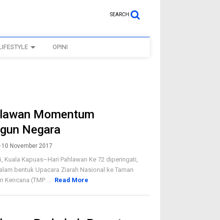
SEARCH
LIFESTYLE
OPINI
hlawan Momentum
gun Negara
10 November 2017
Kuala Kapuas–Hari Pahlawan Ke 72 diperingati,
alam bentuk Upacara Ziarah Nasional ke Taman
 Kencana (TMP ...
Read More