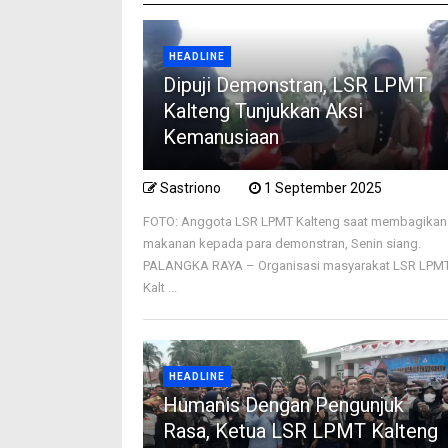
HEADLINE
Dipuji Demonstran, LSR LPMT
Kalteng Tunjukkan Aksi
Kemanusiaan
Sastriono
1 September 2025
FOTO: Anggota LSR LPMT Kalteng saat membagikan
makanan kepada para demonstran, Senin siang.
PALANGKA RAYA – Organisasi masyarakat LSR LPM
Kalt ...
HEADLINE
Humanis Dengan Pengunjuk
Rasa, Ketua LSR LPMT Kalteng