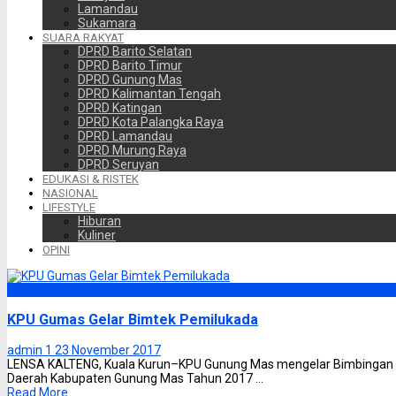
Lamandau
Sukamara
SUARA RAKYAT
DPRD Barito Selatan
DPRD Barito Timur
DPRD Gunung Mas
DPRD Kalimantan Tengah
DPRD Katingan
DPRD Kota Palangka Raya
DPRD Lamandau
DPRD Murung Raya
DPRD Seruyan
EDUKASI & RISTEK
NASIONAL
LIFESTYLE
Hiburan
Kuliner
OPINI
Gunung Mas
KPU Gumas Gelar Bimtek Pemilukada
admin 1
23 November 2017
LENSA KALTENG, Kuala Kurun–KPU Gunung Mas mengelar Bimbingan Te
Daerah Kabupaten Gunung Mas Tahun 2017 ...
Read More