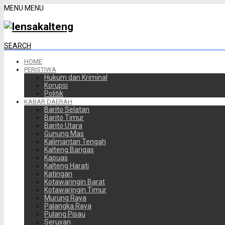
MENU
MENU
SEARCH
HOME
PERISTIWA
Hukum dan Kriminal
Korupsi
Politik
KABAR DAERAH
Barito Selatan
Barito Timur
Barito Utara
Gunung Mas
Kalimantan Tengah
Kalteng Barigas
Kapuas
Kalteng Harati
Katingan
Kotawaringin Barat
Kotawaringin Timur
Murung Raya
Palangka Raya
Pulang Pisau
Seruyan