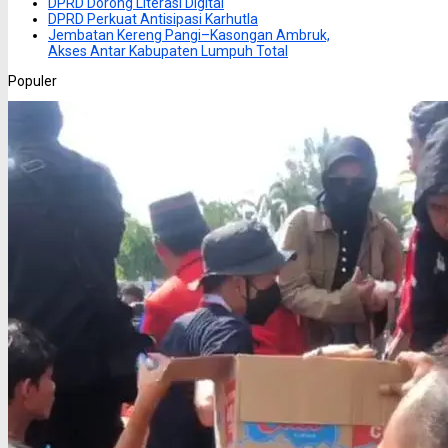
DPRD Dorong Literasi Digital
DPRD Perkuat Antisipasi Karhutla
Jembatan Kereng Pangi–Kasongan Ambruk,
Akses Antar Kabupaten Lumpuh Total
Populer