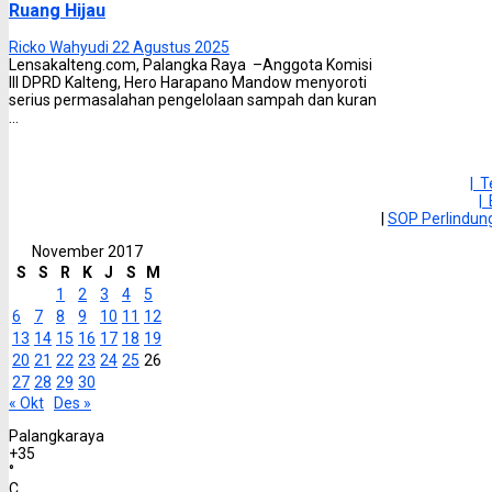
Ruang Hijau
Ricko Wahyudi
22 Agustus 2025
Lensakalteng.com, Palangka Raya –Anggota Komisi
III DPRD Kalteng, Hero Harapano Mandow menyoroti
serius permasalahan pengelolaan sampah dan kuran
...
| 
|
|
SOP Perlindu
November 2017
S
S
R
K
J
S
M
1
2
3
4
5
6
7
8
9
10
11
12
13
14
15
16
17
18
19
20
21
22
23
24
25
26
27
28
29
30
« Okt
Des »
Palangkaraya
+
35
°
C