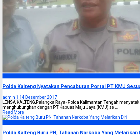
Headline
Polda Kalteng Nyatakan Pencabutan Portal PT KMJ Sesu
admin 1
14 Desember 2017
LENSA KALTENG,Palangka Raya- Polda Kalimantan Tengah menyatakan
menghubungkan dengan PT Kapuas Maju Jaya (KMJ) se ...
Read More
Headline
Polda Kalteng Buru PN, Tahanan Narkoba Yang Melarikan D