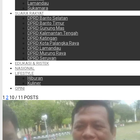
Lamandau
Sukamara
SUARA RAKYAT
DPRD Barito Selatan
DPRD Barito Timur
DPRD Gunung Mas
DPRD Kalimantan Tengah
DPRD Katingan
DPRD Kota Palangka Raya
DPRD Lamandau
DPRD Murung Raya
DPRD Seruyan
EDUKASI & RISTEK
NASIONAL
LIFESTYLE
Hiburan
Kuliner
OPINI
1
2
10
/ 11 POSTS