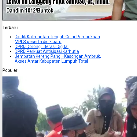
Terbaru
Disdik Kalimantan Tengah Gelar Pembukaan
MPLS peserta didik baru
DPRD Dorong Literasi Digital
DPRD Perkuat Antisipasi Karhutla
Jembatan Kereng Pangi–Kasongan Ambruk,
Akses Antar Kabupaten Lumpuh Total
Populer