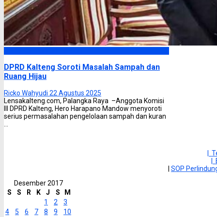
DPRD Kalimantan Tengah
DPRD Kalteng Soroti Masalah Sampah dan
Ruang Hijau
Ricko Wahyudi
22 Agustus 2025
Lensakalteng.com, Palangka Raya –Anggota Komisi
III DPRD Kalteng, Hero Harapano Mandow menyoroti
serius permasalahan pengelolaan sampah dan kuran
...
| 
|
|
SOP Perlindu
Desember 2017
S
S
R
K
J
S
M
1
2
3
4
5
6
7
8
9
10