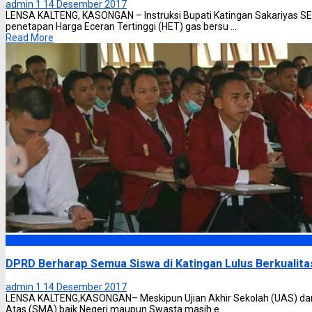
admin 1
14 Desember 2017
LENSA KALTENG, KASONGAN – Instruksi Bupati Katingan Sakariyas SE
penetapan Harga Eceran Tertinggi (HET) gas bersu ...
Read More
Slider
DPRD Berharap Semua Siswa di Katingan Lulus Berkualita
admin 1
14 Desember 2017
LENSA KALTENG,KASONGAN– Meskipun Ujian Akhir Sekolah (UAS) dan 
Atas (SMA) baik Negeri maupun Swasta masih e ...