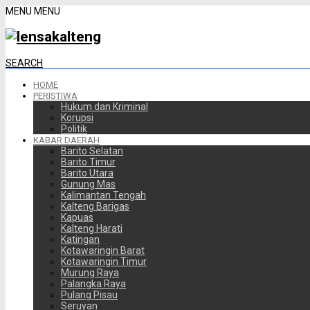
MENU
MENU
SEARCH
HOME
PERISTIWA
Hukum dan Kriminal
Korupsi
Politik
KABAR DAERAH
Barito Selatan
Barito Timur
Barito Utara
Gunung Mas
Kalimantan Tengah
Kalteng Barigas
Kapuas
Kalteng Harati
Katingan
Kotawaringin Barat
Kotawaringin Timur
Murung Raya
Palangka Raya
Pulang Pisau
Seruyan