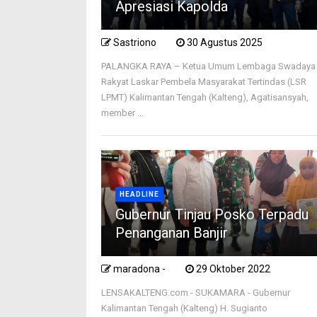
Apresiasi Kapolda
Sastriono
30 Agustus 2025
PALANGKA RAYA – Ketua Umum Lembaga Swadaya
Rakyat Laskar Pembela Masyarakat Tertindas (LSR
LPMT) Kalimantan Tengah (Kalteng), Agatisansyah,
member ...
HEADLINE
Gubernur Tinjau Posko Terpadu
Penanganan Banjir
maradona -
29 Oktober 2022
LENSAKALTENG.com - SUKAMARA - Gubernur
Kalimantan Tengah (Kalteng) H. Sugianto