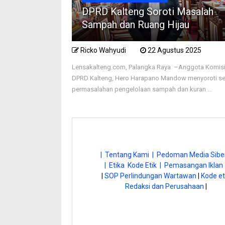
DPRD Kalteng Soroti Masalah
Sampah dan Ruang Hijau
Ricko Wahyudi
22 Agustus 2025
Lensakalteng.com, Palangka Raya –Anggota Komisi 
DPRD Kalteng, Hero Harapano Mandow menyoroti se
permasalahan pengelolaan sampah dan kuran ...
| Tentang Kami |
Pedoman Media Siber
| Etika Kode Etik |
Pemasangan Iklan 
|
SOP Perlindungan Wartawan
|
Kode et
Redaksi dan Perusahaan
|