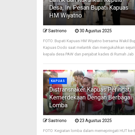
Desa, Ini Pesan Bupati Kapuas
HM Wiyatno
Sastriono
30 Agustus 2025
FOTO: Bupati Kapuas HM Wiyatno bersama Wakil Bu
Kapuas Dodo saat melantik dan mengukuhkan seju
kepala desa PAW dan penjabat kades di Rumah Jab .
KAPUAS
Distransnaker Kapuas Peringati
Kemerdekaan Dengan Berbagai
Lomba
Sastriono
23 Agustus 2025
FOTO: Kegiatan lomba dalam memepringati HUT ke-