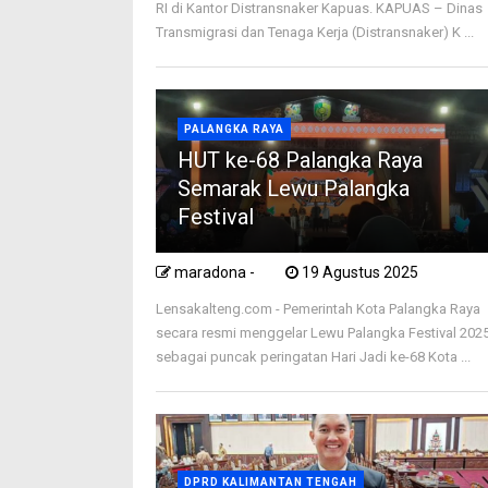
RI di Kantor Distransnaker Kapuas. KAPUAS – Dinas
Transmigrasi dan Tenaga Kerja (Distransnaker) K ...
PALANGKA RAYA
HUT ke-68 Palangka Raya
Semarak Lewu Palangka
Festival
maradona -
19 Agustus 2025
Lensakalteng.com - Pemerintah Kota Palangka Raya
secara resmi menggelar Lewu Palangka Festival 202
sebagai puncak peringatan Hari Jadi ke-68 Kota ...
DPRD KALIMANTAN TENGAH