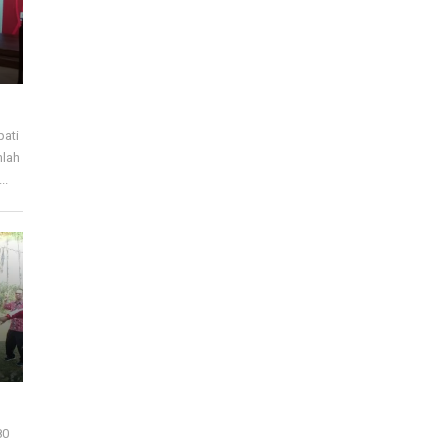
pati
mlah
..
80