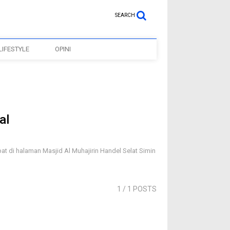
SEARCH
LIFESTYLE
OPINI
al
i halaman Masjid Al Muhajirin Handel Selat Simin
1
/ 1 POSTS