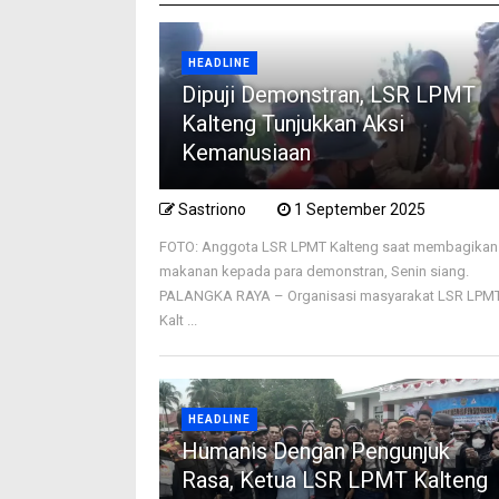
HEADLINE
Dipuji Demonstran, LSR LPMT
Kalteng Tunjukkan Aksi
Kemanusiaan
Sastriono
1 September 2025
FOTO: Anggota LSR LPMT Kalteng saat membagikan
makanan kepada para demonstran, Senin siang.
PALANGKA RAYA – Organisasi masyarakat LSR LPM
Kalt ...
HEADLINE
Humanis Dengan Pengunjuk
Rasa, Ketua LSR LPMT Kalteng