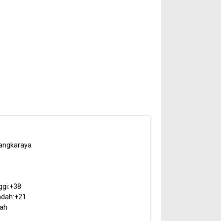
angkaraya
6
ggi:
+
38
dah:
+
21
ah