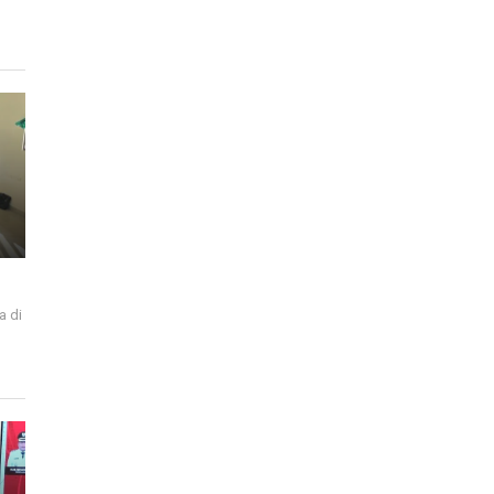
a di
i