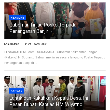
HEADLINE
Gubernur Tinjau Posko Terpadu
Penanganan Banjir
maradona -
29 Oktober 2022
LENSAKALTENG.com - SUKAMARA - Gubernur Kalimantan Tengah
(Kalteng) H. Sugianto Sabran meninjau secara langsung Posko Terpadu
Penanganan Banjir di ...
KAPUAS
Lantik dan Kukuhkan Kepala Desa, Ini
Pesan Bupati Kapuas HM Wiyatno