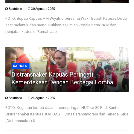
Sastriono
30 Agustus 2025
FOTO: Bupati Kapuas HM Wiyatno bersama Wakil Bupati Kapuas Dodo
saat melantik dan mengukuhkan sejumlah kepala desa PAW dan
penjabat kades di Rumah Jab ...
KAPUAS
Distransnaker Kapuas Peringati
Kemerdekaan Dengan Berbagai Lomba
Sastriono
23 Agustus 2025
FOTO: Kegiatan lomba dalam memepringati HUT ke-80 RI di Kantor
Distransnaker Kapuas. KAPUAS – Dinas Transmigrasi dan Tenaga Kerja
(Distransnaker) K ...