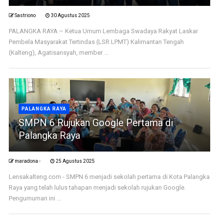
Sastriono
30 Agustus 2025
PALANGKA RAYA – Ketua Umum Lembaga Swadaya Rakyat Laskar
Pembela Masyarakat Tertindas (LSR LPMT) Kalimantan Tengah
(Kalteng), Agatisansyah, member ...
PALANGKA RAYA
SMPN 6 Rujukan Google Pertama di
Palangka Raya
maradona -
25 Agustus 2025
Lensakalteng.com - SMPN 6 menjadi sekolah pertama di Kota Palangka
Raya yang telah lulus tahapan menjadi sekolah rujukan Google.
Pengumuman ini ...