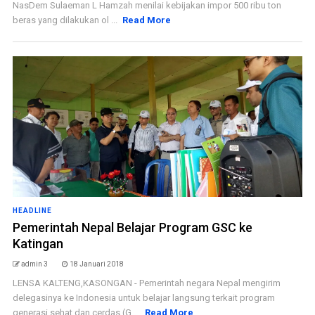
NasDem Sulaeman L Hamzah menilai kebijakan impor 500 ribu ton
beras yang dilakukan ol ...
Read More
HEADLINE
Pemerintah Nepal Belajar Program GSC ke
Katingan
admin 3
18 Januari 2018
LENSA KALTENG,KASONGAN - Pemerintah negara Nepal mengirim
delegasinya ke Indonesia untuk belajar langsung terkait program
generasi sehat dan cerdas (G ...
Read More