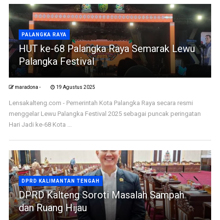
PALANGKA RAYA
HUT ke-68 Palangka Raya Semarak Lewu
Palangka Festival
maradona -
19 Agustus 2025
Lensakalteng.com - Pemerintah Kota Palangka Raya secara resmi
menggelar Lewu Palangka Festival 2025 sebagai puncak peringatan
Hari Jadi ke-68 Kota ...
DPRD KALIMANTAN TENGAH
DPRD Kalteng Soroti Masalah Sampah
dan Ruang Hijau