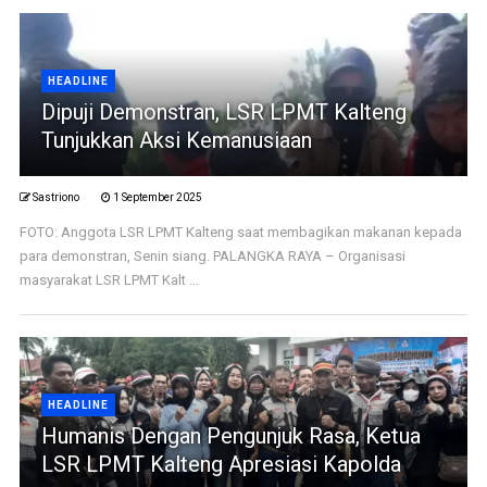
HEADLINE
Dipuji Demonstran, LSR LPMT Kalteng
Tunjukkan Aksi Kemanusiaan
Sastriono
1 September 2025
FOTO: Anggota LSR LPMT Kalteng saat membagikan makanan kepada
para demonstran, Senin siang. PALANGKA RAYA – Organisasi
masyarakat LSR LPMT Kalt ...
HEADLINE
Humanis Dengan Pengunjuk Rasa, Ketua
LSR LPMT Kalteng Apresiasi Kapolda