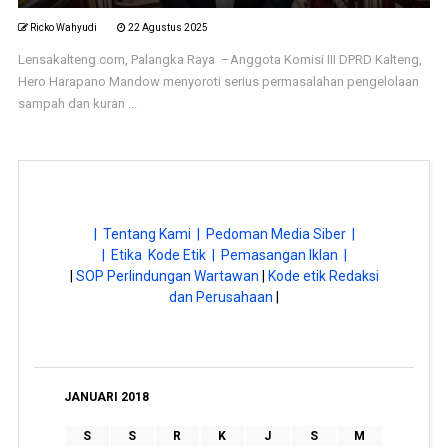
Ricko Wahyudi
22 Agustus 2025
Lensakalteng.com, Palangka Raya –Anggota Komisi III DPRD Kalteng,
Hero Harapano Mandow menyoroti serius permasalahan pengelolaan
sampah dan kuran ...
| Tentang Kami |
Pedoman Media Siber |
| Etika Kode Etik |
Pemasangan Iklan |
|
SOP Perlindungan Wartawan
|
Kode etik Redaksi
dan Perusahaan
|
JANUARI 2018
S
S
R
K
J
S
M