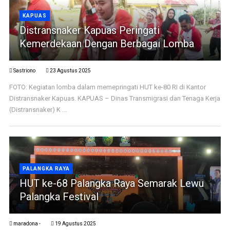
KAPUAS
Distransnaker Kapuas Peringati
Kemerdekaan Dengan Berbagai Lomba
Sastriono
23 Agustus 2025
FOTO: Kegiatan lomba dalam memepringati HUT ke-80 RI di Kantor
Distransnaker Kapuas. KAPUAS – Dinas Transmigrasi dan Tenaga Kerja
(Distransnaker) K ...
PALANGKA RAYA
HUT ke-68 Palangka Raya Semarak Lewu
Palangka Festival
maradona -
19 Agustus 2025