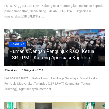
FOTO: Anggota LSR LPMT Kalteng saat membagikan makanan kepada
para demonstran, Senin siang. PALANGKA RAYA – Organisasi
masyarakat LSR LPMT Kalt ...
HEADLINE
Humanis Dengan Pengunjuk Rasa, Ketua
LSR LPMT Kalteng Apresiasi Kapolda
Sastriono
30 Agustus 2025
PALANGKA RAYA – Ketua Umum Lembaga Swadaya Rakyat Laskar
Pembela Masyarakat Tertindas (LSR LPMT) Kalimantan Tengah
(Kalteng), Agatisansyah, member ...