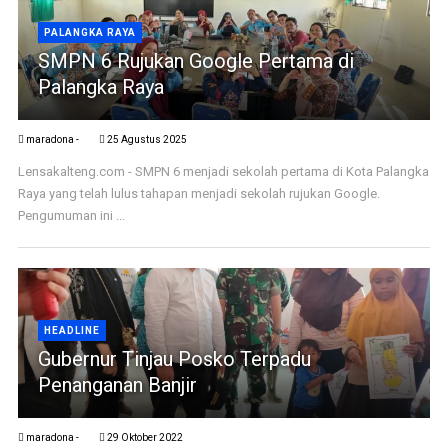
PALANGKA RAYA
SMPN 6 Rujukan Google Pertama di
Palangka Raya
maradona -
25 Agustus 2025
Lensakalteng.com - SMPN 6 menjadi sekolah pertama di Kota Palangka
Raya yang telah lulus tahapan menjadi sekolah rujukan Google.
Pengumuman ini ...
HEADLINE
Gubernur Tinjau Posko Terpadu
Penanganan Banjir
maradona -
29 Oktober 2022