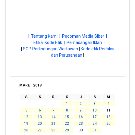
| Tentang Kami |
Pedoman Media Siber |
| Etika Kode Etik |
Pemasangan Iklan |
|
SOP Perlindungan Wartawan
|
Kode etik Redaksi
dan Perusahaan
|
MARET 2018
S
S
R
K
J
S
M
1
2
3
4
5
6
7
8
9
10
11
12
13
14
15
16
17
18
19
20
21
22
23
24
25
26
27
28
29
30
31
« Feb
Apr »