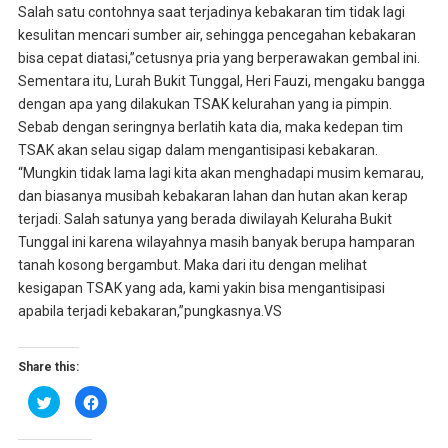
Salah satu contohnya saat terjadinya kebakaran tim tidak lagi
kesulitan mencari sumber air, sehingga pencegahan kebakaran
bisa cepat diatasi,”cetusnya pria yang berperawakan gembal ini.
Sementara itu, Lurah Bukit Tunggal, Heri Fauzi, mengaku bangga
dengan apa yang dilakukan TSAK kelurahan yang ia pimpin.
Sebab dengan seringnya berlatih kata dia, maka kedepan tim
TSAK akan selau sigap dalam mengantisipasi kebakaran.
“Mungkin tidak lama lagi kita akan menghadapi musim kemarau,
dan biasanya musibah kebakaran lahan dan hutan akan kerap
terjadi. Salah satunya yang berada diwilayah Keluraha Bukit
Tunggal ini karena wilayahnya masih banyak berupa hamparan
tanah kosong bergambut. Maka dari itu dengan melihat
kesigapan TSAK yang ada, kami yakin bisa mengantisipasi
apabila terjadi kebakaran,”pungkasnya.VS
Share this:
K
K
l
l
i
i
k
k
u
u