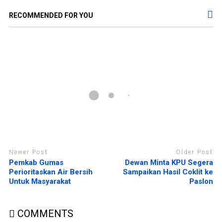
l
d
a
e
y
l
RECOMMENDED FOR YOU
a
a
n
y
g
a
b
n
a
g
r
b
u
a
)
r
u
)
Newer Post
Older Post
Pemkab Gumas
Dewan Minta KPU Segera
Perioritaskan Air Bersih
Sampaikan Hasil Coklit ke
Untuk Masyarakat
Paslon
COMMENTS