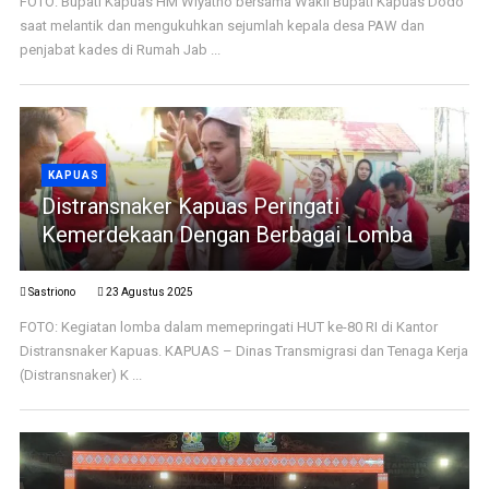
FOTO: Bupati Kapuas HM Wiyatno bersama Wakil Bupati Kapuas Dodo
saat melantik dan mengukuhkan sejumlah kepala desa PAW dan
penjabat kades di Rumah Jab ...
KAPUAS
Distransnaker Kapuas Peringati
Kemerdekaan Dengan Berbagai Lomba
Sastriono
23 Agustus 2025
FOTO: Kegiatan lomba dalam memepringati HUT ke-80 RI di Kantor
Distransnaker Kapuas. KAPUAS – Dinas Transmigrasi dan Tenaga Kerja
(Distransnaker) K ...