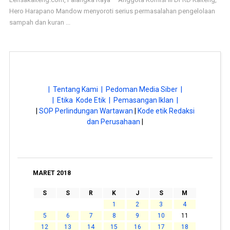
Hero Harapano Mandow menyoroti serius permasalahan pengelolaan
sampah dan kuran ...
| Tentang Kami |
Pedoman Media Siber |
| Etika Kode Etik |
Pemasangan Iklan |
|
SOP Perlindungan Wartawan
|
Kode etik Redaksi
dan Perusahaan
|
MARET 2018
S
S
R
K
J
S
M
1
2
3
4
5
6
7
8
9
10
11
12
13
14
15
16
17
18