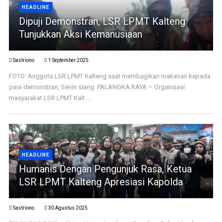
HEADLINE
Dipuji Demonstran, LSR LPMT Kalteng
Tunjukkan Aksi Kemanusiaan
Sastriono
1 September 2025
FOTO: Anggota LSR LPMT Kalteng saat membagikan makanan kepada
para demonstran, Senin siang. PALANGKA RAYA – Organisasi
masyarakat LSR LPMT Kalt ...
HEADLINE
Humanis Dengan Pengunjuk Rasa, Ketua
LSR LPMT Kalteng Apresiasi Kapolda
Sastriono
30 Agustus 2025