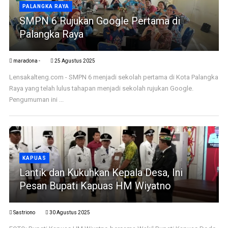
PALANGKA RAYA
SMPN 6 Rujukan Google Pertama di
Palangka Raya
maradona -
25 Agustus 2025
Lensakalteng.com - SMPN 6 menjadi sekolah pertama di Kota Palangka
Raya yang telah lulus tahapan menjadi sekolah rujukan Google.
Pengumuman ini ...
KAPUAS
Lantik dan Kukuhkan Kepala Desa, Ini
Pesan Bupati Kapuas HM Wiyatno
Sastriono
30 Agustus 2025