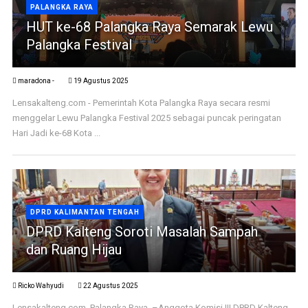
PALANGKA RAYA
HUT ke-68 Palangka Raya Semarak Lewu
Palangka Festival
maradona -
19 Agustus 2025
Lensakalteng.com - Pemerintah Kota Palangka Raya secara resmi
menggelar Lewu Palangka Festival 2025 sebagai puncak peringatan
Hari Jadi ke-68 Kota ...
DPRD KALIMANTAN TENGAH
DPRD Kalteng Soroti Masalah Sampah
dan Ruang Hijau
Ricko Wahyudi
22 Agustus 2025
Lensakalteng.com, Palangka Raya –Anggota Komisi III DPRD Kalteng,