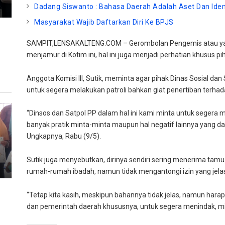
Dadang Siswanto : Bahasa Daerah Adalah Aset Dan Iden
Masyarakat Wajib Daftarkan Diri Ke BPJS
SAMPIT,LENSAKALTENG.COM – Gerombolan Pengemis atau yan
menjamur di Kotim ini, hal ini juga menjadi perhatian khusus pi
Anggota Komisi III, Sutik, meminta agar pihak Dinas Sosial da
untuk segera melakukan patroli bahkan giat penertiban terha
“Dinsos dan Satpol PP dalam hal ini kami minta untuk segera mel
banyak pratik minta-minta maupun hal negatif lainnya yang d
Ungkapnya, Rabu (9/5).
Sutik juga menyebutkan, dirinya sendiri sering menerima 
rumah-rumah ibadah, namun tidak mengantongi izin yang jela
“Tetap kita kasih, meskipun bahannya tidak jelas, namun harap
dan pemerintah daerah khususnya, untuk segera menindak, mi