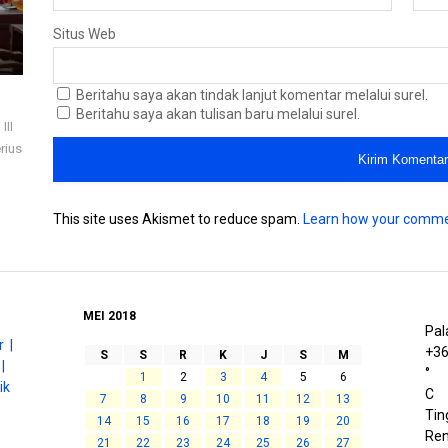
Situs Web
Beritahu saya akan tindak lanjut komentar melalui surel.
Beritahu saya akan tulisan baru melalui surel.
III
rius
This site uses Akismet to reduce spam.
Learn how your comme
MEI 2018
Pal
 |
+
3
S
S
R
K
J
S
M
|
°
1
2
3
4
5
6
ik
C
7
8
9
10
11
12
13
Tin
14
15
16
17
18
19
20
Ren
21
22
23
24
25
26
27