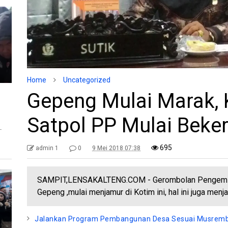
Home
Uncategorized
Gepeng Mulai Marak, K
Satpol PP Mulai Beker
T
695
admin 1
0
9 Mei 2018 07:38
SAMPIT,LENSAKALTENG.COM - Gerombolan Pengemis 
Gepeng ,mulai menjamur di Kotim ini, hal ini juga menj
Jalankan Program Pembangunan Desa Sesuai Musrem