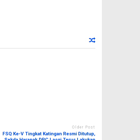
Older Post
FSQ Ke-V Tingkat Katingan Resmi Ditutup,
Sekda Harapak DPC Lasqi Terus Lakukan