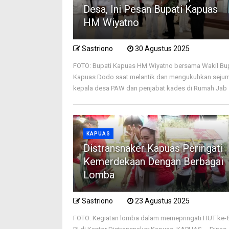
Desa, Ini Pesan Bupati Kapuas
HM Wiyatno
Sastriono
30 Agustus 2025
FOTO: Bupati Kapuas HM Wiyatno bersama Wakil Bu
Kapuas Dodo saat melantik dan mengukuhkan seju
kepala desa PAW dan penjabat kades di Rumah Jab .
KAPUAS
Distransnaker Kapuas Peringati
Kemerdekaan Dengan Berbagai
Lomba
Sastriono
23 Agustus 2025
FOTO: Kegiatan lomba dalam memepringati HUT ke-