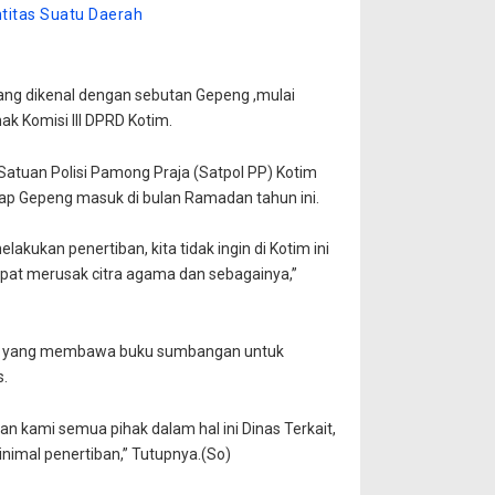
titas Suatu Daerah
g dikenal dengan sebutan Gepeng ,mulai
hak Komisi III DPRD Kotim.
n Satuan Polisi Pamong Praja (Satpol PP) Kotim
dap Gepeng masuk di bulan Ramadan tahun ini.
akukan penertiban, kita tidak ingin di Kotim ini
apat merusak citra agama dan sebagainya,”
tamu yang membawa buku sumbangan untuk
s.
an kami semua pihak dalam hal ini Dinas Terkait,
nimal penertiban,” Tutupnya.(So)