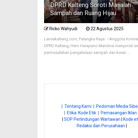
DPRD Kalteng Soroti Masalah
Sampah dan Ruang Hijau
Ricko Wahyudi
22 Agustus 2025
Lensakalteng.com, Palangka Raya –Anggota Komisi 
DPRD Kalteng, Hero Harapano Mandow menyoroti se
permasalahan pengelolaan sampah dan kuran ...
| Tentang Kami |
Pedoman Media Siber
| Etika Kode Etik |
Pemasangan Iklan 
|
SOP Perlindungan Wartawan
|
Kode et
Redaksi dan Perusahaan
|