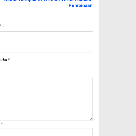
Pembinaan
S:
0
andai
*
l
*