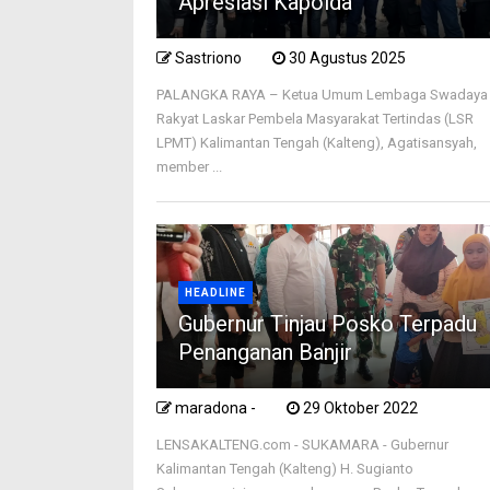
Apresiasi Kapolda
Sastriono
30 Agustus 2025
PALANGKA RAYA – Ketua Umum Lembaga Swadaya
Rakyat Laskar Pembela Masyarakat Tertindas (LSR
LPMT) Kalimantan Tengah (Kalteng), Agatisansyah,
member ...
HEADLINE
Gubernur Tinjau Posko Terpadu
Penanganan Banjir
maradona -
29 Oktober 2022
LENSAKALTENG.com - SUKAMARA - Gubernur
Kalimantan Tengah (Kalteng) H. Sugianto