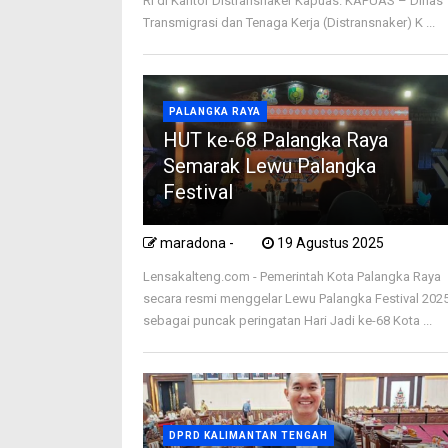
RI di Kantor Distransnaker Kapuas. KAPUAS – Dinas
Transmigrasi dan Tenaga Kerja (Distransnaker) K ...
PALANGKA RAYA
HUT ke-68 Palangka Raya
Semarak Lewu Palangka
Festival
maradona -
19 Agustus 2025
Lensakalteng.com - Pemerintah Kota Palangka Raya
secara resmi menggelar Lewu Palangka Festival 202
sebagai puncak peringatan Hari Jadi ke-68 Kota ...
DPRD KALIMANTAN TENGAH