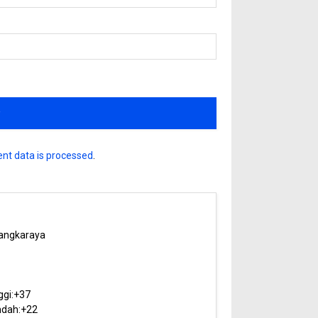
nt data is processed
.
angkaraya
6
ggi:
+
37
dah:
+
22