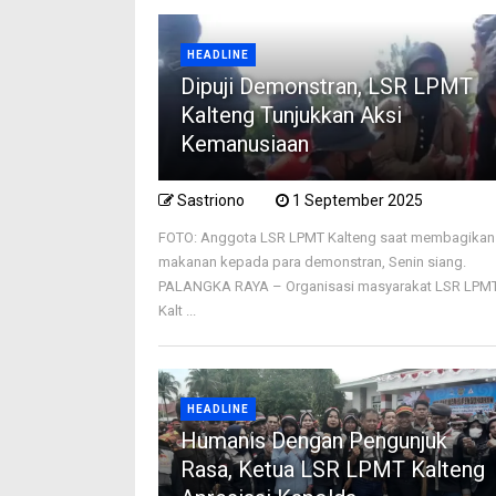
HEADLINE
Dipuji Demonstran, LSR LPMT
Kalteng Tunjukkan Aksi
Kemanusiaan
Sastriono
1 September 2025
FOTO: Anggota LSR LPMT Kalteng saat membagikan
makanan kepada para demonstran, Senin siang.
PALANGKA RAYA – Organisasi masyarakat LSR LPM
Kalt ...
HEADLINE
Humanis Dengan Pengunjuk
Rasa, Ketua LSR LPMT Kalteng