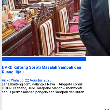
DPRD Kalimantan Tengah
DPRD Kalteng Soroti Masalah Sampah dan
Ruang Hijau
Ricko Wahyudi
22 Agustus 2025
Lensakalteng.com, Palangka Raya –Anggota Komisi
III DPRD Kalteng, Hero Harapano Mandow menyoroti
serius permasalahan pengelolaan sampah dan kuran
...