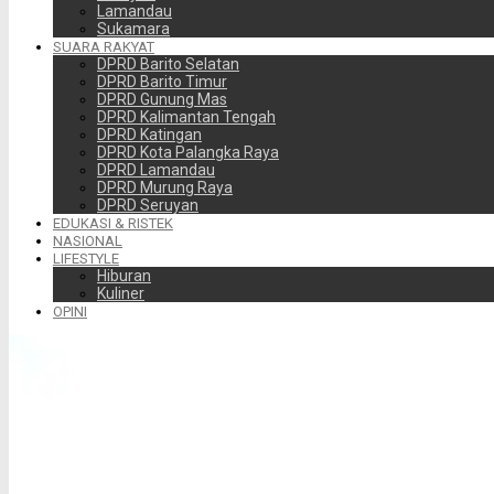
Lamandau
Sukamara
SUARA RAKYAT
DPRD Barito Selatan
DPRD Barito Timur
DPRD Gunung Mas
DPRD Kalimantan Tengah
DPRD Katingan
DPRD Kota Palangka Raya
DPRD Lamandau
DPRD Murung Raya
DPRD Seruyan
EDUKASI & RISTEK
NASIONAL
LIFESTYLE
Hiburan
Kuliner
OPINI