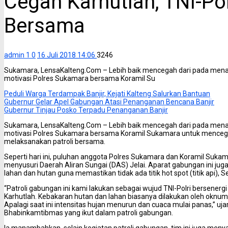
Cegah Karhutlah, TNI-Polr
Bersama
admin 1
0
16 Juli 2018 14:06
3246
Sukamara, LensaKalteng.Com – Lebih baik mencegah dari pada menan
motivasi Polres Sukamara bersama Koramil Su
Peduli Warga Terdampak Banjir, Kejati Kalteng Salurkan Bantuan
Gubernur Gelar Apel Gabungan Atasi Penanganan Bencana Banjir
Gubernur Tinjau Posko Terpadu Penanganan Banjir
Sukamara, LensaKalteng.Com – Lebih baik mencegah dari pada menan
motivasi Polres Sukamara bersama Koramil Sukamara untuk mencega
melaksanakan patroli bersama.
Seperti hari ini, puluhan anggota Polres Sukamara dan Koramil Suka
menyusuri Daerah Aliran Sungai (DAS) Jelai. Aparat gabungan ini jug
lahan dan hutan guna memastikan tidak ada titik hot spot (titik api), 
“Patroli gabungan ini kami lakukan sebagai wujud TNI-Polri bersen
Karhutlah. Kebakaran hutan dan lahan biasanya dilakukan oleh oknu
Apalagi saat ini intensitas hujan menurun dan cuaca mulai panas,” uja
Bhabinkamtibmas yang ikut dalam patroli gabungan.