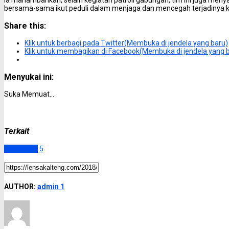
Ia manambahkan, selain kegiatan patroli gabungan, tim ini juga m
bersama-sama ikut peduli dalam menjaga dan mencegah terjadinya k
Share this:
Klik untuk berbagi pada Twitter(Membuka di jendela yang baru)
Klik untuk membagikan di Facebook(Membuka di jendela yang 
Menyukai ini:
Suka
Memuat...
Terkait
Sukamara
5
AUTHOR:
admin 1