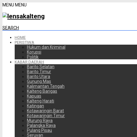
MENU
MENU
SEARCH
HOME
PERISTIWA
Hukum dan Kriminal
Korupsi
Politik
KABAR DAERAH
Barito Selatan
Barito Timur
Barito Utara
Gunung Mas
Kalimantan Tengah
Kalteng Barigas
Kapuas
Kalteng Harati
Katingan
Kotawaringin Barat
Kotawaringin Timur
Murung Raya
Palangka Raya
Pulang Pisau
Seruyan