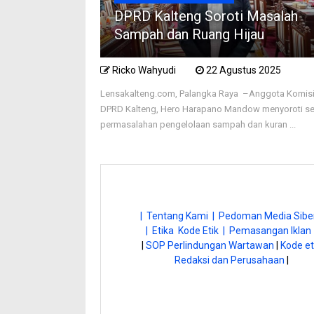
DPRD Kalteng Soroti Masalah
Sampah dan Ruang Hijau
Ricko Wahyudi
22 Agustus 2025
Lensakalteng.com, Palangka Raya –Anggota Komisi 
DPRD Kalteng, Hero Harapano Mandow menyoroti se
permasalahan pengelolaan sampah dan kuran ...
| Tentang Kami |
Pedoman Media Siber
| Etika Kode Etik |
Pemasangan Iklan 
|
SOP Perlindungan Wartawan
|
Kode et
Redaksi dan Perusahaan
|