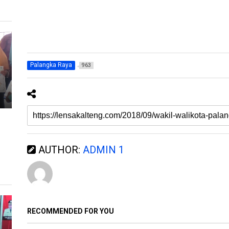
e
e
r
m
b
b
a
a
g
g
i
i
p
k
a
a
d
n
a
d
T
i
Palangka Raya
963
w
F
i
a
t
c
t
e
e
b
r
o
(
o
M
k
e
(
m
M
b
e
u
m
k
b
AUTHOR:
ADMIN 1
a
u
d
k
i
a
j
d
e
i
n
j
d
e
e
n
l
d
a
e
y
l
RECOMMENDED FOR YOU
a
a
n
y