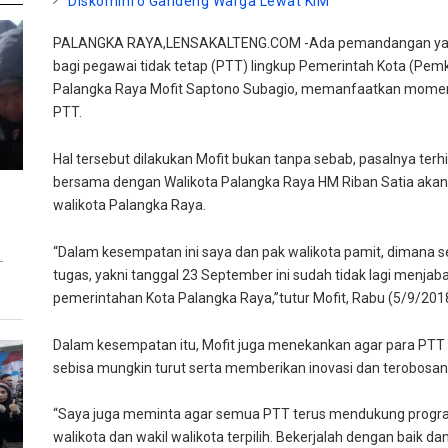
Diskominfo Gandeng Warga Lewat KIM
PALANGKA RAYA,LENSAKALTENG.COM -Ada pemandangan yang b
bagi pegawai tidak tetap (PTT) lingkup Pemerintah Kota (Pem
Palangka Raya Mofit Saptono Subagio, memanfaatkan momen 
PTT.
Hal tersebut dilakukan Mofit bukan tanpa sebab, pasalnya terh
bersama dengan Walikota Palangka Raya HM Riban Satia akan 
walikota Palangka Raya.
“Dalam kesempatan ini saya dan pak walikota pamit, dimana 
T
tugas, yakni tanggal 23 September ini sudah tidak lagi menjab
pemerintahan Kota Palangka Raya,”tutur Mofit, Rabu (5/9/2018
Dalam kesempatan itu, Mofit juga menekankan agar para PTT 
sebisa mungkin turut serta memberikan inovasi dan terobosan
“Saya juga meminta agar semua PTT terus mendukung progr
walikota dan wakil walikota terpilih. Bekerjalah dengan baik dan j