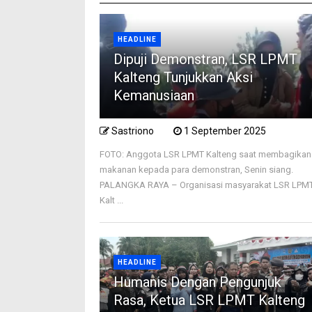
HEADLINE
Dipuji Demonstran, LSR LPMT
Kalteng Tunjukkan Aksi
Kemanusiaan
Sastriono
1 September 2025
FOTO: Anggota LSR LPMT Kalteng saat membagikan
makanan kepada para demonstran, Senin siang.
PALANGKA RAYA – Organisasi masyarakat LSR LPM
Kalt ...
HEADLINE
Humanis Dengan Pengunjuk
Rasa, Ketua LSR LPMT Kalteng