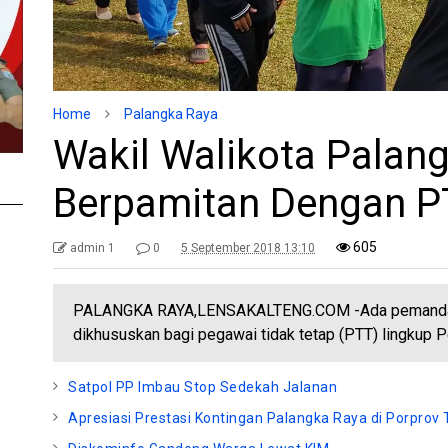
Home
Palangka Raya
Wakil Walikota Palan
Berpamitan Dengan P
605
admin 1
0
5 September 2018 13:10
PALANGKA RAYA,LENSAKALTENG.COM -Ada pemandanga
dikhususkan bagi pegawai tidak tetap (PTT) lingkup P
Satpol PP Imbau Stop Sedekah Jalanan
Apresiasi Prestasi Kontingan Palangka Raya di Porprov 