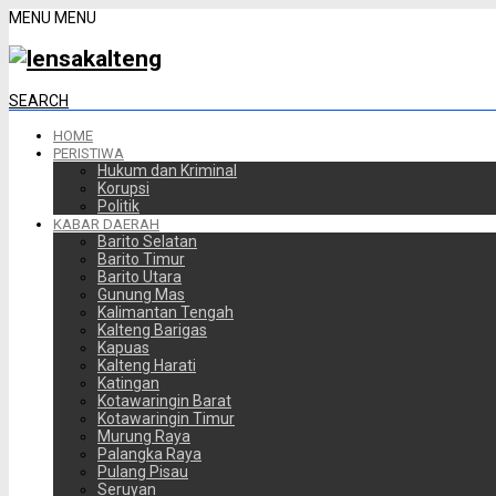
MENU
MENU
SEARCH
HOME
PERISTIWA
Hukum dan Kriminal
Korupsi
Politik
KABAR DAERAH
Barito Selatan
Barito Timur
Barito Utara
Gunung Mas
Kalimantan Tengah
Kalteng Barigas
Kapuas
Kalteng Harati
Katingan
Kotawaringin Barat
Kotawaringin Timur
Murung Raya
Palangka Raya
Pulang Pisau
Seruyan