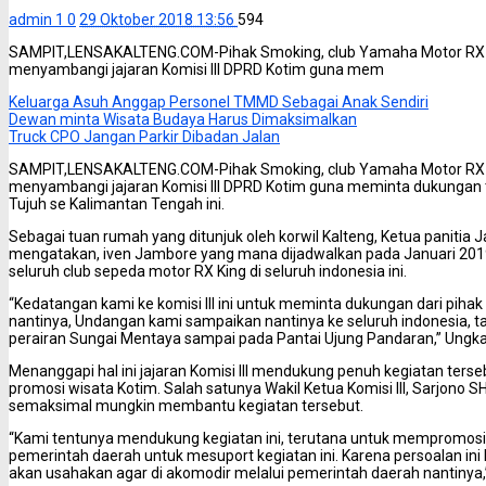
admin 1
0
29 Oktober 2018 13:56
594
SAMPIT,LENSAKALTENG.COM-Pihak Smoking, club Yamaha Motor RX Ki
menyambangi jajaran Komisi III DPRD Kotim guna mem
Keluarga Asuh Anggap Personel TMMD Sebagai Anak Sendiri
Dewan minta Wisata Budaya Harus Dimaksimalkan
Truck CPO Jangan Parkir Dibadan Jalan
SAMPIT,LENSAKALTENG.COM-Pihak Smoking, club Yamaha Motor RX Ki
menyambangi jajaran Komisi III DPRD Kotim guna meminta dukungan 
Tujuh se Kalimantan Tengah ini.
Sebagai tuan rumah yang ditunjuk oleh korwil Kalteng, Ketua panitia 
mengatakan, iven Jambore yang mana dijadwalkan pada Januari 20
seluruh club sepeda motor RX King di seluruh indonesia ini.
“Kedatangan kami ke komisi III ini untuk meminta dukungan dari pih
nantinya, Undangan kami sampaikan nantinya ke seluruh indonesia, ta
perairan Sungai Mentaya sampai pada Pantai Ujung Pandaran,” Ungka
Menanggapi hal ini jajaran Komisi III mendukung penuh kegiatan ter
promosi wisata Kotim. Salah satunya Wakil Ketua Komisi III, Sarjono
semaksimal mungkin membantu kegiatan tersebut.
“Kami tentunya mendukung kegiatan ini, terutana untuk mempromosi
pemerintah daerah untuk mesuport kegiatan ini. Karena persoalan ini b
akan usahakan agar di akomodir melalui pemerintah daerah nantinya,”