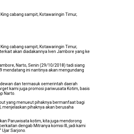
ng cabang sampit, Kotawaringin Timur,
ng cabang sampit, Kotawaringin Timur,
terkait akan diadakannya Iven Jambore yang ke
Jambore, Narto, Senin (29/10/2018) tadi siang
19 mendatang ini nantinya akan mengundang
ak dewan dan termasuk oemerintah daerah
rget kami juga promosi pariwusata Kotim, basis
p Narto.
sebut yang menueut pihaknya bermanfaat bagi
 SH, menjelaskan pihaknya akan berusaha
kan Paruwisata kotim, kita juga mendorong
erkaitan dengab Mitranya komisi III, jadi kami
 Ujar Sarjono.