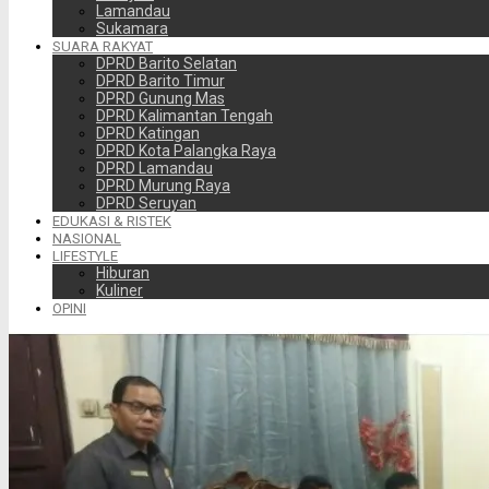
Lamandau
Sukamara
SUARA RAKYAT
DPRD Barito Selatan
DPRD Barito Timur
DPRD Gunung Mas
DPRD Kalimantan Tengah
DPRD Katingan
DPRD Kota Palangka Raya
DPRD Lamandau
DPRD Murung Raya
DPRD Seruyan
EDUKASI & RISTEK
NASIONAL
LIFESTYLE
Hiburan
Kuliner
OPINI