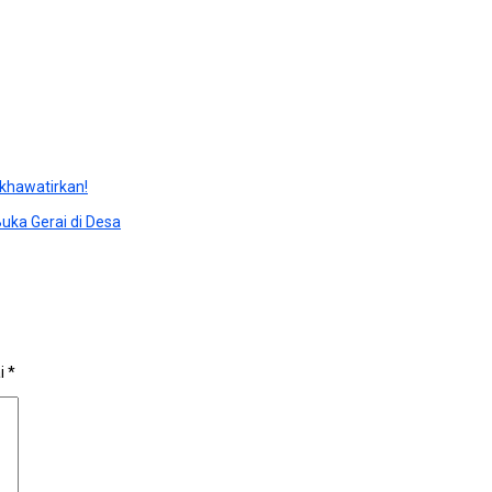
ikhawatirkan!
uka Gerai di Desa
ai
*