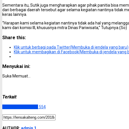
Sementara itu, Sutik juga mengharapkan agar pihak panitia bisa m
dari berbagai daerah tersebut agar selama kegiatan nantinya tidak
keras lainnya.
“Harapan kami selama kegiatan nantinya tidak ada hal yang melangga
kami dari komisi III, khususnya mitra Dinas Pariwisata,” Tutupnya.(So)
Share this:
Klik untuk berbagi pada Twitter(Membuka di jendela yang baru)
Klik untuk membagikan di Facebook(Membuka di jendela yang 
Menyukai ini:
Suka
Memuat...
Terkait
Kotawaringin Timur
554
AUTHOR:
admin 1