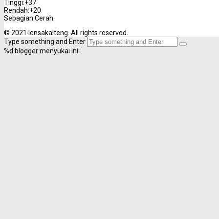
Tinggi:
+
37
Rendah:
+
20
Sebagian Cerah
© 2021 lensakalteng. All rights reserved.
Type something and Enter
%d
blogger menyukai ini: