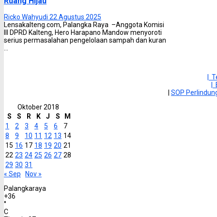
Ruang Hijau
Ricko Wahyudi
22 Agustus 2025
Lensakalteng.com, Palangka Raya –Anggota Komisi
III DPRD Kalteng, Hero Harapano Mandow menyoroti
serius permasalahan pengelolaan sampah dan kuran
...
| 
|
|
SOP Perlindu
Oktober 2018
S
S
R
K
J
S
M
1
2
3
4
5
6
7
8
9
10
11
12
13
14
15
16
17
18
19
20
21
22
23
24
25
26
27
28
29
30
31
« Sep
Nov »
Palangkaraya
+
36
°
C