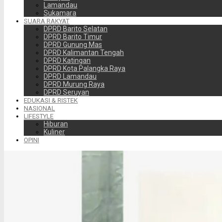
Lamandau
Sukamara
SUARA RAKYAT
DPRD Barito Selatan
DPRD Barito Timur
DPRD Gunung Mas
DPRD Kalimantan Tengah
DPRD Katingan
DPRD Kota Palangka Raya
DPRD Lamandau
DPRD Murung Raya
DPRD Seruyan
EDUKASI & RISTEK
NASIONAL
LIFESTYLE
Hiburan
Kuliner
OPINI