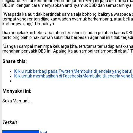
Legislator Partai Persatuan Pembangunan (PPP) ini juga berharap
DBD ini dengan cara menyiapkan anti nyamuk DBD dan semacamnya.
“Waspada kalau tidak bertindak sama saja bohong, baiknya waspada d
tempat yang rentan dijadikan wadah nyamuk berkembang, atau beli an
korban jiwa lagi,” Timpalnya.
Dia menjelaskan beberapa tahun terakhir ini sudah puluhan kasus DBD
tertolong oleh pihak rumah sakit. Dia berpesan agar hal ini tidak terjad
“Jangan sampai menimpa keluarga kita, terutama terhadap anak-anak
menahan penyakit DBD ini. Apalagi kalau sampai terlambat di obati,” 
Share this:
Klik untuk berbagi pada Twitter(Membuka di jendela yang baru)
Klik untuk membagikan di Facebook(Membuka di jendela yang 
Menyukai ini:
Suka
Memuat...
Terkait
Kotawaringin Timur
554