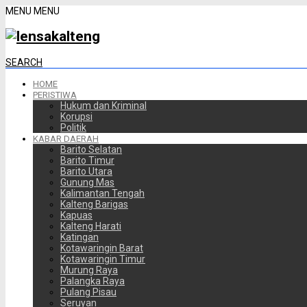
MENU
MENU
SEARCH
HOME
PERISTIWA
Hukum dan Kriminal
Korupsi
Politik
KABAR DAERAH
Barito Selatan
Barito Timur
Barito Utara
Gunung Mas
Kalimantan Tengah
Kalteng Barigas
Kapuas
Kalteng Harati
Katingan
Kotawaringin Barat
Kotawaringin Timur
Murung Raya
Palangka Raya
Pulang Pisau
Seruyan