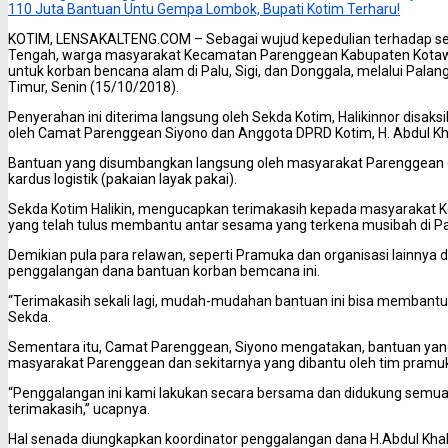
110 Juta Bantuan Untu Gempa Lombok, Bupati Kotim Terharu!
KOTIM, LENSAKALTENG.COM – Sebagai wujud kepedulian terhadap s
Tengah, warga masyarakat Kecamatan Parenggean Kabupaten Kotaw
untuk korban bencana alam di Palu, Sigi, dan Donggala, melalui Pala
Timur, Senin (15/10/2018).
Penyerahan ini diterima langsung oleh Sekda Kotim, Halikinnor disak
oleh Camat Parenggean Siyono dan Anggota DPRD Kotim, H. Abdul Kha
Bantuan yang disumbangkan langsung oleh masyarakat Parenggean da
kardus logistik (pakaian layak pakai).
Sekda Kotim Halikin, mengucapkan terimakasih kepada masyarakat
yang telah tulus membantu antar sesama yang terkena musibah di Pal
Demikian pula para relawan, seperti Pramuka dan organisasi lainnya 
penggalangan dana bantuan korban bemcana ini.
“Terimakasih sekali lagi, mudah-mudahan bantuan ini bisa membantu s
Sekda.
Sementara itu, Camat Parenggean, Siyono mengatakan, bantuan yan
masyarakat Parenggean dan sekitarnya yang dibantu oleh tim pramu
“Penggalangan ini kami lakukan secara bersama dan didukung semua
terimakasih,” ucapnya.
Hal senada diungkapkan koordinator penggalangan dana H.Abdul Khali