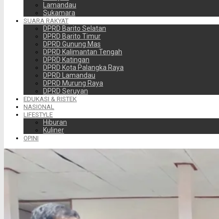
Lamandau
Sukamara
SUARA RAKYAT
DPRD Barito Selatan
DPRD Barito Timur
DPRD Gunung Mas
DPRD Kalimantan Tengah
DPRD Katingan
DPRD Kota Palangka Raya
DPRD Lamandau
DPRD Murung Raya
DPRD Seruyan
EDUKASI & RISTEK
NASIONAL
LIFESTYLE
Hiburan
Kuliner
OPINI