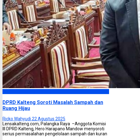
DPRD Kalimantan Tengah
DPRD Kalteng Soroti Masalah Sampah dan
Ruang Hijau
Ricko Wahyudi
22 Agustus 2025
Lensakalteng.com, Palangka Raya –Anggota Komisi
III DPRD Kalteng, Hero Harapano Mandow menyoroti
serius permasalahan pengelolaan sampah dan kuran
...