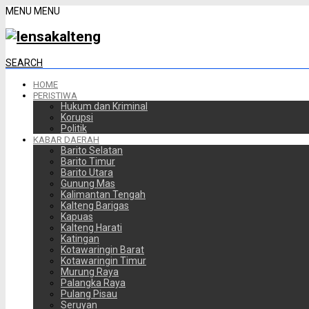
MENU
MENU
SEARCH
HOME
PERISTIWA
Hukum dan Kriminal
Korupsi
Politik
KABAR DAERAH
Barito Selatan
Barito Timur
Barito Utara
Gunung Mas
Kalimantan Tengah
Kalteng Barigas
Kapuas
Kalteng Harati
Katingan
Kotawaringin Barat
Kotawaringin Timur
Murung Raya
Palangka Raya
Pulang Pisau
Seruyan