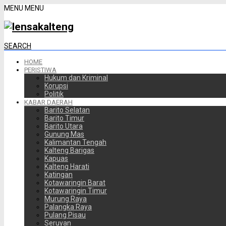
MENU
MENU
SEARCH
HOME
PERISTIWA
Hukum dan Kriminal
Korupsi
Politik
KABAR DAERAH
Barito Selatan
Barito Timur
Barito Utara
Gunung Mas
Kalimantan Tengah
Kalteng Barigas
Kapuas
Kalteng Harati
Katingan
Kotawaringin Barat
Kotawaringin Timur
Murung Raya
Palangka Raya
Pulang Pisau
Seruyan