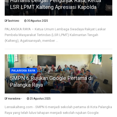
Humanis Dengan Pengunjuk Rasa, Ketua
LSR LPMT Kalteng Apresiasi Kapolda
Sastriono
30 Agustus 2025
PALANGKA RAYA – Ketua Umum Lembaga Swadaya Rakyat Laskar
Pembela Masyarakat Tertindas (LSR LPMT) Kalimantan Tengah
(Kalteng), Agatisansyah, member ...
PALANGKA RAYA
SMPN 6 Rujukan Google Pertama di
Palangka Raya
maradona -
25 Agustus 2025
Lensakalteng.com - SMPN 6 menjadi sekolah pertama di Kota Palangka
Raya yang telah lulus tahapan menjadi sekolah rujukan Google.