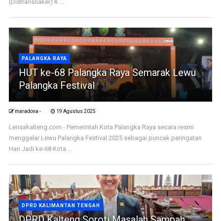
(Distransnaker) K ...
PALANGKA RAYA
HUT ke-68 Palangka Raya Semarak Lewu
Palangka Festival
maradona -
19 Agustus 2025
Lensakalteng.com - Pemerintah Kota Palangka Raya secara resmi
menggelar Lewu Palangka Festival 2025 sebagai puncak peringatan
Hari Jadi ke-68 Kota ...
DPRD KALIMANTAN TENGAH
DPRD Kalteng Soroti Masalah Sampah