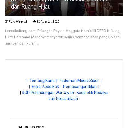
dan Ruang Hijau
Ricko Wahyudi
22 Agustus 2025
Lensakalteng.com, Palangka Raya –Anggota Komisi III DPRD Kalteng,
Hero Harapano Mandow menyoroti serius permasalahan pengelolaan
sampah dan kuran ...
| Tentang Kami |
Pedoman Media Siber |
| Etika Kode Etik |
Pemasangan Iklan |
|
SOP Perlindungan Wartawan
|
Kode etik Redaksi
dan Perusahaan
|
AGUSTUS 2019