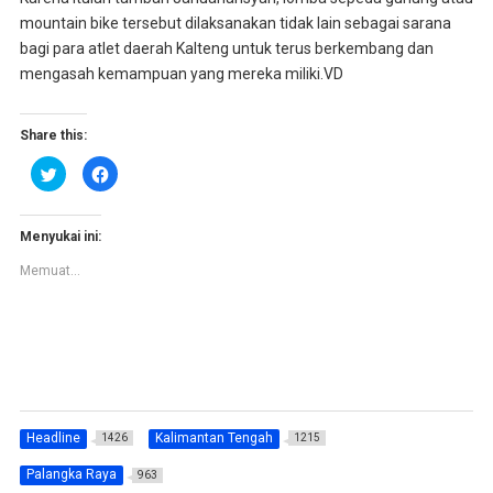
mountain bike tersebut dilaksanakan tidak lain sebagai sarana
bagi para atlet daerah Kalteng untuk terus berkembang dan
mengasah kemampuan yang mereka miliki.VD
Share this:
K
K
l
l
i
i
k
k
u
u
n
n
Menyukai ini:
t
t
u
u
Memuat...
k
k
b
m
e
e
r
m
b
b
a
a
g
g
i
i
p
k
a
a
d
n
a
d
T
i
Headline
Kalimantan Tengah
1426
1215
w
F
i
a
t
c
Palangka Raya
963
t
e