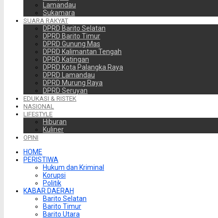
Lamandau
Sukamara
SUARA RAKYAT
DPRD Barito Selatan
DPRD Barito Timur
DPRD Gunung Mas
DPRD Kalimantan Tengah
DPRD Katingan
DPRD Kota Palangka Raya
DPRD Lamandau
DPRD Murung Raya
DPRD Seruyan
EDUKASI & RISTEK
NASIONAL
LIFESTYLE
Hiburan
Kuliner
OPINI
HOME
PERISTIWA
Hukum dan Kriminal
Korupsi
Politik
KABAR DAERAH
Barito Selatan
Barito Timur
Barito Utara