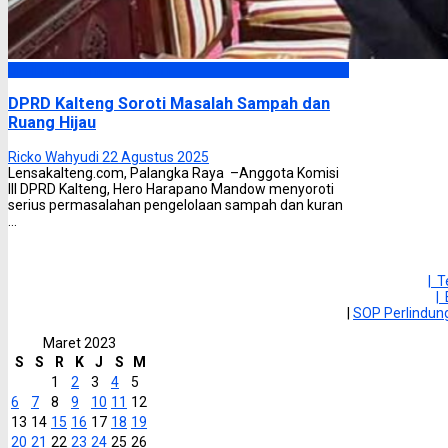
DPRD Kalimantan Tengah
DPRD Kalteng Soroti Masalah Sampah dan
Ruang Hijau
Ricko Wahyudi
22 Agustus 2025
Lensakalteng.com, Palangka Raya –Anggota Komisi
III DPRD Kalteng, Hero Harapano Mandow menyoroti
serius permasalahan pengelolaan sampah dan kuran
...
| 
|
|
SOP Perlindu
Maret 2023
S
S
R
K
J
S
M
1
2
3
4
5
6
7
8
9
10
11
12
13
14
15
16
17
18
19
20
21
22
23
24
25
26