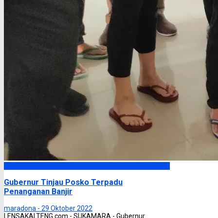
Headline
Gubernur Tinjau Posko Terpadu
Penanganan Banjir
maradona -
29 Oktober 2022
LENSAKALTENG.com - SUKAMARA - Gubernur