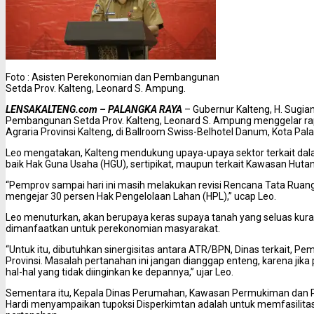
Foto : Asisten Perekonomian dan Pembangunan
Setda Prov. Kalteng, Leonard S. Ampung.
LENSAKALTENG.com – PALANGKA RAYA
– Gubernur Kalteng, H. Sugia
Pembangunan Setda Prov. Kalteng, Leonard S. Ampung menggelar ra
Agraria Provinsi Kalteng, di Ballroom Swiss-Belhotel Danum, Kota Pal
Leo mengatakan, Kalteng mendukung upaya-upaya sektor terkait da
baik Hak Guna Usaha (HGU), sertipikat, maupun terkait Kawasan Hutan
“Pemprov sampai hari ini masih melakukan revisi Rencana Tata Ruang
mengejar 30 persen Hak Pengelolaan Lahan (HPL),” ucap Leo.
Leo menuturkan, akan berupaya keras supaya tanah yang seluas kurang 
dimanfaatkan untuk perekonomian masyarakat.
“Untuk itu, dibutuhkan sinergisitas antara ATR/BPN, Dinas terkait, P
Provinsi. Masalah pertanahan ini jangan dianggap enteng, karena jik
hal-hal yang tidak diinginkan ke depannya,” ujar Leo.
Sementara itu, Kepala Dinas Perumahan, Kawasan Permukiman dan Per
Hardi menyampaikan tupoksi Disperkimtan adalah untuk memfasilitasi,