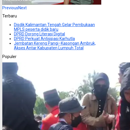
Previous
Next
Terbaru
Disdik Kalimantan Tengah Gelar Pembukaan
MPLS peserta didik baru
DPRD Dorong Literasi Digital
DPRD Perkuat Antisipasi Karhutla
Jembatan Kereng Pangi–Kasongan Ambruk,
Akses Antar Kabupaten Lumpuh Total
Populer