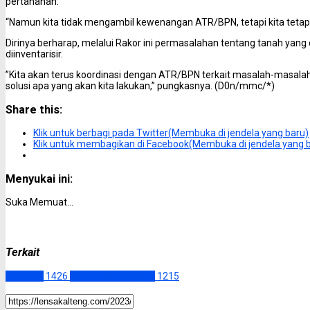
pertanahan.
“Namun kita tidak mengambil kewenangan ATR/BPN, tetapi kita teta
Dirinya berharap, melalui Rakor ini permasalahan tentang tanah yan
diinventarisir.
”Kita akan terus koordinasi dengan ATR/BPN terkait masalah-masalah
solusi apa yang akan kita lakukan,” pungkasnya. (D0n/mmc/*)
Share this:
Klik untuk berbagi pada Twitter(Membuka di jendela yang baru)
Klik untuk membagikan di Facebook(Membuka di jendela yang 
Menyukai ini:
Suka
Memuat...
Terkait
Headline
1426
Kalimantan Tengah
1215