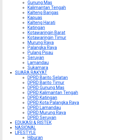
Gunung Mas
Kalimantan Tengah
Kalteng Barigas
Kapuas
Kalteng Harati
Katingan
Kotawaringin Barat
Kotawaringin Timur
Murung Raya
Palangka Raya
Pulang Pisau
Seruyan
Lamandau
Sukamara
SUARA RAKYAT
DPRD Barito Selatan
DPRD Barito Timur
DPRD Gunung Mas
DPRD Kalimantan Tengah
DPRD Katingan
DPRD Kota Palangka Raya
DPRD Lamandau
DPRD Murung Raya
DPRD Seruyan
EDUKASI & RISTEK
NASIONAL
LIFESTYLE
Hiburan