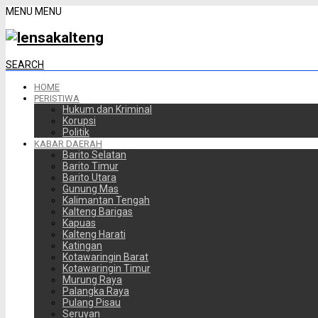
MENU
MENU
SEARCH
HOME
PERISTIWA
Hukum dan Kriminal
Korupsi
Politik
KABAR DAERAH
Barito Selatan
Barito Timur
Barito Utara
Gunung Mas
Kalimantan Tengah
Kalteng Barigas
Kapuas
Kalteng Harati
Katingan
Kotawaringin Barat
Kotawaringin Timur
Murung Raya
Palangka Raya
Pulang Pisau
Seruyan