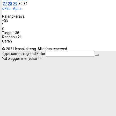
27
28
29
30
31
« Feb
Apr »
Palangkaraya
+
35
°
C
Tinggi:
+
38
Rendah:
+
21
Cerah
© 2021 lensakalteng. All rights reserved.
Type something and Enter
%d
blogger menyukai ini: