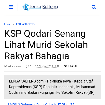
Home
EDUKASI & RISTEK
KSP Qodari Senang
Lihat Murid Sekolah
Rakyat Bahagia
11450
admin lensa
0
30 Oktober 2025 14:29
LENSAKALTENG.com - Palangka Raya - Kepala Staf
Kepresidenan (KSP) Republik Indonesia, Muhammad
Qodari, melakukan kunjungan ke Sekolah Rakyat (SR)
SMPN 2 Palangka Raya Gelar HUT RI ke 77