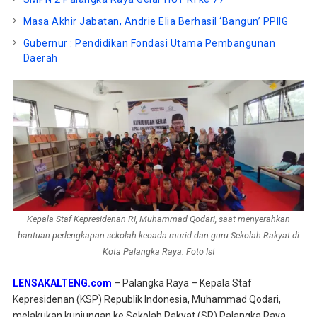
Masa Akhir Jabatan, Andrie Elia Berhasil ‘Bangun’ PPIIG
Gubernur : Pendidikan Fondasi Utama Pembangunan
Daerah
Kepala Staf Kepresidenan RI, Muhammad Qodari, saat menyerahkan
bantuan perlengkapan sekolah keoada murid dan guru Sekolah Rakyat di
Kota Palangka Raya. Foto Ist
LENSAKALTENG.com
– Palangka Raya – Kepala Staf
Kepresidenan (KSP) Republik Indonesia, Muhammad Qodari,
melakukan kunjungan ke Sekolah Rakyat (SR) Palangka Raya