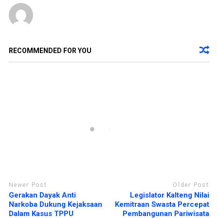
n
j
d
e
e
n
l
d
a
e
y
l
a
a
n
y
RECOMMENDED FOR YOU
g
a
b
n
a
g
r
b
u
a
)
r
u
)
Newer Post
Older Post
Gerakan Dayak Anti
Legislator Kalteng Nilai
Narkoba Dukung Kejaksaan
Kemitraan Swasta Percepat
Dalam Kasus TPPU
Pembangunan Pariwisata