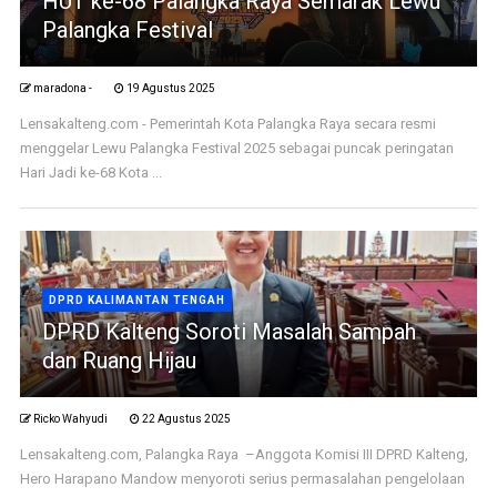
HUT ke-68 Palangka Raya Semarak Lewu
Palangka Festival
maradona -
19 Agustus 2025
Lensakalteng.com - Pemerintah Kota Palangka Raya secara resmi
menggelar Lewu Palangka Festival 2025 sebagai puncak peringatan
Hari Jadi ke-68 Kota ...
DPRD KALIMANTAN TENGAH
DPRD Kalteng Soroti Masalah Sampah
dan Ruang Hijau
Ricko Wahyudi
22 Agustus 2025
Lensakalteng.com, Palangka Raya –Anggota Komisi III DPRD Kalteng,
Hero Harapano Mandow menyoroti serius permasalahan pengelolaan