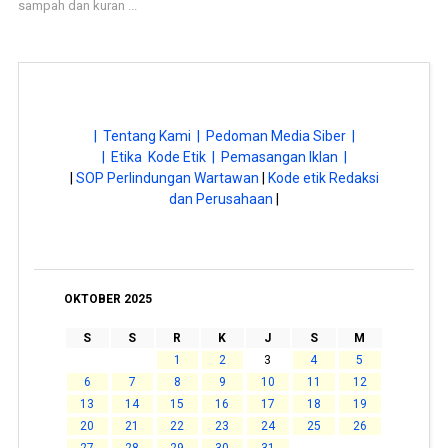
sampah dan kuran ...
| Tentang Kami |
Pedoman Media Siber |
| Etika Kode Etik |
Pemasangan Iklan |
|
SOP Perlindungan Wartawan
|
Kode etik Redaksi
dan Perusahaan
|
OKTOBER 2025
S
S
R
K
J
S
M
1
2
3
4
5
6
7
8
9
10
11
12
13
14
15
16
17
18
19
20
21
22
23
24
25
26