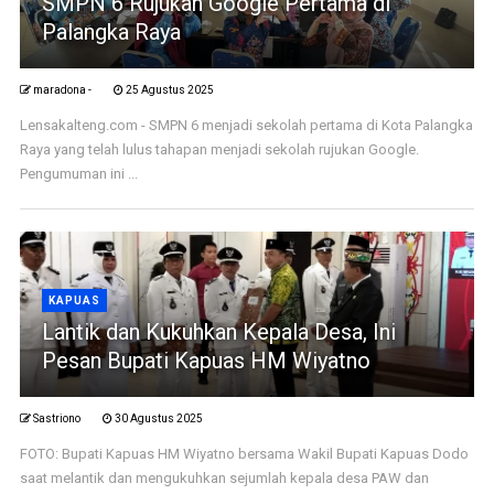
SMPN 6 Rujukan Google Pertama di
Palangka Raya
maradona -
25 Agustus 2025
Lensakalteng.com - SMPN 6 menjadi sekolah pertama di Kota Palangka
Raya yang telah lulus tahapan menjadi sekolah rujukan Google.
Pengumuman ini ...
KAPUAS
Lantik dan Kukuhkan Kepala Desa, Ini
Pesan Bupati Kapuas HM Wiyatno
Sastriono
30 Agustus 2025
FOTO: Bupati Kapuas HM Wiyatno bersama Wakil Bupati Kapuas Dodo
saat melantik dan mengukuhkan sejumlah kepala desa PAW dan