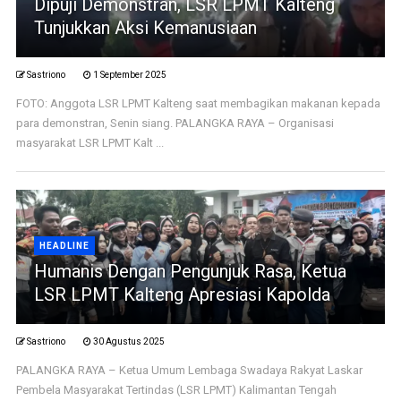
Dipuji Demonstran, LSR LPMT Kalteng
Tunjukkan Aksi Kemanusiaan
Sastriono
1 September 2025
FOTO: Anggota LSR LPMT Kalteng saat membagikan makanan kepada
para demonstran, Senin siang. PALANGKA RAYA – Organisasi
masyarakat LSR LPMT Kalt ...
HEADLINE
Humanis Dengan Pengunjuk Rasa, Ketua
LSR LPMT Kalteng Apresiasi Kapolda
Sastriono
30 Agustus 2025
PALANGKA RAYA – Ketua Umum Lembaga Swadaya Rakyat Laskar
Pembela Masyarakat Tertindas (LSR LPMT) Kalimantan Tengah