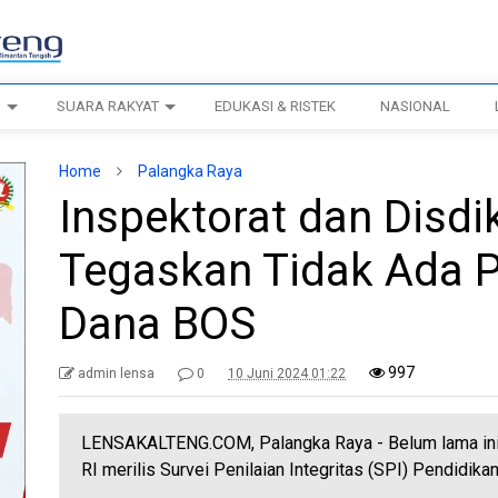
H
SUARA RAKYAT
EDUKASI & RISTEK
NASIONAL
Home
Palangka Raya
Inspektorat dan Disd
Tegaskan Tidak Ada 
Dana BOS
997
admin lensa
0
10 Juni 2024 01:22
LENSAKALTENG.COM, Palangka Raya - Belum lama ini
RI merilis Survei Penilaian Integritas (SPI) Pendidikan