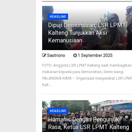
HEADLINE
Dipuji Demonstran, LSR LPMT
Kalteng Tunjukkan Aksi
Kemanusiaan
Sastriono
1 September 2025
FOTO: Anggota LSR LPMT Kalteng saat membagikan
makanan kepada para demonstran, Senin siang.
PALANGKA RAYA – Organisasi masyarakat LSR LPM
Kalt ...
HEADLINE
Humanis Dengan Pengunjuk
Rasa, Ketua LSR LPMT Kalteng