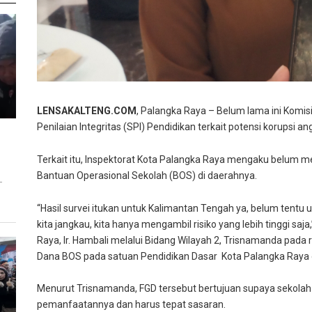
LENSAKALTENG.COM
, Palangka Raya – Belum lama ini Komis
Penilaian Integritas (SPI) Pendidikan terkait potensi korupsi a
Terkait itu, Inspektorat Kota Palangka Raya mengaku belu
Bantuan Operasional Sekolah (BOS) di daerahnya.
T
“Hasil survei itukan untuk Kalimantan Tengah ya, belum tentu
kita jangkau, kita hanya mengambil risiko yang lebih tinggi saj
Raya, Ir. Hambali melalui Bidang Wilayah 2, Trisnamanda pada
Dana BOS pada satuan Pendidikan Dasar Kota Palangka Raya di
Menurut Trisnamanda, FGD tersebut bertujuan supaya sekolah
pemanfaatannya dan harus tepat sasaran.