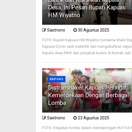
Desa, Ini Pesan Bupati Kapuas
HM Wiyatno
Sastriono
30 Agustus 2025
FOTO: Bupati Kapuas HM Wiyatno bersama Wakil Bu
Kapuas Dodo saat melantik dan mengukuhkan seju
kepala desa PAW dan penjabat kades di Rumah Jab .
KAPUAS
Distransnaker Kapuas Peringati
Kemerdekaan Dengan Berbagai
Lomba
Sastriono
23 Agustus 2025
FOTO: Kegiatan lomba dalam memepringati HUT ke-