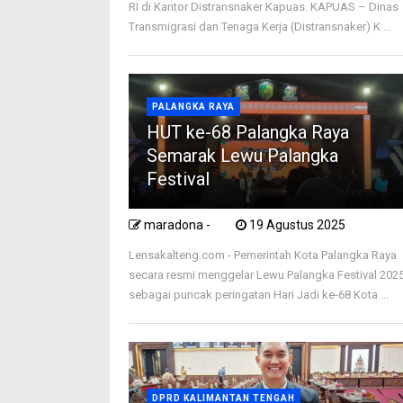
RI di Kantor Distransnaker Kapuas. KAPUAS – Dinas
Transmigrasi dan Tenaga Kerja (Distransnaker) K ...
PALANGKA RAYA
HUT ke-68 Palangka Raya
Semarak Lewu Palangka
Festival
maradona -
19 Agustus 2025
Lensakalteng.com - Pemerintah Kota Palangka Raya
secara resmi menggelar Lewu Palangka Festival 202
sebagai puncak peringatan Hari Jadi ke-68 Kota ...
DPRD KALIMANTAN TENGAH