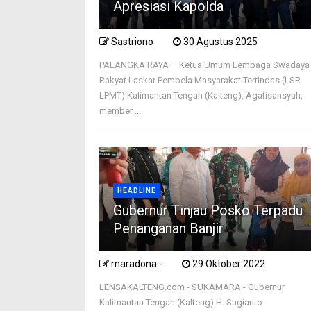
Apresiasi Kapolda
Sastriono
30 Agustus 2025
PALANGKA RAYA – Ketua Umum Lembaga Swadaya
Rakyat Laskar Pembela Masyarakat Tertindas (LSR
LPMT) Kalimantan Tengah (Kalteng), Agatisansyah,
member ...
HEADLINE
Gubernur Tinjau Posko Terpadu
Penanganan Banjir
maradona -
29 Oktober 2022
LENSAKALTENG.com - SUKAMARA - Gubernur
Kalimantan Tengah (Kalteng) H. Sugianto