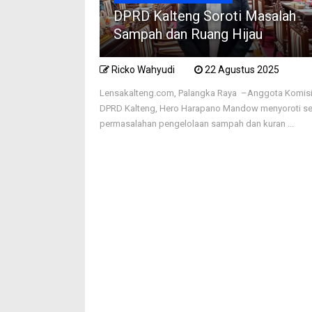
DPRD Kalteng Soroti Masalah
Sampah dan Ruang Hijau
Ricko Wahyudi
22 Agustus 2025
Lensakalteng.com, Palangka Raya –Anggota Komisi 
DPRD Kalteng, Hero Harapano Mandow menyoroti se
permasalahan pengelolaan sampah dan kuran ...