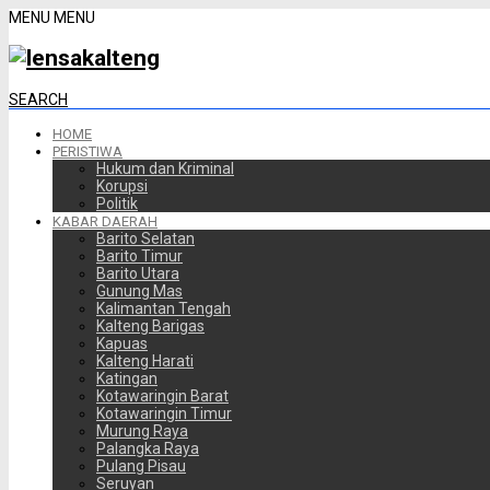
MENU
MENU
SEARCH
HOME
PERISTIWA
Hukum dan Kriminal
Korupsi
Politik
KABAR DAERAH
Barito Selatan
Barito Timur
Barito Utara
Gunung Mas
Kalimantan Tengah
Kalteng Barigas
Kapuas
Kalteng Harati
Katingan
Kotawaringin Barat
Kotawaringin Timur
Murung Raya
Palangka Raya
Pulang Pisau
Seruyan