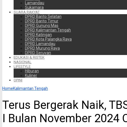
Lamandau
Sukamara
SUARA RAKYAT
DPRD Barito Selatan
DPRD Barito Timur
DPRD Gunung Mas
DPRD Kalimantan Tengah
DPRD Katingan
DPRD Kota Palangka Raya
DPRD Lamandau
DPRD Murung Raya
DPRD Seruyan
EDUKASI & RISTEK
NASIONAL
LIFESTYLE
Hiburan
Kuliner
OPINI
Home
Kalimantan Tengah
Terus Bergerak Naik, TB
I Bulan November 2024 