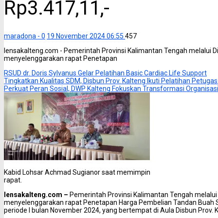
Rp3.417,11,-
maradona -
0
19 November 2024 06:55
457
lensakalteng.com - Pemerintah Provinsi Kalimantan Tengah melalui D
menyelenggarakan rapat Penetapan
RSUD dr. Doris Sylvanus Gelar Pelatihan Basic Cardiac Life Support
Tingkatkan Kualitas SDM, Disbun Prov. Kalteng Ikuti Pelatihan Petuga
Perkuat Peran Sosial, DWP Kalteng Fokuskan Transformasi Organisas
Kabid Lohsar Achmad Sugianor saat memimpin
rapat.
lensakalteng.com –
Pemerintah Provinsi Kalimantan Tengah melalui 
menyelenggarakan rapat Penetapan Harga Pembelian Tandan Buah Se
periode I bulan November 2024, yang bertempat di Aula Disbun Prov. 