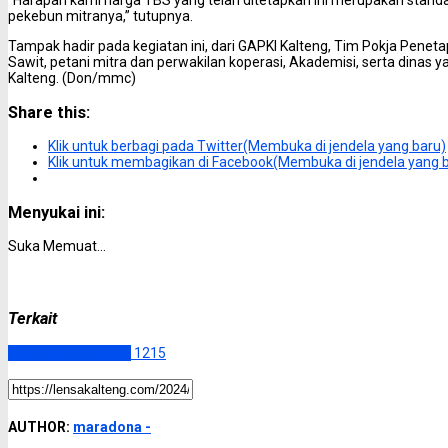
“Harapan kami harga TBS yang telah ditetapkan ini merupakan stand
pekebun mitranya,” tutupnya.
Tampak hadir pada kegiatan ini, dari GAPKI Kalteng, Tim Pokja Pene
Sawit, petani mitra dan perwakilan koperasi, Akademisi, serta dina
Kalteng. (Don/mmc)
Share this:
Klik untuk berbagi pada Twitter(Membuka di jendela yang baru)
Klik untuk membagikan di Facebook(Membuka di jendela yang 
Menyukai ini:
Suka
Memuat...
Terkait
Kalimantan Tengah
1215
AUTHOR:
maradona -