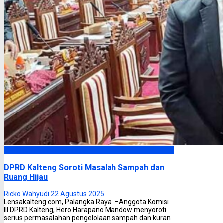
DPRD Kalimantan Tengah
DPRD Kalteng Soroti Masalah Sampah dan
Ruang Hijau
Ricko Wahyudi
22 Agustus 2025
Lensakalteng.com, Palangka Raya –Anggota Komisi
III DPRD Kalteng, Hero Harapano Mandow menyoroti
serius permasalahan pengelolaan sampah dan kuran