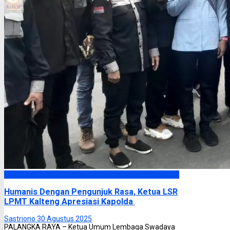
Headline
Humanis Dengan Pengunjuk Rasa, Ketua LSR
LPMT Kalteng Apresiasi Kapolda
Sastriono
30 Agustus 2025
PALANGKA RAYA – Ketua Umum Lembaga Swadaya