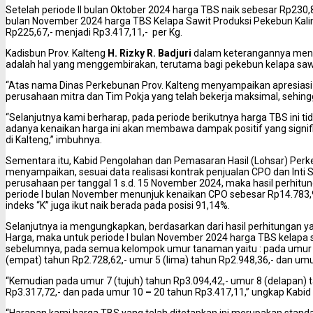
Setelah periode II bulan Oktober 2024 harga TBS naik sebesar Rp230,
bulan November 2024 harga TBS Kelapa Sawit Produksi Pekebun Kali
Rp225,67,- menjadi Rp3.417,11,- per Kg.
Kadisbun Prov. Kalteng
H. Rizky R. Badjuri
dalam keterangannya meng
adalah hal yang menggembirakan, terutama bagi pekebun kelapa sawi
“Atas nama Dinas Perkebunan Prov. Kalteng menyampaikan apresiasi
perusahaan mitra dan Tim Pokja yang telah bekerja maksimal, sehingga
“Selanjutnya kami berharap, pada periode berikutnya harga TBS ini tida
adanya kenaikan harga ini akan membawa dampak positif yang signi
di Kalteng,” imbuhnya.
Sementara itu, Kabid Pengolahan dan Pemasaran Hasil (Lohsar) Per
menyampaikan, sesuai data realisasi kontrak penjualan CPO dan Inti 
perusahaan per tanggal 1 s.d. 15 November 2024, maka hasil perhitu
periode I bulan November menunjuk kenaikan CPO sebesar Rp14.783,92
indeks “K” juga ikut naik berada pada posisi 91,14%.
Selanjutnya ia mengungkapkan, berdasarkan dari hasil perhitungan y
Harga, maka untuk periode I bulan November 2024 harga TBS kelapa s
sebelumnya, pada semua kelompok umur tanaman yaitu : pada umur t
(empat) tahun Rp2.728,62,- umur 5 (lima) tahun Rp2.948,36,- dan umu
“Kemudian pada umur 7 (tujuh) tahun Rp3.094,42,- umur 8 (delapan) 
Rp3.317,72,- dan pada umur 10
–
20 tahun Rp3.417,11,” ungkap Kabid 