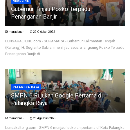
HEADLINE
Gubernur Tinjau Posko Terpadu
Penanganan Banjir
maradona -
29 Oktober 2022
LENSAKALTENG.com - SUKAMARA - Gubernur Kalimantan Tengah
(Kalteng) H. Sugianto Sabran meninjau secara langsung Posko Terpadu
Penanganan Banjir di ...
PALANGKA RAYA
SMPN 6 Rujukan Google Pertama di
Palangka Raya
maradona -
25 Agustus 2025
Lensakalteng.com - SMPN 6 menjadi sekolah pertama di Kota Palangka