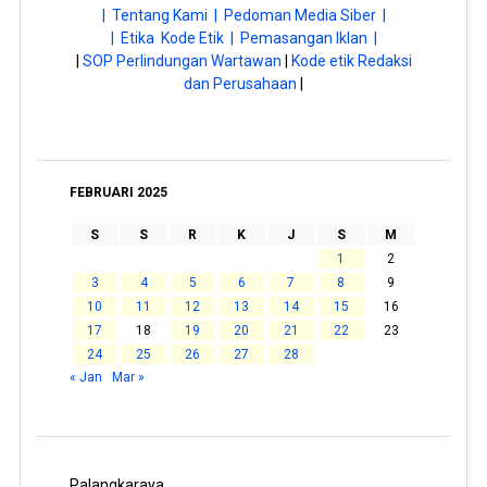
| Tentang Kami |
Pedoman Media Siber |
| Etika Kode Etik |
Pemasangan Iklan |
|
SOP Perlindungan Wartawan
|
Kode etik Redaksi
dan Perusahaan
|
FEBRUARI 2025
S
S
R
K
J
S
M
1
2
3
4
5
6
7
8
9
10
11
12
13
14
15
16
17
18
19
20
21
22
23
24
25
26
27
28
« Jan
Mar »
Palangkaraya