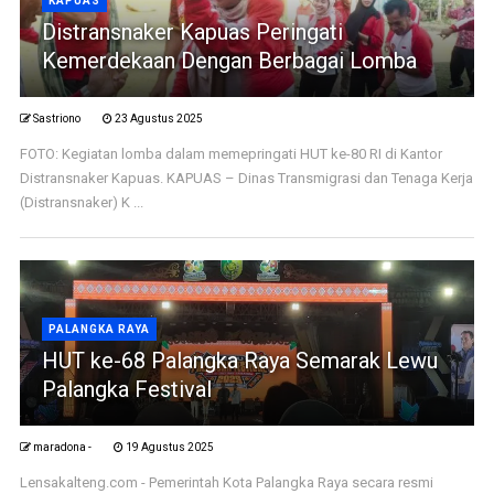
KAPUAS
Distransnaker Kapuas Peringati
Kemerdekaan Dengan Berbagai Lomba
Sastriono
23 Agustus 2025
FOTO: Kegiatan lomba dalam memepringati HUT ke-80 RI di Kantor
Distransnaker Kapuas. KAPUAS – Dinas Transmigrasi dan Tenaga Kerja
(Distransnaker) K ...
PALANGKA RAYA
HUT ke-68 Palangka Raya Semarak Lewu
Palangka Festival
maradona -
19 Agustus 2025
Lensakalteng.com - Pemerintah Kota Palangka Raya secara resmi