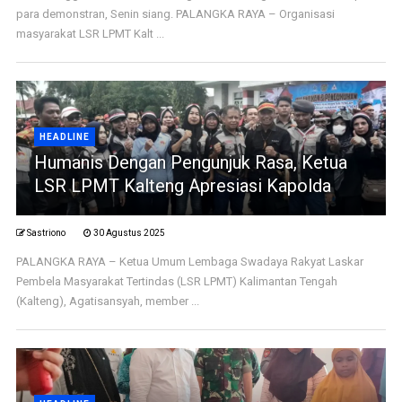
para demonstran, Senin siang. PALANGKA RAYA – Organisasi
masyarakat LSR LPMT Kalt ...
HEADLINE
Humanis Dengan Pengunjuk Rasa, Ketua
LSR LPMT Kalteng Apresiasi Kapolda
Sastriono
30 Agustus 2025
PALANGKA RAYA – Ketua Umum Lembaga Swadaya Rakyat Laskar
Pembela Masyarakat Tertindas (LSR LPMT) Kalimantan Tengah
(Kalteng), Agatisansyah, member ...