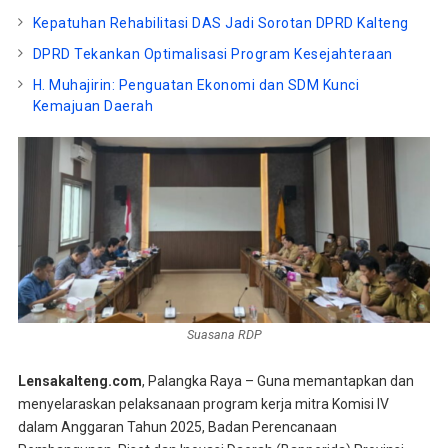
Kepatuhan Rehabilitasi DAS Jadi Sorotan DPRD Kalteng
DPRD Tekankan Optimalisasi Program Kesejahteraan
H. Muhajirin: Penguatan Ekonomi dan SDM Kunci
Kemajuan Daerah
Suasana RDP
Lensakalteng.com
, Palangka Raya – Guna memantapkan dan
menyelaraskan pelaksanaan program kerja mitra Komisi IV
dalam Anggaran Tahun 2025, Badan Perencanaan