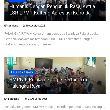
Humanis Dengan Pengunjuk Rasa, Ketua
LSR LPMT Kalteng Apresiasi Kapolda
Sastriono
30 Agustus 2025
PALANGKA RAYA – Ketua Umum Lembaga Swadaya Rakyat Laskar
Pembela Masyarakat Tertindas (LSR LPMT) Kalimantan Tengah
(Kalteng), Agatisansyah, member ...
PALANGKA RAYA
SMPN 6 Rujukan Google Pertama di
Palangka Raya
maradona -
25 Agustus 2025
Lensakalteng.com - SMPN 6 menjadi sekolah pertama di Kota Palangka