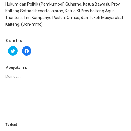
Hukum dan Politik (Pemkumpol) Suharno, Ketua Bawaslu Prov.
Kalteng Satriadi beserta jajaran, Ketua KI Prov Kalteng Agus
Triantoni, Tim Kampanye Paslon, Ormas, dan Tokoh Masyarakat
Kalteng. (Don/mmc)
Share this:
K
K
l
l
i
i
k
k
u
u
n
n
Menyukai ini:
t
t
u
u
Memuat...
k
k
b
m
e
e
r
m
b
b
a
a
g
g
i
i
p
k
a
a
d
n
a
d
T
i
w
F
Terkait
i
a
t
c