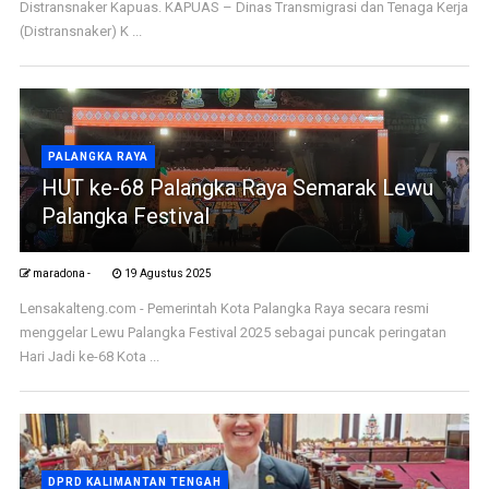
Distransnaker Kapuas. KAPUAS – Dinas Transmigrasi dan Tenaga Kerja
(Distransnaker) K ...
PALANGKA RAYA
HUT ke-68 Palangka Raya Semarak Lewu
Palangka Festival
maradona -
19 Agustus 2025
Lensakalteng.com - Pemerintah Kota Palangka Raya secara resmi
menggelar Lewu Palangka Festival 2025 sebagai puncak peringatan
Hari Jadi ke-68 Kota ...
DPRD KALIMANTAN TENGAH