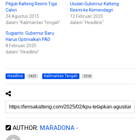
t
e
Pilgub Kalteng Resmi Tiga
Usulan Gubernur Kalteng
e
b
Calon
Resmi ke Kemendagri
r
o
(
o
24 Agustus 2015
12 Februari 2025
M
k
e
(
dalam "Kalimantan Tengah"
dalam "Headline"
m
M
b
e
Sugianto: Gubernur Baru
u
m
k
b
Harus Optimalkan PAD
a
u
d
k
8 Februari 2025
i
a
dalam "Headline"
j
d
e
i
n
j
d
e
e
n
l
d
a
e
Headline
Kalimantan Tengah
1427
1216
y
l
a
a
n
y
g
a
b
n
a
g
r
b
u
a
)
r
u
)
AUTHOR:
MARADONA -