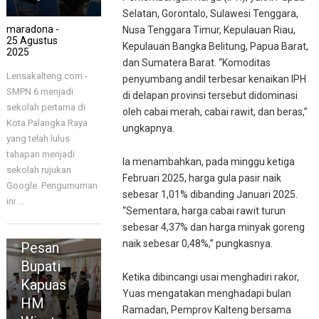
Selatan, Gorontalo, Sulawesi Tenggara,
maradona -
Nusa Tenggara Timur, Kepulauan Riau,
25 Agustus
Kepulauan Bangka Belitung, Papua Barat,
2025
dan Sumatera Barat. “Komoditas
Lensakalteng.com -
penyumbang andil terbesar kenaikan IPH
SMPN 6 menjadi
di delapan provinsi tersebut didominasi
sekolah pertama di
oleh cabai merah, cabai rawit, dan beras,”
Kota Palangka Raya
ungkapnya.
yang telah lulus
tahapan menjadi
KAPUAS
Ia menambahkan, pada minggu ketiga
sekolah rujukan
Lantik dan
Februari 2025, harga gula pasir naik
Google. Pengumuman
Kukuhkan
sebesar 1,01% dibanding Januari 2025.
ini ...
Kepala
“Sementara, harga cabai rawit turun
Desa, Ini
sebesar 4,37% dan harga minyak goreng
naik sebesar 0,48%,” pungkasnya.
Pesan
Bupati
Ketika dibincangi usai menghadiri rakor,
Kapuas
Yuas mengatakan menghadapi bulan
HM
Ramadan, Pemprov Kalteng bersama