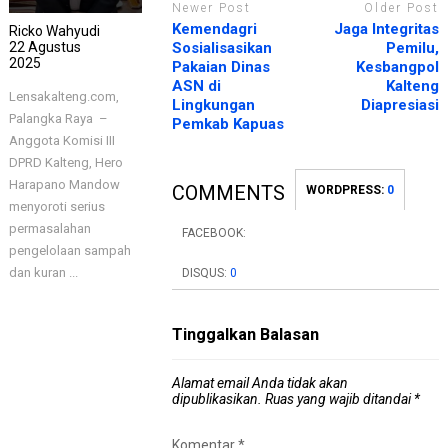
Newer Post
Older Post
Kemendagri
Jaga Integritas
Ricko Wahyudi
Sosialisasikan
Pemilu,
22 Agustus
2025
Pakaian Dinas
Kesbangpol
ASN di
Kalteng
Lensakalteng.com,
Lingkungan
Diapresiasi
Palangka Raya –
Pemkab Kapuas
Anggota Komisi III
DPRD Kalteng, Hero
Harapano Mandow
COMMENTS
WORDPRESS:
0
menyoroti serius
permasalahan
FACEBOOK:
pengelolaan sampah
dan kuran ...
DISQUS:
0
Tinggalkan Balasan
Alamat email Anda tidak akan
dipublikasikan.
Ruas yang wajib ditandai
*
Komentar
*