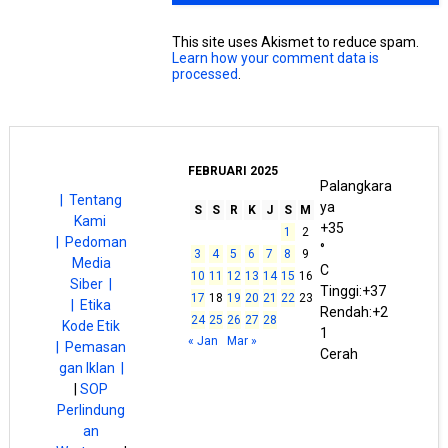
This site uses Akismet to reduce spam.
Learn how your comment data is
processed
.
FEBRUARI 2025
Palangkara
| Tentang
ya
S
S
R
K
J
S
M
Kami
+
35
1
2
|
Pedoman
°
3
4
5
6
7
8
9
Media
C
10
11
12
13
14
15
16
Siber |
Tinggi:
+
37
17
18
19
20
21
22
23
| Etika
Rendah:
+
2
24
25
26
27
28
Kode Etik
1
« Jan
Mar »
|
Pemasan
Cerah
gan Iklan |
|
SOP
Perlindung
an