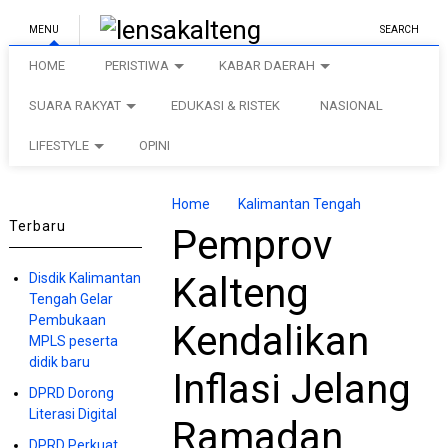
MENU
SEARCH
HOME
PERISTIWA
KABAR DAERAH
SUARA RAKYAT
EDUKASI & RISTEK
NASIONAL
LIFESTYLE
OPINI
Home
Kalimantan Tengah
Terbaru
Pemprov
Disdik Kalimantan
Kalteng
Tengah Gelar
Pembukaan
Kendalikan
MPLS peserta
didik baru
Inflasi Jelang
DPRD Dorong
Literasi Digital
Ramadan
DPRD Perkuat