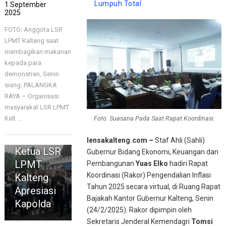
Lumpuh Total
1 September
2025
FOTO: Anggota LSR
LPMT Kalteng saat
membagikan makanan
kepada para
demonstran, Senin
siang. PALANGKA
HEADLINE
RAYA – Organisasi
Humanis
masyarakat LSR LPMT
Dengan
Foto: Suasana Pada Saat Rapat Koordinasi.
Kalt ...
Pengunjuk
Rasa,
lensakalteng.com –
Staf Ahli (Sahli)
Ketua LSR
Gubernur Bidang Ekonomi, Keuangan dan
LPMT
Pembangunan
Yuas Elko
hadiri Rapat
Koordinasi (Rakor) Pengendalian Inflasi
Kalteng
Tahun 2025 secara virtual, di Ruang Rapat
Apresiasi
Bajakah Kantor Gubernur Kalteng, Senin
Kapolda
(24/2/2025). Rakor dipimpin oleh
Sekretaris Jenderal Kemendagri
Tomsi