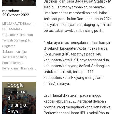
Distribusi dan Jasa Bada Pusat Statistik
M
Habibullah
menyampaikan, sebanyak
maradona -
lima komoditas memberikan andil inflasi
29 Oktober 2022
terbesar pada bulan Ramadan tahun 2024
LENSAKALTENG.com -
lalu yakni telur ayam ras, daging ayam ras,
SUKAMARA -
beras, cabai rawit, dan bawang putih.
Gubernur Kalimantan
Tengah (Kalteng) H.
“Telur ayam ras mengalami inflasi hampir
Sugianto
di seluruh kabupaten/kota Indeks Harga
Sabran meninjau
Konsumen (IHK), tepatnya pada 148
secara langsung
kabupaten/kota IHK. Hanya terdapat dua
PALANGKA
Posko Terpadu
RAYA
kabupaten/kota yang deflasi. Sedangkan
Penanganan Banjir di ...
SMPN 6
untuk cabai rawit, terdapat 111
Rujukan
kabupaten/kota IHK yang mengalami
inflasi,” jelasnya.
Google
Pertama
Lebih lanjut dikatakan, pada minggu
di
ketiga Februari 2025, terdapat delapan
Palangka
provinsi yang mengalami kenaikan Indeks
Raya
Perkembangan Harga (IPH), yakni Papua