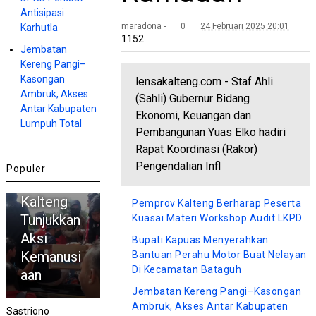
Antisipasi
maradona -
0
24 Februari 2025 20:01
Karhutla
1152
Jembatan
Kereng Pangi–
Kasongan
lensakalteng.com - Staf Ahli
Ambruk, Akses
(Sahli) Gubernur Bidang
Antar Kabupaten
HEADLINE
Ekonomi, Keuangan dan
Lumpuh Total
Dipuji
Pembangunan Yuas Elko hadiri
Demonstr
Rapat Koordinasi (Rakor)
an, LSR
Pengendalian Infl
Populer
LPMT
Kalteng
Pemprov Kalteng Berharap Peserta
Tunjukkan
Kuasai Materi Workshop Audit LKPD
Aksi
Bupati Kapuas Menyerahkan
Kemanusi
Bantuan Perahu Motor Buat Nelayan
Di Kecamatan Bataguh
aan
Jembatan Kereng Pangi–Kasongan
Ambruk, Akses Antar Kabupaten
Sastriono