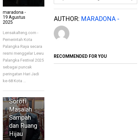
maradona -
19 Agustus
AUTHOR:
MARADONA -
2025
Lensakalteng.com -
Pemerintah Kota
Palangka Raya secara
resmi menggelar Lewu
RECOMMENDED FOR YOU
Palangka Festival 2025
sebagai puncak
DPRD
KALIMANTAN
peringatan Hari Jadi
TENGAH
ke-68 Kota ...
DPRD
Kalteng
Soroti
Masalah
Sampah
dan Ruang
Hijau