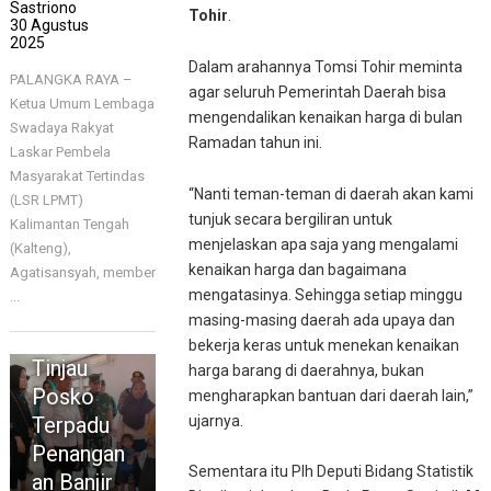
Sastriono
Tohir
.
30 Agustus
2025
Dalam arahannya Tomsi Tohir meminta
PALANGKA RAYA –
agar seluruh Pemerintah Daerah bisa
Ketua Umum Lembaga
mengendalikan kenaikan harga di bulan
Swadaya Rakyat
Ramadan tahun ini.
Laskar Pembela
Masyarakat Tertindas
“Nanti teman-teman di daerah akan kami
(LSR LPMT)
tunjuk secara bergiliran untuk
Kalimantan Tengah
menjelaskan apa saja yang mengalami
(Kalteng),
kenaikan harga dan bagaimana
Agatisansyah, member
mengatasinya. Sehingga setiap minggu
...
HEADLINE
masing-masing daerah ada upaya dan
Gubernur
bekerja keras untuk menekan kenaikan
Tinjau
harga barang di daerahnya, bukan
Posko
mengharapkan bantuan dari daerah lain,”
ujarnya.
Terpadu
Penangan
Sementara itu Plh Deputi Bidang Statistik
an Banjir