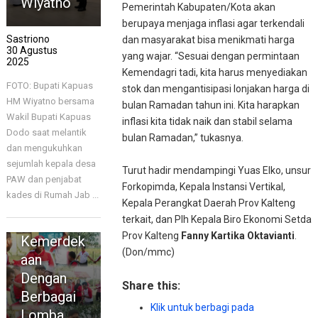
Wiyatno
Pemerintah Kabupaten/Kota akan
berupaya menjaga inflasi agar terkendali
Sastriono
dan masyarakat bisa menikmati harga
30 Agustus
yang wajar. “Sesuai dengan permintaan
2025
Kemendagri tadi, kita harus menyediakan
FOTO: Bupati Kapuas
stok dan mengantisipasi lonjakan harga di
HM Wiyatno bersama
bulan Ramadan tahun ini. Kita harapkan
Wakil Bupati Kapuas
inflasi kita tidak naik dan stabil selama
Dodo saat melantik
bulan Ramadan,” tukasnya.
dan mengukuhkan
KAPUAS
sejumlah kepala desa
Distransna
Turut hadir mendampingi Yuas Elko, unsur
PAW dan penjabat
ker
Forkopimda, Kepala Instansi Vertikal,
kades di Rumah Jab ...
Kapuas
Kepala Perangkat Daerah Prov Kalteng
terkait, dan Plh Kepala Biro Ekonomi Setda
Peringati
Prov Kalteng
Fanny Kartika Oktavianti
.
Kemerdek
(Don/mmc)
aan
Dengan
Share this:
Berbagai
Klik untuk berbagi pada
Lomba