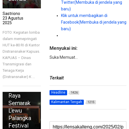
Twitter(Membuka di jendela yang
baru)
Sastriono
Klik untuk membagikan di
23 Agustus
Facebook(Membuka di jendela yang
2025
baru)
FOTO: Kegiatan lomba
dalam memepringati
HUT ke-80 RI di Kantor
Menyukai ini:
Distransnaker Kapuas.
Suka
Memuat...
KAPUAS – Dinas
PALANGKA
Transmigrasi dan
RAYA
Tenaga Kerja
HUT ke-
(Distransnaker) K ...
Terkait
68
Palangka
Headline
1426
Raya
Semarak
Kalimantan Tengah
1215
Lewu
Palangka
Festival