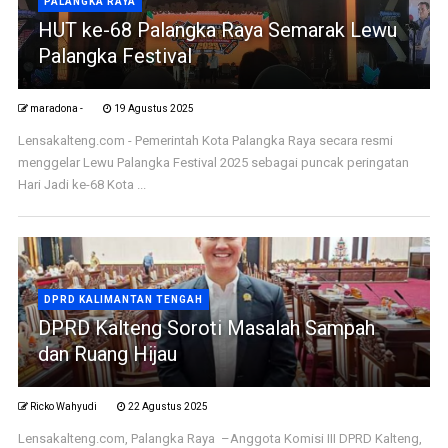
PALANGKA RAYA
HUT ke-68 Palangka Raya Semarak Lewu
Palangka Festival
maradona -
19 Agustus 2025
Lensakalteng.com - Pemerintah Kota Palangka Raya secara resmi
menggelar Lewu Palangka Festival 2025 sebagai puncak peringatan
Hari Jadi ke-68 Kota ...
DPRD KALIMANTAN TENGAH
DPRD Kalteng Soroti Masalah Sampah
dan Ruang Hijau
Ricko Wahyudi
22 Agustus 2025
Lensakalteng.com, Palangka Raya –Anggota Komisi III DPRD Kalteng,