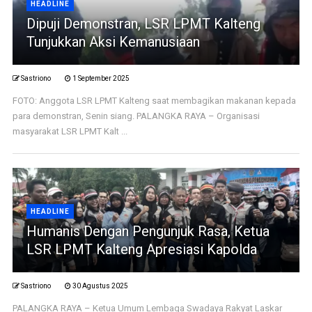
HEADLINE
Dipuji Demonstran, LSR LPMT Kalteng
Tunjukkan Aksi Kemanusiaan
Sastriono
1 September 2025
FOTO: Anggota LSR LPMT Kalteng saat membagikan makanan kepada
para demonstran, Senin siang. PALANGKA RAYA – Organisasi
masyarakat LSR LPMT Kalt ...
HEADLINE
Humanis Dengan Pengunjuk Rasa, Ketua
LSR LPMT Kalteng Apresiasi Kapolda
Sastriono
30 Agustus 2025
PALANGKA RAYA – Ketua Umum Lembaga Swadaya Rakyat Laskar