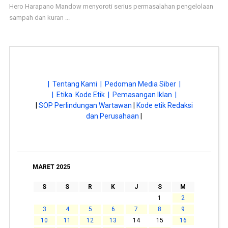
Hero Harapano Mandow menyoroti serius permasalahan pengelolaan
sampah dan kuran ...
| Tentang Kami |
Pedoman Media Siber |
| Etika Kode Etik |
Pemasangan Iklan |
|
SOP Perlindungan Wartawan
|
Kode etik Redaksi
dan Perusahaan
|
MARET 2025
S
S
R
K
J
S
M
1
2
3
4
5
6
7
8
9
10
11
12
13
14
15
16