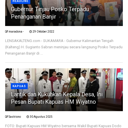
HEADLINE
Gubernur Tinjau Posko Terpadu
Penanganan Banjir
maradona -
29 Oktober 2022
LENSAKALTENG.com - SUKAMARA - Gubernur Kalimantan Tengah
(Kalteng) H. Sugianto Sabran meninjau secara langsung Posko Terpadu
Penanganan Banjir di ...
KAPUAS
Lantik dan Kukuhkan Kepala Desa, Ini
Pesan Bupati Kapuas HM Wiyatno
Sastriono
30 Agustus 2025
FOTO: Bupati Kapuas HM Wiyatno bersama Wakil Bupati Kapuas Dodo