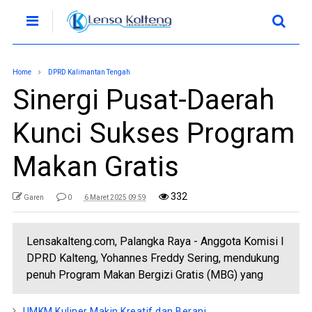
Home
DPRD Kalimantan Tengah
Sinergi Pusat-Daerah
Kunci Sukses Program
Makan Gratis
332
Garen
0
6 Maret 2025 09:59
Lensakalteng.com, Palangka Raya - Anggota Komisi I
DPRD Kalteng, Yohannes Freddy Sering, mendukung
penuh Program Makan Bergizi Gratis (MBG) yang
UMKM Kuliner Makin Kreatif dan Berani