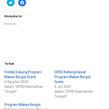
K
K
l
l
i
i
k
k
u
u
n
n
Menyukai ini:
t
t
u
u
Memuat...
k
k
b
m
e
e
r
m
b
b
a
a
g
g
i
i
p
k
a
a
d
n
a
d
T
i
w
F
Terkait
i
a
t
c
t
e
Freddy Dukung Program
DPRD Kalteng Kawal
e
b
Makan Bergizi Gratis
Program Makan Bergizi
r
o
(
o
6 Agustus 2025
Gratis
M
k
e
(
dalam "DPRD Kalimantan
6 Juli 2025
m
M
Tengah"
dalam "DPRD Kalimantan
b
e
u
m
Tengah"
k
b
a
u
d
k
Program Makan Bergizi
i
a