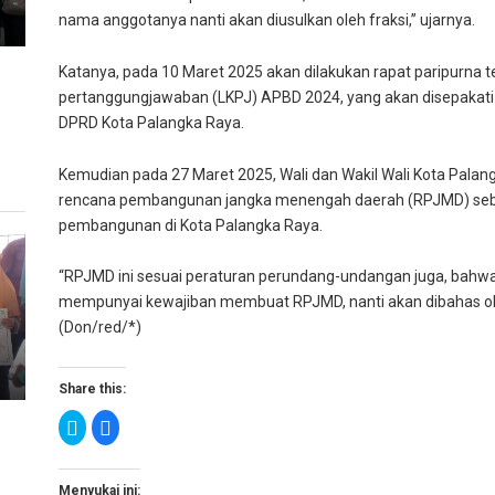
nama anggotanya nanti akan diusulkan oleh fraksi,” ujarnya.
Katanya, pada 10 Maret 2025 akan dilakukan rapat paripurna 
pertanggungjawaban (LKPJ) APBD 2024, yang akan disepakati 
DPRD Kota Palangka Raya.
Kemudian pada 27 Maret 2025, Wali dan Wakil Wali Kota Pa
rencana pembangunan jangka menengah daerah (RPJMD) se
pembangunan di Kota Palangka Raya.
“RPJMD ini sesuai peraturan perundang-undangan juga, bahwa s
mempunyai kewajiban membuat RPJMD, nanti akan dibahas ol
(Don/red/*)
Share this:
K
K
l
l
i
i
k
k
u
u
n
n
Menyukai ini: