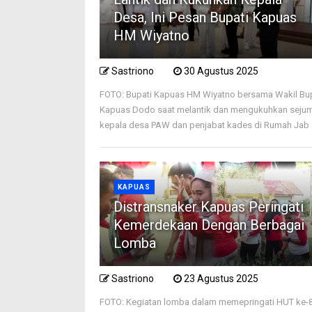
Desa, Ini Pesan Bupati Kapuas
HM Wiyatno
Sastriono
30 Agustus 2025
FOTO: Bupati Kapuas HM Wiyatno bersama Wakil Bu
Kapuas Dodo saat melantik dan mengukuhkan seju
kepala desa PAW dan penjabat kades di Rumah Jab .
KAPUAS
Distransnaker Kapuas Peringati
Kemerdekaan Dengan Berbagai
Lomba
Sastriono
23 Agustus 2025
FOTO: Kegiatan lomba dalam memepringati HUT ke-