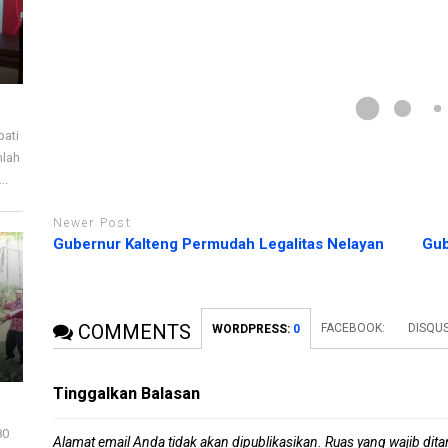
a
e
y
l
a
a
n
y
g
a
b
n
a
g
r
b
u
a
)
r
u
)
pati
mlah
..
Newer Post
Gubernur Kalteng Permudah Legalitas Nelayan
Gub
COMMENTS
FACEBOOK:
DISQUS
WORDPRESS:
0
Tinggalkan Balasan
80
Alamat email Anda tidak akan dipublikasikan.
Ruas yang wajib dit