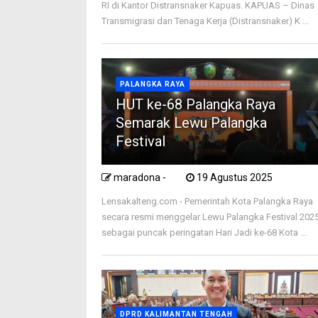
RI di Kantor Distransnaker Kapuas. KAPUAS – Dinas
Transmigrasi dan Tenaga Kerja (Distransnaker) K ...
PALANGKA RAYA
HUT ke-68 Palangka Raya
Semarak Lewu Palangka
Festival
maradona -
19 Agustus 2025
Lensakalteng.com - Pemerintah Kota Palangka Raya
secara resmi menggelar Lewu Palangka Festival 202
sebagai puncak peringatan Hari Jadi ke-68 Kota ...
DPRD KALIMANTAN TENGAH