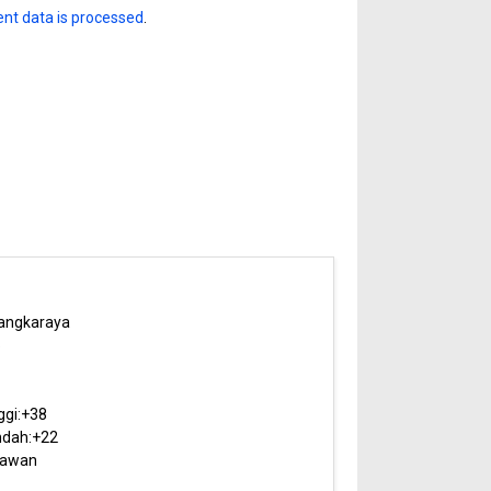
nt data is processed
.
angkaraya
5
ggi:
+
38
dah:
+
22
rawan