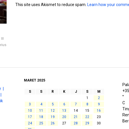
This site uses Akismet to reduce spam.
Learn how your comme
III
rius
MARET 2025
Pal
 |
+
3
S
S
R
K
J
S
M
|
°
1
2
ik
C
3
4
5
6
7
8
9
Tin
10
11
12
13
14
15
16
Ren
17
18
19
20
21
22
23
Be
24
25
26
27
28
29
30