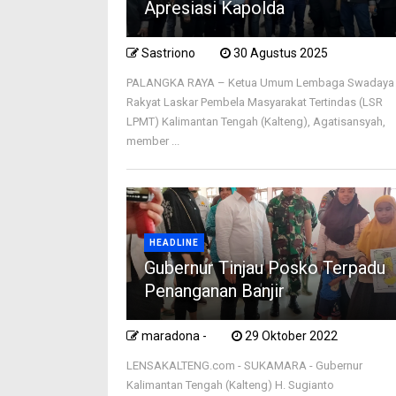
Apresiasi Kapolda
Sastriono
30 Agustus 2025
PALANGKA RAYA – Ketua Umum Lembaga Swadaya
Rakyat Laskar Pembela Masyarakat Tertindas (LSR
LPMT) Kalimantan Tengah (Kalteng), Agatisansyah,
member ...
HEADLINE
Gubernur Tinjau Posko Terpadu
Penanganan Banjir
maradona -
29 Oktober 2022
LENSAKALTENG.com - SUKAMARA - Gubernur
Kalimantan Tengah (Kalteng) H. Sugianto