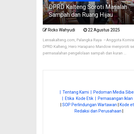
DPRD Kalteng Soroti Masalah
Sampah dan Ruang Hijau
Ricko Wahyudi
22 Agustus 2025
Lensakalteng.com, Palangka Raya –Anggota Komisi 
DPRD Kalteng, Hero Harapano Mandow menyoroti se
permasalahan pengelolaan sampah dan kuran ...
| Tentang Kami |
Pedoman Media Siber
| Etika Kode Etik |
Pemasangan Iklan 
|
SOP Perlindungan Wartawan
|
Kode et
Redaksi dan Perusahaan
|