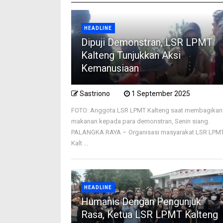
HEADLINE
Dipuji Demonstran, LSR LPMT
Kalteng Tunjukkan Aksi
Kemanusiaan
Sastriono
1 September 2025
FOTO: Anggota LSR LPMT Kalteng saat membagikan
makanan kepada para demonstran, Senin siang.
PALANGKA RAYA – Organisasi masyarakat LSR LPM
Kalt ...
HEADLINE
Humanis Dengan Pengunjuk
Rasa, Ketua LSR LPMT Kalteng