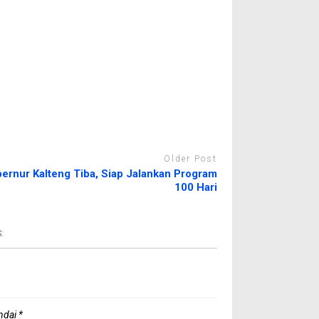
Older Post
ernur Kalteng Tiba, Siap Jalankan Program
100 Hari
:
andai
*