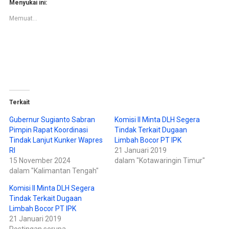
n
n
Menyukai ini:
t
t
u
u
Memuat...
k
k
b
m
e
e
r
m
b
b
a
a
g
g
i
i
p
k
a
a
d
n
a
d
T
i
w
F
Terkait
i
a
t
c
t
e
Gubernur Sugianto Sabran
Komisi II Minta DLH Segera
e
b
Pimpin Rapat Koordinasi
Tindak Terkait Dugaan
r
o
(
o
Tindak Lanjut Kunker Wapres
Limbah Bocor PT IPK
M
k
e
(
RI
21 Januari 2019
m
M
15 November 2024
dalam "Kotawaringin Timur"
b
e
u
m
dalam "Kalimantan Tengah"
k
b
a
u
d
k
Komisi II Minta DLH Segera
i
a
Tindak Terkait Dugaan
j
d
e
i
Limbah Bocor PT IPK
n
j
d
e
21 Januari 2019
e
n
Postingan serupa