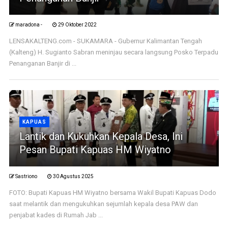
maradona -
29 Oktober 2022
LENSAKALTENG.com - SUKAMARA - Gubernur Kalimantan Tengah
(Kalteng) H. Sugianto Sabran meninjau secara langsung Posko Terpadu
Penanganan Banjir di ...
KAPUAS
Lantik dan Kukuhkan Kepala Desa, Ini
Pesan Bupati Kapuas HM Wiyatno
Sastriono
30 Agustus 2025
FOTO: Bupati Kapuas HM Wiyatno bersama Wakil Bupati Kapuas Dodo
saat melantik dan mengukuhkan sejumlah kepala desa PAW dan
penjabat kades di Rumah Jab ...