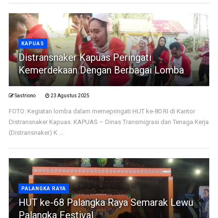
KAPUAS
Distransnaker Kapuas Peringati
Kemerdekaan Dengan Berbagai Lomba
Sastriono
23 Agustus 2025
FOTO: Kegiatan lomba dalam memepringati HUT ke-80 RI di Kantor
Distransnaker Kapuas. KAPUAS – Dinas Transmigrasi dan Tenaga Kerja
(Distransnaker) K ...
PALANGKA RAYA
HUT ke-68 Palangka Raya Semarak Lewu
Palangka Festival