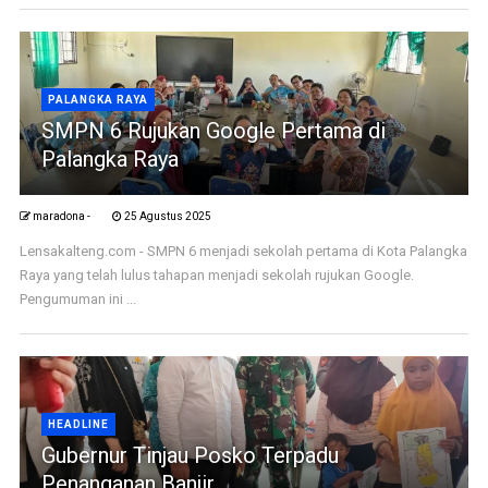
PALANGKA RAYA
SMPN 6 Rujukan Google Pertama di
Palangka Raya
maradona -
25 Agustus 2025
Lensakalteng.com - SMPN 6 menjadi sekolah pertama di Kota Palangka
Raya yang telah lulus tahapan menjadi sekolah rujukan Google.
Pengumuman ini ...
HEADLINE
Gubernur Tinjau Posko Terpadu
Penanganan Banjir