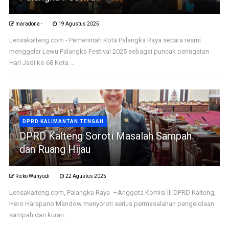
maradona -
19 Agustus 2025
Lensakalteng.com - Pemerintah Kota Palangka Raya secara resmi
menggelar Lewu Palangka Festival 2025 sebagai puncak peringatan
Hari Jadi ke-68 Kota ...
DPRD KALIMANTAN TENGAH
DPRD Kalteng Soroti Masalah Sampah
dan Ruang Hijau
Ricko Wahyudi
22 Agustus 2025
Lensakalteng.com, Palangka Raya –Anggota Komisi III DPRD Kalteng,
Hero Harapano Mandow menyoroti serius permasalahan pengelolaan
sampah dan kuran ...