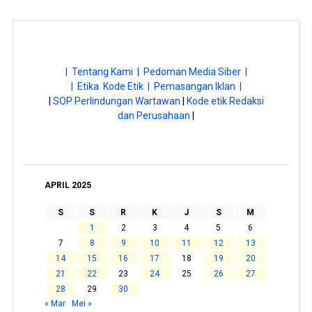
| Tentang Kami |
Pedoman Media Siber |
| Etika Kode Etik |
Pemasangan Iklan |
|
SOP Perlindungan Wartawan
|
Kode etik Redaksi
dan Perusahaan
|
APRIL 2025
S
S
R
K
J
S
M
1
2
3
4
5
6
7
8
9
10
11
12
13
14
15
16
17
18
19
20
21
22
23
24
25
26
27
28
29
30
« Mar
Mei »