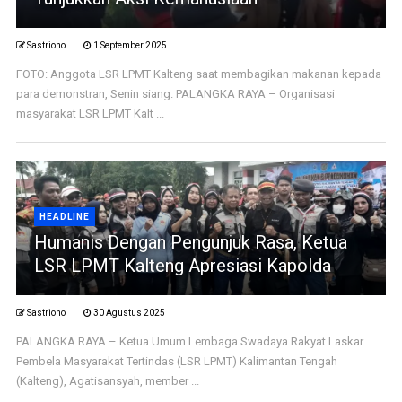
Sastriono
1 September 2025
FOTO: Anggota LSR LPMT Kalteng saat membagikan makanan kepada
para demonstran, Senin siang. PALANGKA RAYA – Organisasi
masyarakat LSR LPMT Kalt ...
HEADLINE
Humanis Dengan Pengunjuk Rasa, Ketua
LSR LPMT Kalteng Apresiasi Kapolda
Sastriono
30 Agustus 2025
PALANGKA RAYA – Ketua Umum Lembaga Swadaya Rakyat Laskar
Pembela Masyarakat Tertindas (LSR LPMT) Kalimantan Tengah
(Kalteng), Agatisansyah, member ...