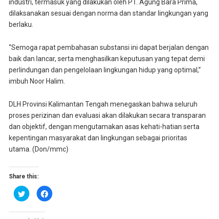
industri, termasuk yang dilakukan oleh PT. Agung Bara Prima,
dilaksanakan sesuai dengan norma dan standar lingkungan yang
berlaku.
“Semoga rapat pembahasan substansi ini dapat berjalan dengan
baik dan lancar, serta menghasilkan keputusan yang tepat demi
perlindungan dan pengelolaan lingkungan hidup yang optimal,”
imbuh Noor Halim.
DLH Provinsi Kalimantan Tengah menegaskan bahwa seluruh
proses perizinan dan evaluasi akan dilakukan secara transparan
dan objektif, dengan mengutamakan asas kehati-hatian serta
kepentingan masyarakat dan lingkungan sebagai prioritas
utama. (Don/mmc)
Share this:
K
K
l
l
i
i
k
k
u
u