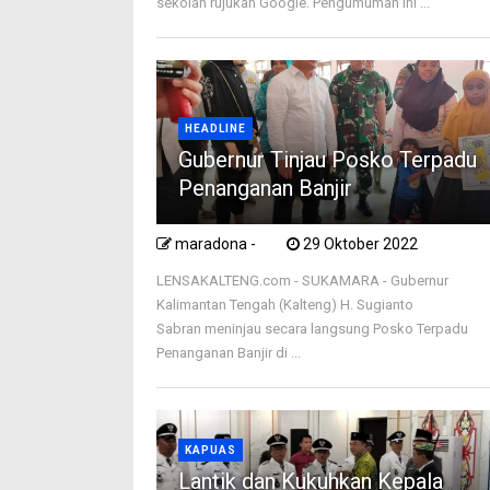
sekolah rujukan Google. Pengumuman ini ...
HEADLINE
Gubernur Tinjau Posko Terpadu
Penanganan Banjir
maradona -
29 Oktober 2022
LENSAKALTENG.com - SUKAMARA - Gubernur
Kalimantan Tengah (Kalteng) H. Sugianto
Sabran meninjau secara langsung Posko Terpadu
Penanganan Banjir di ...
KAPUAS
Lantik dan Kukuhkan Kepala