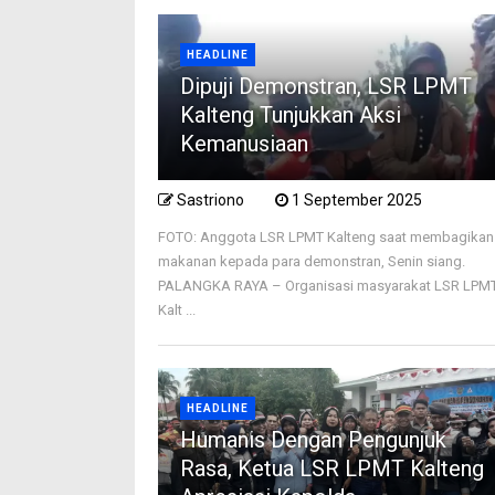
HEADLINE
Dipuji Demonstran, LSR LPMT
Kalteng Tunjukkan Aksi
Kemanusiaan
Sastriono
1 September 2025
FOTO: Anggota LSR LPMT Kalteng saat membagikan
makanan kepada para demonstran, Senin siang.
PALANGKA RAYA – Organisasi masyarakat LSR LPM
Kalt ...
HEADLINE
Humanis Dengan Pengunjuk
Rasa, Ketua LSR LPMT Kalteng