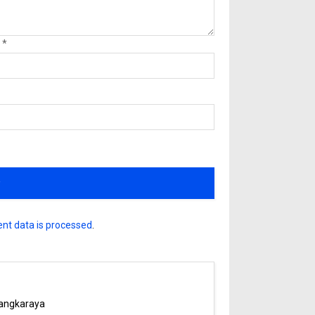
l
*
nt data is processed
.
angkaraya