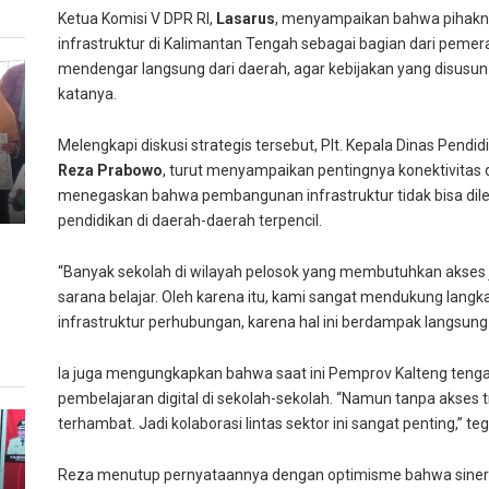
Ketua Komisi V DPR RI,
Lasarus
, menyampaikan bahwa pihak
infrastruktur di Kalimantan Tengah sebagai bagian dari peme
mendengar langsung dari daerah, agar kebijakan yang disusu
katanya.
Melengkapi diskusi strategis tersebut, Plt. Kepala Dinas Pendi
Reza Prabowo
, turut menyampaikan pentingnya konektivitas 
menegaskan bahwa pembangunan infrastruktur tidak bisa dile
pendidikan di daerah-daerah terpencil.
“Banyak sekolah di wilayah pelosok yang membutuhkan akses ja
sarana belajar. Oleh karena itu, kami sangat mendukung lan
infrastruktur perhubungan, karena hal ini berdampak langsung
Ia juga mengungkapkan bahwa saat ini Pemprov Kalteng ten
pembelajaran digital di sekolah-sekolah. “Namun tanpa akses tr
terhambat. Jadi kolaborasi lintas sektor ini sangat penting,” te
Reza menutup pernyataannya dengan optimisme bahwa sinerg