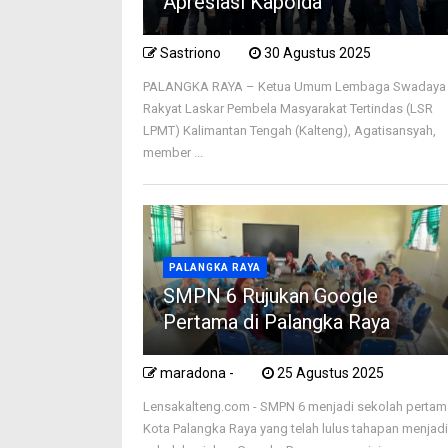
Apresiasi Kapolda
Sastriono
30 Agustus 2025
PALANGKA RAYA – Ketua Umum Lembaga Swadaya
Rakyat Laskar Pembela Masyarakat Tertindas (LSR
LPMT) Kalimantan Tengah (Kalteng), Agatisansyah,
member ...
PALANGKA RAYA
SMPN 6 Rujukan Google
Pertama di Palangka Raya
maradona -
25 Agustus 2025
Lensakalteng.com - SMPN 6 menjadi sekolah pertam
Kota Palangka Raya yang telah lulus tahapan menjad