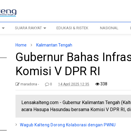
H
SUARA RAKYAT
EDUKASI & RISTEK
NASIONAL
Home
Kalimantan Tengah
Gubernur Bahas Infra
Komisi V DPR RI
338
maradona -
0
14 April 2025 12:35
Lensakalteng.com - Gubernur Kalimantan Tengah (Kalt
acara Hasupa Hasundau bersama Komisi V DPR RI, di 
Wagub Kalteng Dorong Kolaborasi dengan PWNU