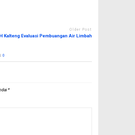
Older Post
H Kalteng Evaluasi Pembuangan Air Limbah
S:
0
andai
*