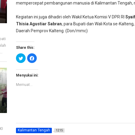
mempercepat pembangunan manusia di Kalimantan Tengah, 
Kegiatan ini juga dihadiri oleh Wakil Ketua Komisi V DPR RI
Syai
Thisia Agustiar Sabran
, para Bupati dan Wali Kota se-Kalteng
Daerah Pemprov Kalteng. (Don/mmc)
pati
mlah
Share this:
..
K
K
l
l
i
i
k
k
u
u
n
n
Menyukai ini:
t
t
u
u
Memuat...
k
k
b
m
e
e
r
m
b
b
a
a
g
g
i
i
p
k
a
a
d
n
a
d
80
T
i
Kalimantan Tengah
1215
w
F