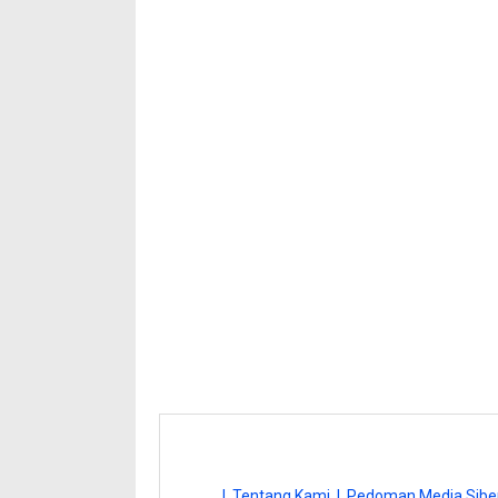
| Tentang Kami |
Pedoman Media Siber