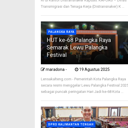
RI di Kantor Distransnaker Kapuas. KAPUAS – Dinas
Transmigrasi dan Tenaga Kerja (Distransnaker) K ...
PALANGKA RAYA
HUT ke-68 Palangka Raya
Semarak Lewu Palangka
Festival
maradona -
19 Agustus 2025
Lensakalteng.com - Pemerintah Kota Palangka Raya
secara resmi menggelar Lewu Palangka Festival 202
sebagai puncak peringatan Hari Jadi ke-68 Kota ...
DPRD KALIMANTAN TENGAH