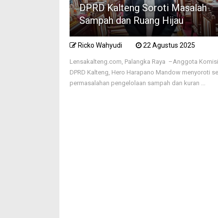
DPRD Kalteng Soroti Masalah
Sampah dan Ruang Hijau
Ricko Wahyudi
22 Agustus 2025
Lensakalteng.com, Palangka Raya –Anggota Komisi 
DPRD Kalteng, Hero Harapano Mandow menyoroti se
permasalahan pengelolaan sampah dan kuran ...