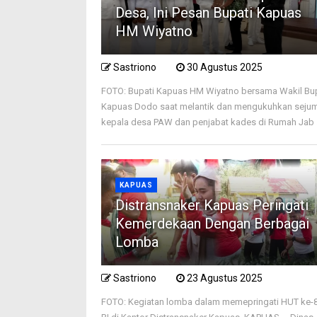
Desa, Ini Pesan Bupati Kapuas
HM Wiyatno
Sastriono
30 Agustus 2025
FOTO: Bupati Kapuas HM Wiyatno bersama Wakil Bu
Kapuas Dodo saat melantik dan mengukuhkan seju
kepala desa PAW dan penjabat kades di Rumah Jab .
KAPUAS
Distransnaker Kapuas Peringati
Kemerdekaan Dengan Berbagai
Lomba
Sastriono
23 Agustus 2025
FOTO: Kegiatan lomba dalam memepringati HUT ke-