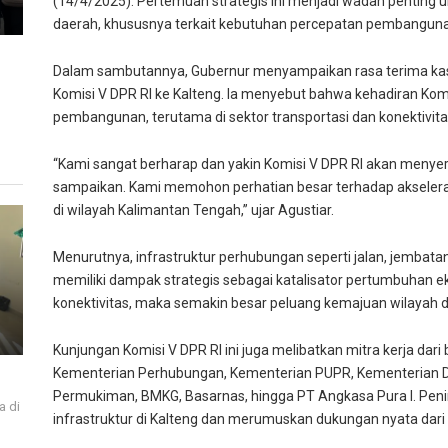
(14/4/2025). Pertemuan strategis ini menjadi wadah penting
daerah, khususnya terkait kebutuhan percepatan pembangunan
Dalam sambutannya, Gubernur menyampaikan rasa terima kas
Komisi V DPR RI ke Kalteng. Ia menyebut bahwa kehadiran K
pembangunan, terutama di sektor transportasi dan konektivita
“Kami sangat berharap dan yakin Komisi V DPR RI akan menye
sampaikan. Kami memohon perhatian besar terhadap akseleras
di wilayah Kalimantan Tengah,” ujar Agustiar.
Menurutnya, infrastruktur perhubungan seperti jalan, jembatan,
memiliki dampak strategis sebagai katalisator pertumbuhan 
konektivitas, maka semakin besar peluang kemajuan wilayah 
Kunjungan Komisi V DPR RI ini juga melibatkan mitra kerja dar
Kementerian Perhubungan, Kementerian PUPR, Kementerian 
Permukiman, BMKG, Basarnas, hingga PT Angkasa Pura I. Penin
a di
infrastruktur di Kalteng dan merumuskan dukungan nyata dari
i