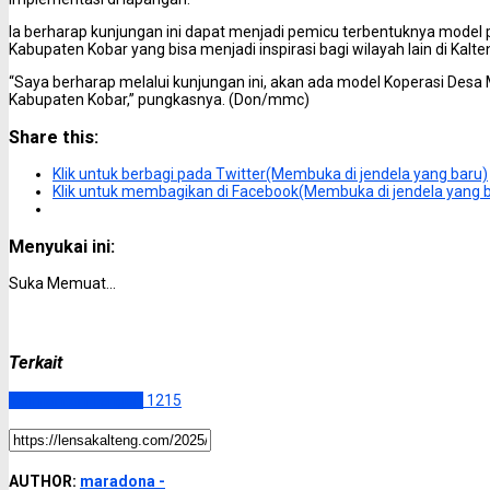
Ia berharap kunjungan ini dapat menjadi pemicu terbentuknya model 
Kabupaten Kobar yang bisa menjadi inspirasi bagi wilayah lain di Kalte
“Saya berharap melalui kunjungan ini, akan ada model Koperasi Desa 
Kabupaten Kobar,” pungkasnya. (Don/mmc)
Share this:
Klik untuk berbagi pada Twitter(Membuka di jendela yang baru)
Klik untuk membagikan di Facebook(Membuka di jendela yang 
Menyukai ini:
Suka
Memuat...
Terkait
Kalimantan Tengah
1215
AUTHOR:
maradona -