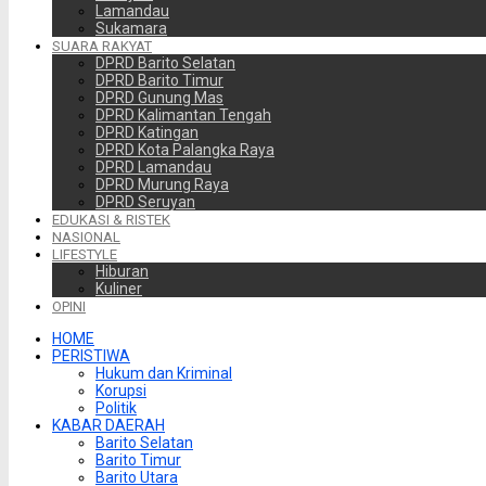
Lamandau
Sukamara
SUARA RAKYAT
DPRD Barito Selatan
DPRD Barito Timur
DPRD Gunung Mas
DPRD Kalimantan Tengah
DPRD Katingan
DPRD Kota Palangka Raya
DPRD Lamandau
DPRD Murung Raya
DPRD Seruyan
EDUKASI & RISTEK
NASIONAL
LIFESTYLE
Hiburan
Kuliner
OPINI
HOME
PERISTIWA
Hukum dan Kriminal
Korupsi
Politik
KABAR DAERAH
Barito Selatan
Barito Timur
Barito Utara