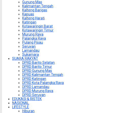
Gunung Mas
Kalimantan Tengah
Kalteng Barigas
Kapuas
Kalteng Harati
Katingan
Kotawaringin Barat
Kotawaringin Timur
Murung Raya
Palangka Raya
Pulang Pisau
Seruyan
Lamandau
Sukamara
SUARA RAKYAT
DPRD Barito Selatan
DPRD Barito Timur
DPRD Gunung Mas
DPRD Kalimantan Tengah
DPRD Katingan
DPRD Kota Palangka Raya
DPRD Lamandau
DPRD Murung Raya
DPRD Seruyan
EDUKASI & RISTEK
NASIONAL
LIFESTYLE
Hiburan