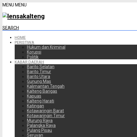
MENU
MENU
SEARCH
HOME
PERISTIWA
Hukum dan Kriminal
Korupsi
Politik
KABAR DAERAH
Barito Selatan
Barito Timur
Barito Utara
Gunung Mas
Kalimantan Tengah
Kalteng Barigas
Kapuas
Kalteng Harati
Katingan
Kotawaringin Barat
Kotawaringin Timur
Murung Raya
Palangka Raya
Pulang Pisau
Seruyan