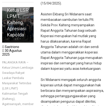
Rasa,
(15/04/2025).
Ketua LSR
Asisten Ekbang Sri Widanarni saat
LPMT
membacakan sambutan tertulis Plt.
Kalteng
Sekda Prov. Kalteng menyampaikan
Apresiasi
Rapat Anggota Tahunan bagi sebuah
Kapolda
Koperasi merupakan hal mutlak yang
harus dilaksanakan, karena Rapat
Sastriono
Anggota Tahunan adalah ciri dan sendi
30 Agustus
utama dalam menggerakkan koperasi.
2025
Rapat Anggota Tahunan juga merupakan
PALANGKA RAYA –
inspirasi dan semangat yang harus hidup
Ketua Umum Lembaga
dalam koperasi yaitu asas kekeluargaan.
Swadaya Rakyat
Laskar Pembela
Sri Widanarni mengajak seluruh anggota
Masyarakat Tertindas
koperasi untuk dapat menggunakan hak
(LSR LPMT)
berbicara dan menyampaikan aspirasinya,
Kalimantan Tengah
sehingga pertanggungjawaban yang
(Kalteng),
disampaikan pengurus dapat dikritisi,
Agatisansyah, member