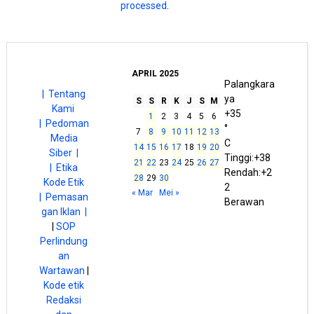
processed
.
APRIL 2025
Palangkara
| Tentang
ya
S
S
R
K
J
S
M
Kami
+
35
1
2
3
4
5
6
|
Pedoman
°
7
8
9
10
11
12
13
Media
C
14
15
16
17
18
19
20
Siber |
Tinggi:
+
38
21
22
23
24
25
26
27
| Etika
Rendah:
+
2
28
29
30
Kode Etik
2
« Mar
Mei »
|
Pemasan
Berawan
gan Iklan |
|
SOP
Perlindung
an
Wartawan
|
Kode etik
Redaksi