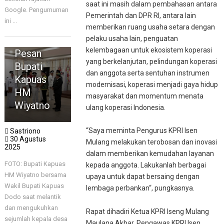
Lantik dan
saat ini masih dalam pembahasan antara
Google. Pengumuman
Kukuhkan
Pemerintah dan DPR RI, antara lain
ini ...
Kepala
memberikan ruang usaha setara dengan
pelaku usaha lain, penguatan
Desa, Ini
kelembagaan untuk ekosistem koperasi
Pesan
yang berkelanjutan, pelindungan koperasi
Bupati
dan anggota serta sentuhan instrumen
Kapuas
modernisasi, koperasi menjadi gaya hidup
HM
masyarakat dan momentum menata
Wiyatno
ulang koperasi Indonesia.
“Saya meminta Pengurus KPRI Isen
Sastriono
30 Agustus
Mulang melakukan terobosan dan inovasi
2025
dalam memberikan kemudahan layanan
FOTO: Bupati Kapuas
kepada anggota. Lakukanlah berbagai
HM Wiyatno bersama
upaya untuk dapat bersaing dengan
Wakil Bupati Kapuas
lembaga perbankan“, pungkasnya.
Dodo saat melantik
dan mengukuhkan
KAPUAS
Rapat dihadiri Ketua KPRI Iseng Mulang
sejumlah kepala desa
Distransna
Maulana Akbar, Pengawas KPRI Isen