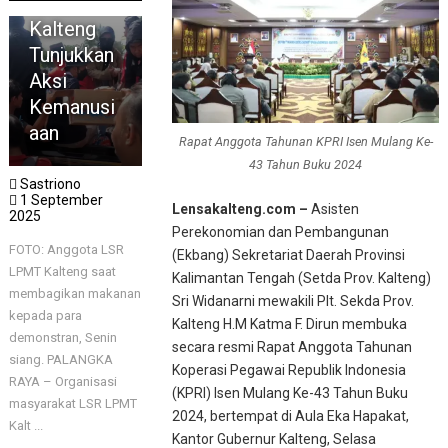
LPMT
Kalteng
Tunjukkan
Aksi
Kemanusi
aan
Rapat Anggota Tahunan KPRI Isen Mulang Ke-
43 Tahun Buku 2024
Sastriono
1 September
Lensakalteng.com –
Asisten
2025
Perekonomian dan Pembangunan
FOTO: Anggota LSR
(Ekbang) Sekretariat Daerah Provinsi
LPMT Kalteng saat
Kalimantan Tengah (Setda Prov. Kalteng)
membagikan makanan
Sri Widanarni mewakili Plt. Sekda Prov.
kepada para
Kalteng H.M Katma F. Dirun membuka
demonstran, Senin
secara resmi Rapat Anggota Tahunan
siang. PALANGKA
HEADLINE
Koperasi Pegawai Republik Indonesia
RAYA – Organisasi
Humanis
(KPRI) Isen Mulang Ke-43 Tahun Buku
masyarakat LSR LPMT
Dengan
2024, bertempat di Aula Eka Hapakat,
Kalt ...
Pengunjuk
Kantor Gubernur Kalteng, Selasa