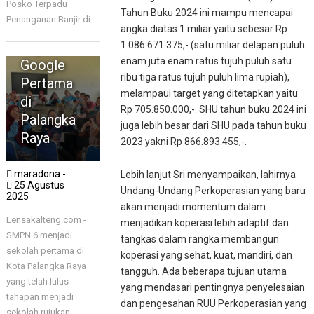
Posko Terpadu
RAYA
Tahun Buku 2024 ini mampu mencapai
Penanganan Banjir di ...
SMPN 6
angka diatas 1 miliar yaitu sebesar Rp
Rujukan
1.086.671.375,- (satu miliar delapan puluh
enam juta enam ratus tujuh puluh satu
Google
ribu tiga ratus tujuh puluh lima rupiah),
Pertama
melampaui target yang ditetapkan yaitu
di
Rp 705.850.000,-. SHU tahun buku 2024 ini
Palangka
juga lebih besar dari SHU pada tahun buku
Raya
2023 yakni Rp 866.893.455,-.
maradona -
Lebih lanjut Sri menyampaikan, lahirnya
25 Agustus
Undang-Undang Perkoperasian yang baru
2025
akan menjadi momentum dalam
Lensakalteng.com -
menjadikan koperasi lebih adaptif dan
SMPN 6 menjadi
tangkas dalam rangka membangun
sekolah pertama di
koperasi yang sehat, kuat, mandiri, dan
Kota Palangka Raya
tangguh. Ada beberapa tujuan utama
yang telah lulus
yang mendasari pentingnya penyelesaian
tahapan menjadi
KAPUAS
dan pengesahan RUU Perkoperasian yang
sekolah rujukan