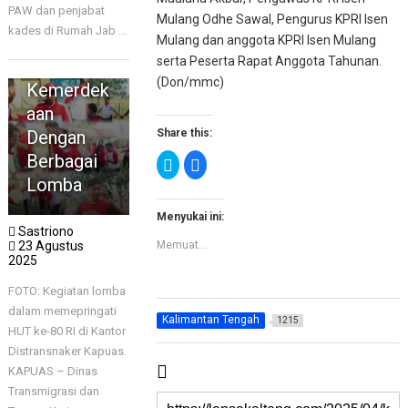
PAW dan penjabat
ker
Mulang Odhe Sawal, Pengurus KPRI Isen
kades di Rumah Jab ...
Kapuas
Mulang dan anggota KPRI Isen Mulang
serta Peserta Rapat Anggota Tahunan.
Peringati
(Don/mmc)
Kemerdek
aan
Share this:
Dengan
Berbagai
K
K
l
l
Lomba
i
i
k
k
u
u
n
n
Menyukai ini:
t
t
Sastriono
u
u
Memuat...
23 Agustus
k
k
b
m
2025
e
e
r
m
FOTO: Kegiatan lomba
b
b
a
a
dalam memepringati
g
g
Kalimantan Tengah
1215
i
i
HUT ke-80 RI di Kantor
p
k
a
a
Distransnaker Kapuas.
d
n
a
d
KAPUAS – Dinas
T
i
PALANGKA
w
F
Transmigrasi dan
RAYA
i
a