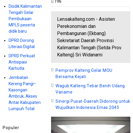
196
Disdik Kalimantan
Tengah Gelar
Lensakalteng.com - Asisten
Pembukaan
MPLS peserta
Perekonomian dan
didik baru
Pembangunan (Ekbang)
Sekretariat Daerah Provinsi
DPRD Dorong
Literasi Digital
Kalimantan Tengah (Setda Prov.
Kalteng) Sri Widanarni
DPRD Perkuat
Antisipasi
Karhutla
Pemprov Kalteng Gelar MOU
Bersama Kejati
Jembatan
Kereng Pangi–
Wagub Kalteng Tebar Benih Udang
Kasongan
Vaname
Ambruk, Akses
Sinergi Pusat-Daerah Didorong untuk
Antar Kabupaten
HEADLINE
Wujudkan Indonesia Emas 2045
Lumpuh Total
Dipuji
Demonstr
an, LSR
Populer