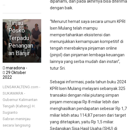
dipahami, dan pada akhirnya bisa diterima
...
dengan baik.
HEADLINE
Gubernur
“Menurut hemat saya secara umum KPRI
Tinjau
Isen Mulang telah mampu
Posko
mempertahankan eksistensi dan
Terpadu
menunjukkan kemampuan kompetitif di
Penangan
tengah merebaknya pinjaman online
an Banjir
(pinjol) dan pinjaman lembaga keuangan
lainnya yang serba mudah dan instan“,
maradona -
tutur Sri.
29 Oktober
2022
Sebagai informasi, pada tahun buku 2024
LENSAKALTENG.com -
KPRI Isen Mulang melayani sebanyak 325
SUKAMARA -
transaksi dengan nilai piutang simpan
Gubernur Kalimantan
pinjam mencapai Rp 8 miliar lebih dan
Tengah (Kalteng) H.
menghasilkan pendapatan sebesar Rp 1,7
Sugianto
miliar lebih atau 114,87 persen dari target
Sabran meninjau
yang ditetapkan, yaitu Rp 1,5 miliar.
secara langsung
Sedangkan Sisa Hasil Usaha (SHU) di
PALANGKA