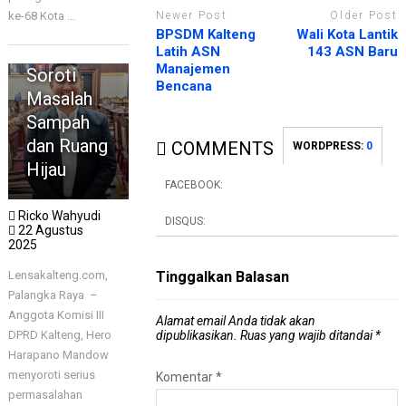
TENGAH
Newer Post
Older Post
ke-68 Kota ...
DPRD
BPSDM Kalteng
Wali Kota Lantik
Kalteng
Latih ASN
143 ASN Baru
Manajemen
Soroti
Bencana
Masalah
Sampah
dan Ruang
COMMENTS
WORDPRESS:
0
Hijau
FACEBOOK:
Ricko Wahyudi
DISQUS:
22 Agustus
2025
Tinggalkan Balasan
Lensakalteng.com,
Palangka Raya –
Anggota Komisi III
Alamat email Anda tidak akan
dipublikasikan.
Ruas yang wajib ditandai
*
DPRD Kalteng, Hero
Harapano Mandow
menyoroti serius
Komentar
*
permasalahan