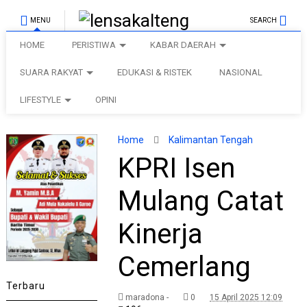
MENU
SEARCH
HOME
PERISTIWA
KABAR DAERAH
SUARA RAKYAT
EDUKASI & RISTEK
NASIONAL
LIFESTYLE
OPINI
Home
Kalimantan Tengah
KPRI Isen
Mulang Catat
Kinerja
Cemerlang
Terbaru
maradona -
0
15 April 2025 12:09