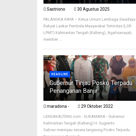
Sastriono
30 Agustus 2025
PALANGKA RAYA – Ketua Umum Lembaga Swadaya
Rakyat Laskar Pembela Masyarakat Tertindas (LSR
LPMT) Kalimantan Tengah (Kalteng), Agatisansyah,
member ...
HEADLINE
Gubernur Tinjau Posko Terpadu
Penanganan Banjir
maradona -
29 Oktober 2022
LENSAKALTENG.com - SUKAMARA - Gubernur
Kalimantan Tengah (Kalteng) H. Sugianto
Sabran meninjau secara langsung Posko Terpadu