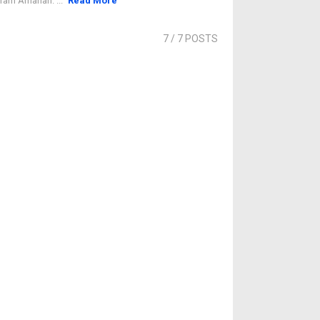
ram Amanah. ...
Read More
7
/ 7 POSTS