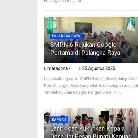
Penanganan Banjir di ...
PALANGKA RAYA
SMPN 6 Rujukan Google
Pertama di Palangka Raya
maradona -
25 Agustus 2025
Lensakalteng.com - SMPN 6 menjadi sekolah pertam
Kota Palangka Raya yang telah lulus tahapan menjad
sekolah rujukan Google. Pengumuman ini ...
KAPUAS
Lantik dan Kukuhkan Kepala
Desa, Ini Pesan Bupati Kapuas