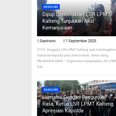
HEADLINE
Dipuji Demonstran, LSR LPMT
Kalteng Tunjukkan Aksi
Kemanusiaan
Sastriono
1 September 2025
FOTO: Anggota LSR LPMT Kalteng saat membagikan
makanan kepada para demonstran, Senin siang.
PALANGKA RAYA – Organisasi masyarakat LSR LPM
Kalt ...
HEADLINE
Humanis Dengan Pengunjuk
Rasa, Ketua LSR LPMT Kalteng
Apresiasi Kapolda