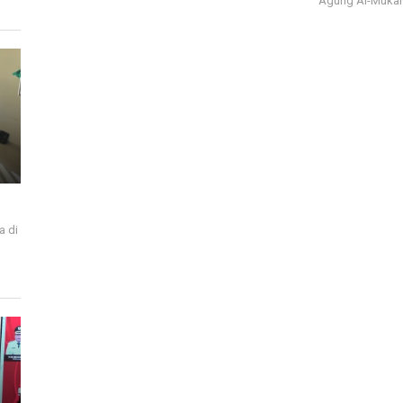
Agung Al-Mukar
a di
i