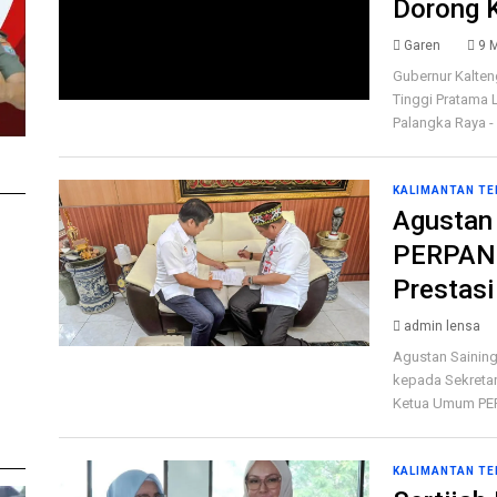
Dorong K
Garen
9 
Gubernur Kalten
Tinggi Pratama 
Palangka Raya - 
KALIMANTAN T
Agustan 
PERPANI
Prestasi
admin lensa
Agustan Saining
kepada Sekretari
Ketua Umum PER
KALIMANTAN T