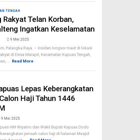
AN TENGAH
 Rakyat Telan Korban,
lteng Ingatkan Keselamatan
9 Mei 2025
m, Palangka Raya – Insiden longsor maut di lokasi
akyat di Desa Marapit, Kecamatan Kapuas Tengah,
s, ...
Read More
Kapuas Lepas Keberangkatan
Calon Haji Tahun 1446
 M
9 Mei 2025
apuas HM Wiyatno dan Wakil Bupati Kapuas Dodo
berangkatan jemaah calon haji di halaman Masjid