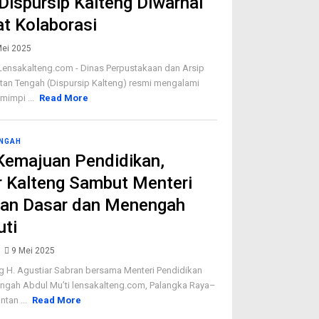
 Dispursip Kalteng Diwarnai
t Kolaborasi
Mei 2025
Lensakalteng.com - Dinas Perpustakaan dan Arsip
ntan Tengah (Dispursip Kalteng) resmi mengalami
mimpi ...
Read More
ENGAH
Kemajuan Pendidikan,
 Kalteng Sambut Menteri
kan Dasar dan Menengah
uti
9 Mei 2025
g H. Agustiar Sabran bersama Menteri Pendidikan
ngah Abdul Mu’ti lensakalteng.com, Palangka Raya–
tan ...
Read More