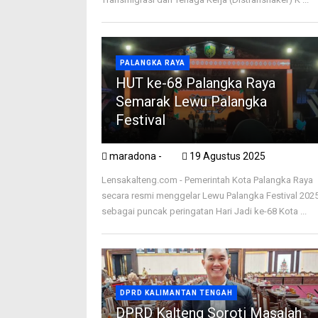
PALANGKA RAYA
HUT ke-68 Palangka Raya
Semarak Lewu Palangka
Festival
maradona -
19 Agustus 2025
Lensakalteng.com - Pemerintah Kota Palangka Raya
secara resmi menggelar Lewu Palangka Festival 202
sebagai puncak peringatan Hari Jadi ke-68 Kota ...
DPRD KALIMANTAN TENGAH
DPRD Kalteng Soroti Masalah