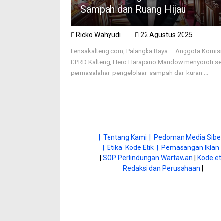
Sampah dan Ruang Hijau
Ricko Wahyudi
22 Agustus 2025
Lensakalteng.com, Palangka Raya –Anggota Komisi 
DPRD Kalteng, Hero Harapano Mandow menyoroti se
permasalahan pengelolaan sampah dan kuran ...
| Tentang Kami |
Pedoman Media Siber
| Etika Kode Etik |
Pemasangan Iklan 
|
SOP Perlindungan Wartawan
|
Kode et
Redaksi dan Perusahaan
|