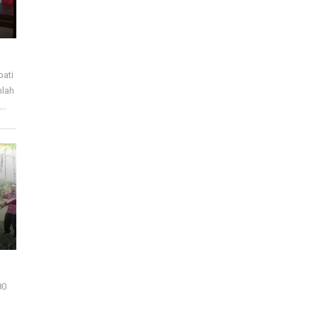
pati
mlah
..
80