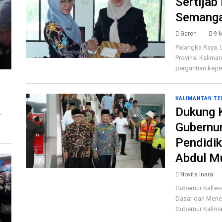
Sertijab
Semanga
Garen
9 
Palangka Raya, 
Provinsi Kalima
pergantian kepe
KALIMANTAN T
Dukung 
T
Gubernur
Pendidi
Abdul M
Novita Inara
Gubernur Kalten
Dasar dan Mene
Gubernur Kaliman