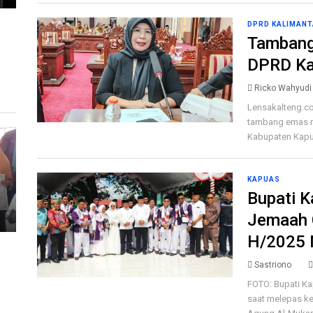
DPRD KALIMANT
Tambang
DPRD Ka
Ricko Wahyudi
Lensakalteng.co
tambang emas r
Kabupaten Kapua
KAPUAS
Bupati 
Jemaah 
H/2025
Sastriono
FOTO: Bupati K
saat melepas ke