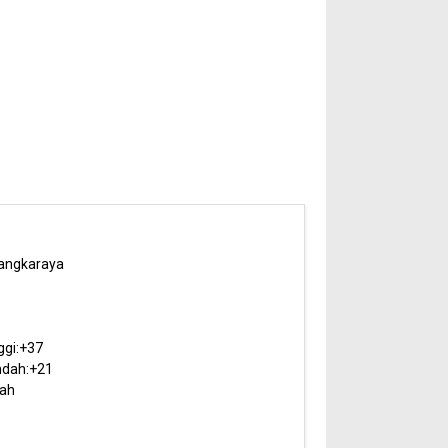
angkaraya
5
ggi:
+
37
dah:
+
21
ah