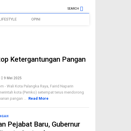
SEARCH
LIFESTYLE
OPINI
Stop Ketergantungan Pangan
9 Mei 2025
m - Wali Kota Palangka Raya, Fairid Naparin
erintah kota (Pemko) setempat terus mendorong
anan pangan ...
Read More
ENGAH
an Pejabat Baru, Gubernur