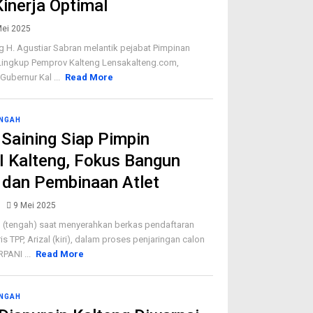
inerja Optimal
Mei 2025
g H. Agustiar Sabran melantik pejabat Pimpinan
Lingkup Pemprov Kalteng Lensakalteng.com,
Gubernur Kal ...
Read More
ENGAH
Saining Siap Pimpin
 Kalteng, Fokus Bangun
 dan Pembinaan Atlet
9 Mei 2025
 (tengah) saat menyerahkan berkas pendaftaran
s TPP, Arizal (kiri), dalam proses penjaringan calon
PANI ...
Read More
ENGAH