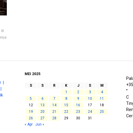
III
rius
MEI 2025
Pal
 |
+
3
S
S
R
K
J
S
M
|
°
1
2
3
4
ik
C
5
6
7
8
9
10
11
Tin
12
13
14
15
16
17
18
Ren
19
20
21
22
23
24
25
Cer
26
27
28
29
30
31
« Apr
Jun »