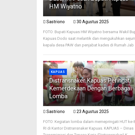
HM Wiyatno
Sastriono
30 Agustus 2025
FOTO: Bupati Kapuas HM Wiyatno bersama Wakil Bu
Kapuas Dodo saat melantik dan mengukuhkan seju
kepala desa PAW dan penjabat kades di Rumah Jab .
KAPUAS
Distransnaker Kapuas Peringati
Kemerdekaan Dengan Berbagai
Lomba
Sastriono
23 Agustus 2025
FOTO: Kegiatan lomba dalam memepringati HUT ke-
RI di Kantor Distransnaker Kapuas. KAPUAS – Dinas
Transmigrasi dan Tenaga Kerja (Distransnaker) K ...