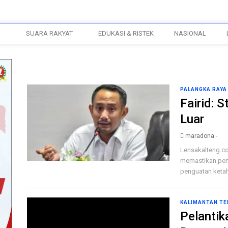
H
SUARA RAKYAT
EDUKASI & RISTEK
NASIONAL
PALANGKA RAYA
Fairid: 
Luar
maradona -
Lensakalteng.co
memastikan pem
penguatan ketah
KALIMANTAN T
Pelantik