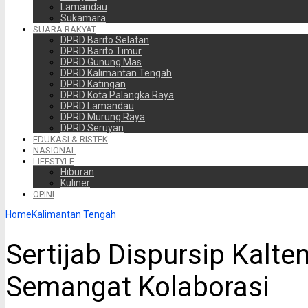
Lamandau
Sukamara
SUARA RAKYAT
DPRD Barito Selatan
DPRD Barito Timur
DPRD Gunung Mas
DPRD Kalimantan Tengah
DPRD Katingan
DPRD Kota Palangka Raya
DPRD Lamandau
DPRD Murung Raya
DPRD Seruyan
EDUKASI & RISTEK
NASIONAL
LIFESTYLE
Hiburan
Kuliner
OPINI
Home
Kalimantan Tengah
Sertijab Dispursip Kalte
Semangat Kolaborasi