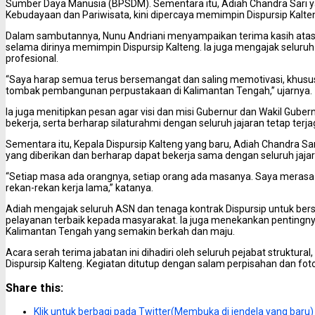
Sumber Daya Manusia (BPSDM). Sementara itu, Adiah Chandra Sari 
Kebudayaan dan Pariwisata, kini dipercaya memimpin Dispursip Kalte
Dalam sambutannya, Nunu Andriani menyampaikan terima kasih atas 
selama dirinya memimpin Dispursip Kalteng. Ia juga mengajak seluruh 
profesional.
“Saya harap semua terus bersemangat dan saling memotivasi, khusu
tombak pembangunan perpustakaan di Kalimantan Tengah,” ujarnya.
Ia juga menitipkan pesan agar visi dan misi Gubernur dan Wakil Gub
bekerja, serta berharap silaturahmi dengan seluruh jajaran tetap terja
Sementara itu, Kepala Dispursip Kalteng yang baru, Adiah Chandra S
yang diberikan dan berharap dapat bekerja sama dengan seluruh jajar
“Setiap masa ada orangnya, setiap orang ada masanya. Saya merasa 
rekan-rekan kerja lama,” katanya.
Adiah mengajak seluruh ASN dan tenaga kontrak Dispursip untuk bers
pelayanan terbaik kepada masyarakat. Ia juga menekankan penti
Kalimantan Tengah yang semakin berkah dan maju.
Acara serah terima jabatan ini dihadiri oleh seluruh pejabat struktura
Dispursip Kalteng. Kegiatan ditutup dengan salam perpisahan dan f
Share this:
Klik untuk berbagi pada Twitter(Membuka di jendela yang baru)