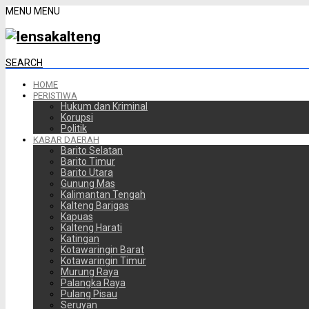
MENU
MENU
SEARCH
HOME
PERISTIWA
Hukum dan Kriminal
Korupsi
Politik
KABAR DAERAH
Barito Selatan
Barito Timur
Barito Utara
Gunung Mas
Kalimantan Tengah
Kalteng Barigas
Kapuas
Kalteng Harati
Katingan
Kotawaringin Barat
Kotawaringin Timur
Murung Raya
Palangka Raya
Pulang Pisau
Seruyan