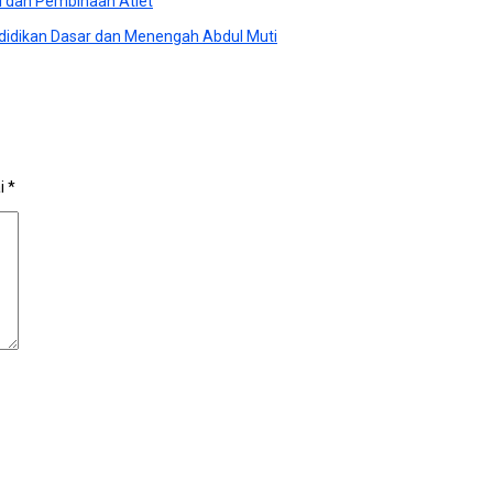
i dan Pembinaan Atlet
didikan Dasar dan Menengah Abdul Muti
ai
*