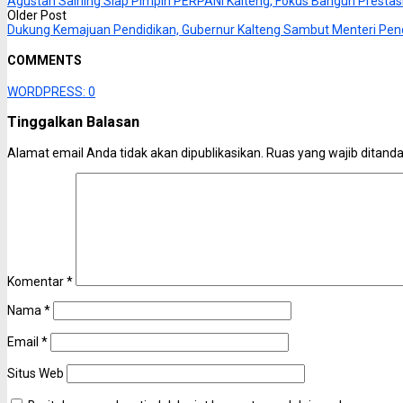
Agustan Saining Siap Pimpin PERPANI Kalteng, Fokus Bangun Prestas
Older Post
Dukung Kemajuan Pendidikan, Gubernur Kalteng Sambut Menteri Pen
COMMENTS
WORDPRESS:
0
Tinggalkan Balasan
Alamat email Anda tidak akan dipublikasikan.
Ruas yang wajib ditand
Komentar
*
Nama
*
Email
*
Situs Web