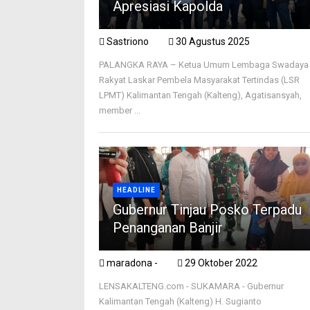
Apresiasi Kapolda
Sastriono
30 Agustus 2025
PALANGKA RAYA – Ketua Umum Lembaga Swadaya
Rakyat Laskar Pembela Masyarakat Tertindas (LSR
LPMT) Kalimantan Tengah (Kalteng), Agatisansyah,
member ...
HEADLINE
Gubernur Tinjau Posko Terpadu
Penanganan Banjir
maradona -
29 Oktober 2022
LENSAKALTENG.com - SUKAMARA - Gubernur
Kalimantan Tengah (Kalteng) H. Sugianto