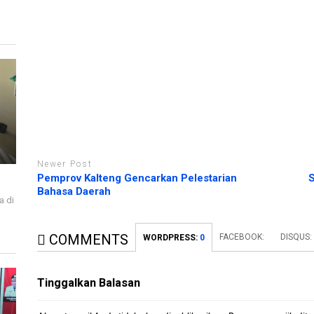
b
n
a
g
r
b
u
a
)
r
u
)
Newer Post
Pemprov Kalteng Gencarkan Pelestarian
S
Bahasa Daerah
a di
i
COMMENTS
FACEBOOK:
DISQUS:
WORDPRESS:
0
Tinggalkan Balasan