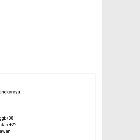
angkaraya
6
ggi:
+
38
dah:
+
22
rawan