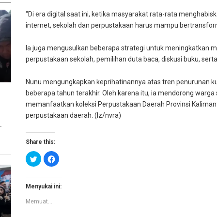
“Di era digital saat ini, ketika masyarakat rata-rata menghabi
internet, sekolah dan perpustakaan harus mampu bertransformas
Ia juga mengusulkan beberapa strategi untuk meningkatkan mi
perpustakaan sekolah, pemilihan duta baca, diskusi buku, serta
Nunu mengungkapkan keprihatinannya atas tren penurunan k
beberapa tahun terakhir. Oleh karena itu, ia mendorong warga
memanfaatkan koleksi Perpustakaan Daerah Provinsi Kaliman
perpustakaan daerah. (lz/nvra)
T
Share this:
K
K
l
l
i
i
k
k
u
u
n
n
Menyukai ini:
t
t
u
u
Memuat...
k
k
b
m
e
e