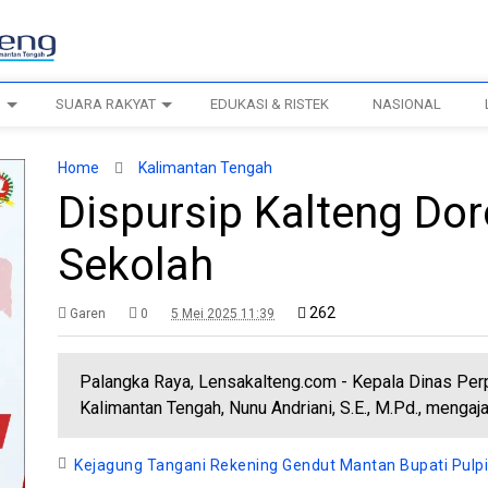
H
SUARA RAKYAT
EDUKASI & RISTEK
NASIONAL
Home
Kalimantan Tengah
Dispursip Kalteng Dor
Sekolah
262
Garen
0
5 Mei 2025 11:39
Palangka Raya, Lensakalteng.com - Kepala Dinas Perp
Kalimantan Tengah, Nunu Andriani, S.E., M.Pd., mengaj
Kejagung Tangani Rekening Gendut Mantan Bupati Pulp