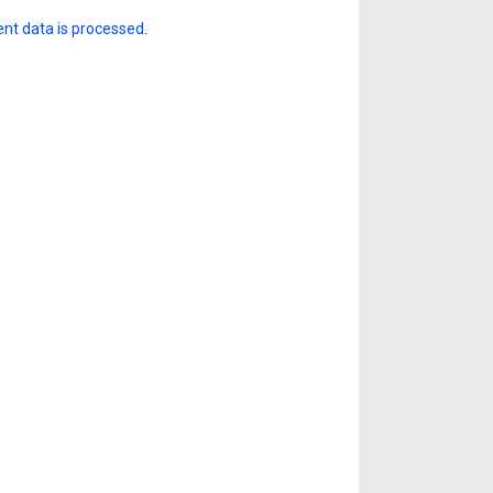
nt data is processed
.