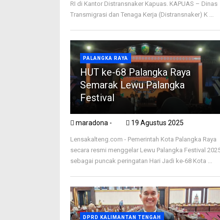
RI di Kantor Distransnaker Kapuas. KAPUAS – Dinas
Transmigrasi dan Tenaga Kerja (Distransnaker) K ...
PALANGKA RAYA
HUT ke-68 Palangka Raya
Semarak Lewu Palangka
Festival
maradona -
19 Agustus 2025
Lensakalteng.com - Pemerintah Kota Palangka Raya
secara resmi menggelar Lewu Palangka Festival 202
sebagai puncak peringatan Hari Jadi ke-68 Kota ...
DPRD KALIMANTAN TENGAH