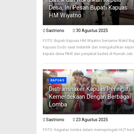
Desa, Ini Pesan Bupati Kapuas
HM Wiyatno
Sastriono
30 Agustus 2025
FOTO: Bupati Kapuas HM Wiyatno bersama Wakil Bu
Kapuas Dodo saat melantik dan mengukuhkan seju
kepala desa PAW dan penjabat kades di Rumah Jab .
KAPUAS
Distransnaker Kapuas Peringati
Kemerdekaan Dengan Berbagai
Lomba
Sastriono
23 Agustus 2025
FOTO: Kegiatan lomba dalam memepringati HUT ke-