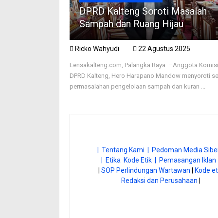
DPRD Kalteng Soroti Masalah
Sampah dan Ruang Hijau
Ricko Wahyudi
22 Agustus 2025
Lensakalteng.com, Palangka Raya –Anggota Komisi 
DPRD Kalteng, Hero Harapano Mandow menyoroti se
permasalahan pengelolaan sampah dan kuran ...
| Tentang Kami |
Pedoman Media Siber
| Etika Kode Etik |
Pemasangan Iklan 
|
SOP Perlindungan Wartawan
|
Kode et
Redaksi dan Perusahaan
|