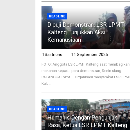
HEADLINE
Dipuji Demonstran, LSR LPMT
Kalteng Tunjukkan Aksi
Kemanusiaan
Sastriono
1 September 2025
FOTO: Anggota LSR LPMT Kalteng saat membagikan
makanan kepada para demonstran, Senin siang.
PALANGKA RAYA – Organisasi masyarakat LSR LPM
Kalt ...
HEADLINE
Humanis Dengan Pengunjuk
Rasa, Ketua LSR LPMT Kalteng