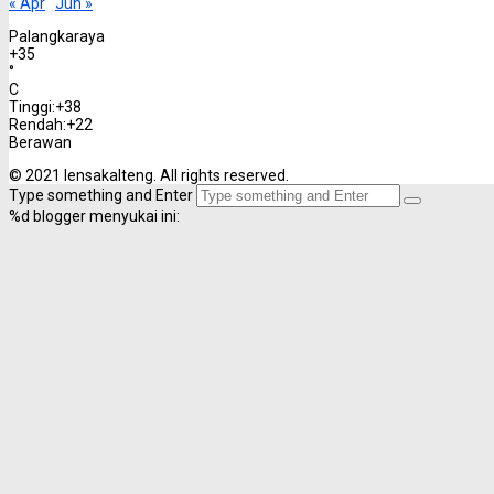
« Apr
Jun »
Palangkaraya
+
35
°
C
Tinggi:
+
38
Rendah:
+
22
Berawan
© 2021 lensakalteng. All rights reserved.
Type something and Enter
%d
blogger menyukai ini: