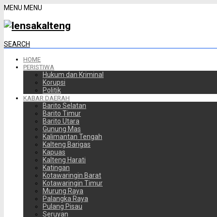
MENU
MENU
SEARCH
HOME
PERISTIWA
Hukum dan Kriminal
Korupsi
Politik
KABAR DAERAH
Barito Selatan
Barito Timur
Barito Utara
Gunung Mas
Kalimantan Tengah
Kalteng Barigas
Kapuas
Kalteng Harati
Katingan
Kotawaringin Barat
Kotawaringin Timur
Murung Raya
Palangka Raya
Pulang Pisau
Seruyan