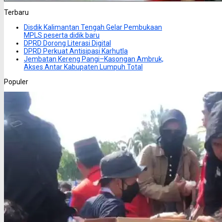
Terbaru
Disdik Kalimantan Tengah Gelar Pembukaan
MPLS peserta didik baru
DPRD Dorong Literasi Digital
DPRD Perkuat Antisipasi Karhutla
Jembatan Kereng Pangi–Kasongan Ambruk,
Akses Antar Kabupaten Lumpuh Total
Populer