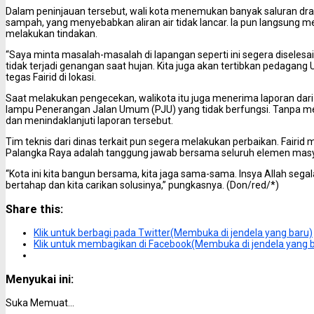
Dalam peninjauan tersebut, wali kota menemukan banyak saluran dr
sampah, yang menyebabkan aliran air tidak lancar. Ia pun langsung m
melakukan tindakan.
“Saya minta masalah-masalah di lapangan seperti ini segera diselesa
tidak terjadi genangan saat hujan. Kita juga akan tertibkan pedagan
tegas Fairid di lokasi.
Saat melakukan pengecekan, walikota itu juga menerima laporan dar
lampu Penerangan Jalan Umum (PJU) yang tidak berfungsi. Tanpa me
dan menindaklanjuti laporan tersebut.
Tim teknis dari dinas terkait pun segera melakukan perbaikan. Fai
Palangka Raya adalah tanggung jawab bersama seluruh elemen masy
“Kota ini kita bangun bersama, kita jaga sama-sama. Insya Allah sega
bertahap dan kita carikan solusinya,” pungkasnya. (Don/red/*)
Share this:
Klik untuk berbagi pada Twitter(Membuka di jendela yang baru)
Klik untuk membagikan di Facebook(Membuka di jendela yang 
Menyukai ini:
Suka
Memuat...