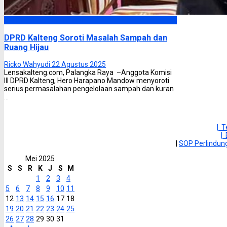
DPRD Kalimantan Tengah
DPRD Kalteng Soroti Masalah Sampah dan
Ruang Hijau
Ricko Wahyudi
22 Agustus 2025
Lensakalteng.com, Palangka Raya –Anggota Komisi
III DPRD Kalteng, Hero Harapano Mandow menyoroti
serius permasalahan pengelolaan sampah dan kuran
...
| 
|
|
SOP Perlindu
Mei 2025
S
S
R
K
J
S
M
1
2
3
4
5
6
7
8
9
10
11
12
13
14
15
16
17
18
19
20
21
22
23
24
25
26
27
28
29
30
31