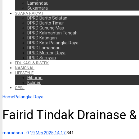
Lamandau
Sukamara
SUARA RAKYAT
DPRD Barito Selatan
DPRD Barito Timur
DPRD Gunung Mas
DPRD Kalimantan Tengah
DPRD Katingan
DPRD Kota Palangka Raya
DPRD Lamandau
DPRD Murung Raya
DPRD Seruyan
EDUKASI & RISTEK
NASIONAL
LIFESTYLE
Hiburan
Kuliner
OPINI
Home
Palangka Raya
Fairid Tindak Drainase 
maradona -
0
19 Mei 2025 14:17
341