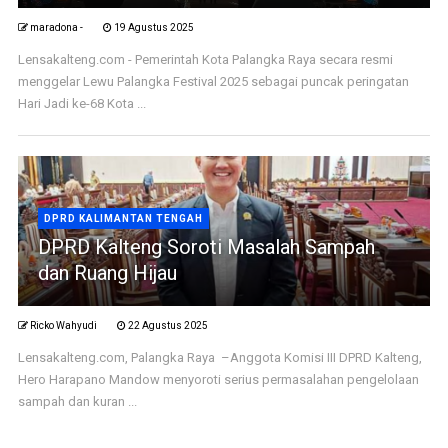
maradona -
19 Agustus 2025
Lensakalteng.com - Pemerintah Kota Palangka Raya secara resmi
menggelar Lewu Palangka Festival 2025 sebagai puncak peringatan
Hari Jadi ke-68 Kota ...
DPRD KALIMANTAN TENGAH
DPRD Kalteng Soroti Masalah Sampah
dan Ruang Hijau
Ricko Wahyudi
22 Agustus 2025
Lensakalteng.com, Palangka Raya –Anggota Komisi III DPRD Kalteng,
Hero Harapano Mandow menyoroti serius permasalahan pengelolaan
sampah dan kuran ...