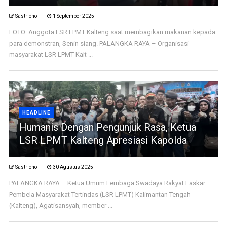
Sastriono
1 September 2025
FOTO: Anggota LSR LPMT Kalteng saat membagikan makanan kepada
para demonstran, Senin siang. PALANGKA RAYA – Organisasi
masyarakat LSR LPMT Kalt ...
HEADLINE
Humanis Dengan Pengunjuk Rasa, Ketua
LSR LPMT Kalteng Apresiasi Kapolda
Sastriono
30 Agustus 2025
PALANGKA RAYA – Ketua Umum Lembaga Swadaya Rakyat Laskar
Pembela Masyarakat Tertindas (LSR LPMT) Kalimantan Tengah
(Kalteng), Agatisansyah, member ...