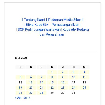
| Tentang Kami |
Pedoman Media Siber |
| Etika Kode Etik |
Pemasangan Iklan |
|
SOP Perlindungan Wartawan
|
Kode etik Redaksi
dan Perusahaan
|
MEI 2025
S
S
R
K
J
S
M
1
2
3
4
5
6
7
8
9
10
11
12
13
14
15
16
17
18
19
20
21
22
23
24
25
26
27
28
29
30
31
« Apr
Jun »