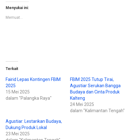
k
k
u
u
n
n
Menyukai ini:
t
t
u
u
Memuat...
k
k
b
m
e
e
r
m
b
b
a
a
g
g
i
i
p
k
a
a
d
n
a
d
T
i
w
F
Terkait
i
a
t
c
t
e
Fairid Lepas Kontingen FBIM
FBIM 2025 Tutup Tirai,
e
b
2025
Agustiar Serukan Bangga
r
o
(
o
15 Mei 2025
Budaya dan Cinta Produk
M
k
e
(
dalam "Palangka Raya"
Kalteng
m
M
24 Mei 2025
b
e
u
m
dalam "Kalimantan Tengah"
k
b
a
u
d
k
Agustiar: Lestarikan Budaya,
i
a
Dukung Produk Lokal
j
d
e
i
23 Mei 2025
n
j
d
e
dalam "Kalimantan Tengah"