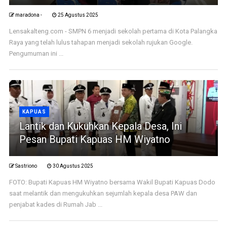
maradona -
25 Agustus 2025
Lensakalteng.com - SMPN 6 menjadi sekolah pertama di Kota Palangka
Raya yang telah lulus tahapan menjadi sekolah rujukan Google.
Pengumuman ini ...
KAPUAS
Lantik dan Kukuhkan Kepala Desa, Ini
Pesan Bupati Kapuas HM Wiyatno
Sastriono
30 Agustus 2025
FOTO: Bupati Kapuas HM Wiyatno bersama Wakil Bupati Kapuas Dodo
saat melantik dan mengukuhkan sejumlah kepala desa PAW dan
penjabat kades di Rumah Jab ...