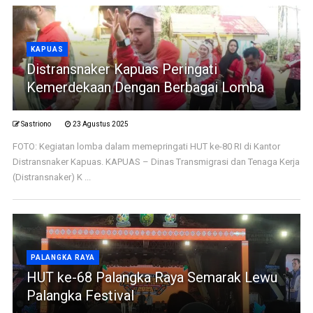
KAPUAS
Distransnaker Kapuas Peringati
Kemerdekaan Dengan Berbagai Lomba
Sastriono
23 Agustus 2025
FOTO: Kegiatan lomba dalam memepringati HUT ke-80 RI di Kantor
Distransnaker Kapuas. KAPUAS – Dinas Transmigrasi dan Tenaga Kerja
(Distransnaker) K ...
PALANGKA RAYA
HUT ke-68 Palangka Raya Semarak Lewu
Palangka Festival