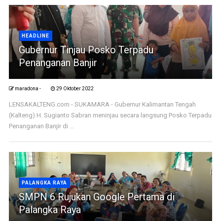
HEADLINE
Gubernur Tinjau Posko Terpadu
Penanganan Banjir
maradona -
29 Oktober 2022
LENSAKALTENG.com - SUKAMARA - Gubernur Kalimantan Tengah
(Kalteng) H. Sugianto Sabran meninjau secara langsung Posko Terpadu
Penanganan Banjir di ...
PALANGKA RAYA
SMPN 6 Rujukan Google Pertama di
Palangka Raya