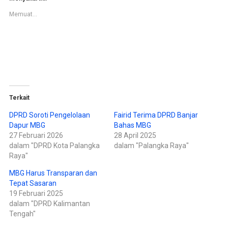
t
t
u
u
Memuat...
k
k
b
m
e
e
r
m
b
b
a
a
g
g
i
i
p
k
a
a
d
n
a
d
T
i
w
F
Terkait
i
a
t
c
t
e
DPRD Soroti Pengelolaan
Fairid Terima DPRD Banjar
e
b
Dapur MBG
Bahas MBG
r
o
(
o
27 Februari 2026
28 April 2025
M
k
e
(
dalam "DPRD Kota Palangka
dalam "Palangka Raya"
m
M
Raya"
b
e
u
m
k
b
MBG Harus Transparan dan
a
u
d
k
Tepat Sasaran
i
a
19 Februari 2025
j
d
e
i
dalam "DPRD Kalimantan
n
j
d
e
Tengah"
e
n
l
d