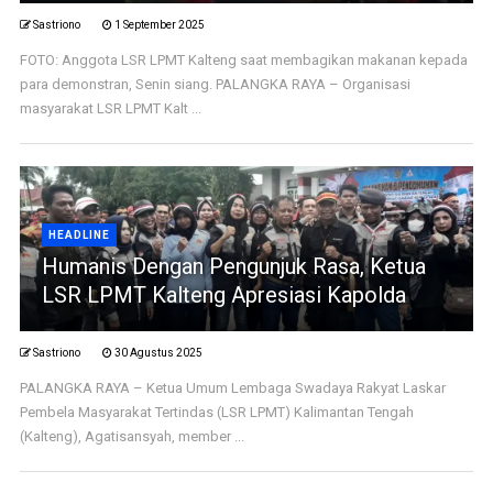
Sastriono
1 September 2025
FOTO: Anggota LSR LPMT Kalteng saat membagikan makanan kepada
para demonstran, Senin siang. PALANGKA RAYA – Organisasi
masyarakat LSR LPMT Kalt ...
HEADLINE
Humanis Dengan Pengunjuk Rasa, Ketua
LSR LPMT Kalteng Apresiasi Kapolda
Sastriono
30 Agustus 2025
PALANGKA RAYA – Ketua Umum Lembaga Swadaya Rakyat Laskar
Pembela Masyarakat Tertindas (LSR LPMT) Kalimantan Tengah
(Kalteng), Agatisansyah, member ...