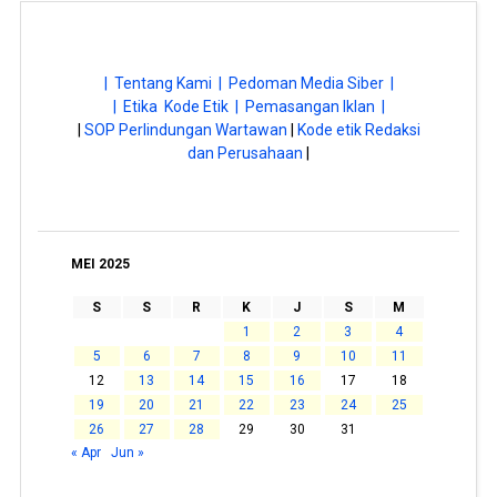
| Tentang Kami |
Pedoman Media Siber |
| Etika Kode Etik |
Pemasangan Iklan |
|
SOP Perlindungan Wartawan
|
Kode etik Redaksi
dan Perusahaan
|
MEI 2025
S
S
R
K
J
S
M
1
2
3
4
5
6
7
8
9
10
11
12
13
14
15
16
17
18
19
20
21
22
23
24
25
26
27
28
29
30
31
« Apr
Jun »