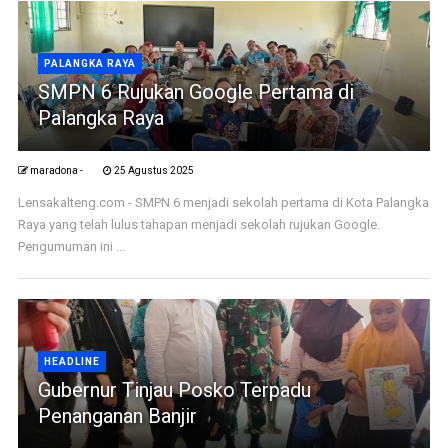
PALANGKA RAYA
SMPN 6 Rujukan Google Pertama di
Palangka Raya
maradona -
25 Agustus 2025
Lensakalteng.com - SMPN 6 menjadi sekolah pertama di Kota Palangka
Raya yang telah lulus tahapan menjadi sekolah rujukan Google.
Pengumuman ini ...
HEADLINE
Gubernur Tinjau Posko Terpadu
Penanganan Banjir