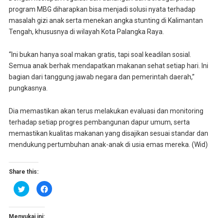
program MBG diharapkan bisa menjadi solusi nyata terhadap
masalah gizi anak serta menekan angka stunting di Kalimantan
Tengah, khususnya di wilayah Kota Palangka Raya.
“Ini bukan hanya soal makan gratis, tapi soal keadilan sosial.
Semua anak berhak mendapatkan makanan sehat setiap hari. Ini
bagian dari tanggung jawab negara dan pemerintah daerah,”
pungkasnya.
Dia memastikan akan terus melakukan evaluasi dan monitoring
terhadap setiap progres pembangunan dapur umum, serta
memastikan kualitas makanan yang disajikan sesuai standar dan
mendukung pertumbuhan anak-anak di usia emas mereka. (Wid)
Share this:
K
K
l
l
i
i
k
k
u
u
n
n
Menyukai ini: