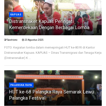
KAPUAS
Distransnaker Kapuas Peringati
Kemerdekaan Dengan Berbagai Lomba
Sastriono
23 Agustus 2025
FOTO: Kegiatan lomba dalam memepringati HUT ke-80 RI di Kantor
Distransnaker Kapuas. KAPUAS – Dinas Transmigrasi dan Tenaga Kerja
(Distransnaker) K ...
PALANGKA RAYA
HUT ke-68 Palangka Raya Semarak Lewu
Palangka Festival