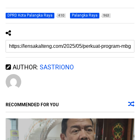
a
e
y
l
a
a
n
y
DPRD Kota Palangka Raya
Palangka Raya
g
a
410
963
b
n
a
g
r
b
u
a
)
r
u
)
AUTHOR:
SASTRIONO
RECOMMENDED FOR YOU