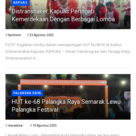
KAPUAS
Distransnaker Kapuas Peringati
Kemerdekaan Dengan Berbagai Lomba
Sastriono
23 Agustus 2025
FOTO: Kegiatan lomba dalam memepringati HUT ke-80 RI di Kantor
Distransnaker Kapuas. KAPUAS – Dinas Transmigrasi dan Tenaga Kerja
(Distransnaker) K ...
PALANGKA RAYA
HUT ke-68 Palangka Raya Semarak Lewu
Palangka Festival
maradona -
19 Agustus 2025
Lensakalteng.com - Pemerintah Kota Palangka Raya secara resmi