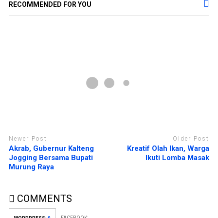
e
i
RECOMMENDED FOR YOU
n
j
d
e
e
n
l
d
a
e
y
l
a
a
n
y
g
a
b
n
a
g
r
b
u
a
)
r
u
)
Newer Post
Older Post
Akrab, Gubernur Kalteng
Kreatif Olah Ikan, Warga
Jogging Bersama Bupati
Ikuti Lomba Masak
Murung Raya
COMMENTS
FACEBOOK: