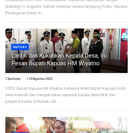
(Kalteng) H. Sugianto Sabran meninjau secara langsung Posko Terpadu
Penanganan Banjir di ...
KAPUAS
Lantik dan Kukuhkan Kepala Desa, Ini
Pesan Bupati Kapuas HM Wiyatno
Sastriono
30 Agustus 2025
FOTO: Bupati Kapuas HM Wiyatno bersama Wakil Bupati Kapuas Dodo
saat melantik dan mengukuhkan sejumlah kepala desa PAW dan
penjabat kades di Rumah Jab ...