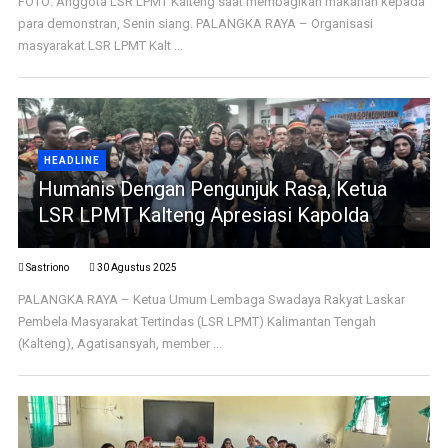
FOTO: Anggota LSR LPMT Kalteng saat membagikan makanan kepada
para demonstran, Senin siang. PALANGKA RAYA – Organisasi
masyarakat LSR LPMT Kalt ...
HEADLINE
Humanis Dengan Pengunjuk Rasa, Ketua
LSR LPMT Kalteng Apresiasi Kapolda
Sastriono
30 Agustus 2025
PALANGKA RAYA – Ketua Umum Lembaga Swadaya Rakyat Laskar
Pembela Masyarakat Tertindas (LSR LPMT) Kalimantan Tengah
(Kalteng), Agatisansyah, member ...