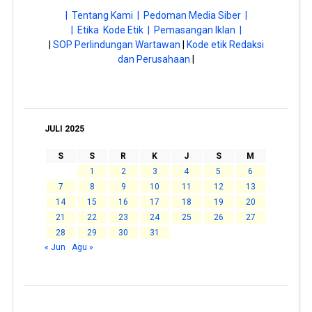
| Tentang Kami |
Pedoman Media Siber |
| Etika Kode Etik |
Pemasangan Iklan |
|
SOP Perlindungan Wartawan
|
Kode etik Redaksi
dan Perusahaan
|
JULI 2025
S
S
R
K
J
S
M
1
2
3
4
5
6
7
8
9
10
11
12
13
14
15
16
17
18
19
20
21
22
23
24
25
26
27
28
29
30
31
« Jun
Agu »