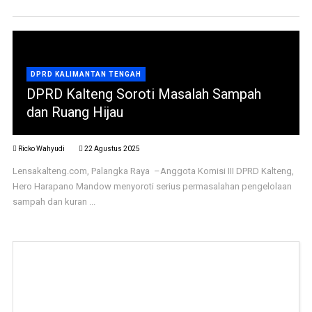
DPRD KALIMANTAN TENGAH
DPRD Kalteng Soroti Masalah Sampah
dan Ruang Hijau
Ricko Wahyudi
22 Agustus 2025
Lensakalteng.com, Palangka Raya –Anggota Komisi III DPRD Kalteng,
Hero Harapano Mandow menyoroti serius permasalahan pengelolaan
sampah dan kuran ...