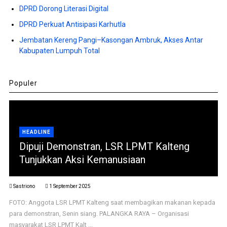
DPRD Dorong Literasi Digital
DPRD Perkuat Antisipasi Karhutla
Jembatan Kereng Pangi–Kasongan Ambruk, Akses Antar
Kabupaten Lumpuh Total
Populer
HEADLINE
Dipuji Demonstran, LSR LPMT Kalteng
Tunjukkan Aksi Kemanusiaan
Sastriono
1 September 2025
FOTO: Anggota LSR LPMT Kalteng saat membagikan makanan kepada
para demonstran, Senin siang. PALANGKA RAYA – Organisasi
masyarakat LSR LPMT Kalt ...