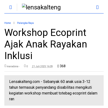
Home
Palangka Raya
Workshop Ecoprint
Ajak Anak Rayakan
Inklusi
368
maradona -
0
21 Juli 2025 16:09
Lensakalteng.com - Sebanyak 60 anak usia 3-12
tahun termasuk penyandang disabilitas mengikuti
kegiatan workshop membuat totebag ecoprint dalam
ran