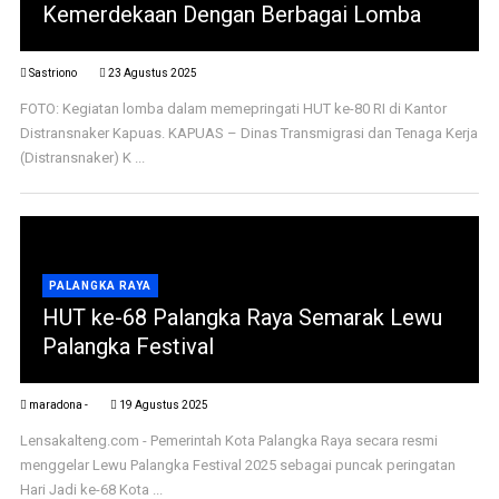
Kemerdekaan Dengan Berbagai Lomba
Sastriono
23 Agustus 2025
FOTO: Kegiatan lomba dalam memepringati HUT ke-80 RI di Kantor
Distransnaker Kapuas. KAPUAS – Dinas Transmigrasi dan Tenaga Kerja
(Distransnaker) K ...
PALANGKA RAYA
HUT ke-68 Palangka Raya Semarak Lewu
Palangka Festival
maradona -
19 Agustus 2025
Lensakalteng.com - Pemerintah Kota Palangka Raya secara resmi
menggelar Lewu Palangka Festival 2025 sebagai puncak peringatan
Hari Jadi ke-68 Kota ...