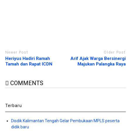
g
a
b
n
a
g
r
b
u
a
)
r
u
)
Newer Post
Older Post
Heriyus Hadiri Ramah
Arif Ajak Warga Bersinergi
Tamah dan Rapat ICDN
Majukan Palangka Raya
COMMENTS
Terbaru
Disdik Kalimantan Tengah Gelar Pembukaan MPLS peserta
didik baru