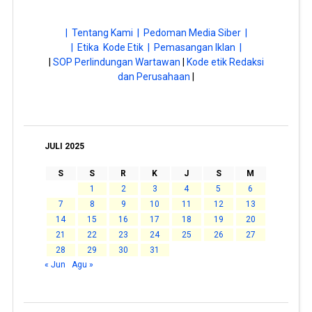
| Tentang Kami |
Pedoman Media Siber |
| Etika Kode Etik |
Pemasangan Iklan |
|
SOP Perlindungan Wartawan
|
Kode etik Redaksi
dan Perusahaan
|
JULI 2025
S
S
R
K
J
S
M
1
2
3
4
5
6
7
8
9
10
11
12
13
14
15
16
17
18
19
20
21
22
23
24
25
26
27
28
29
30
31
« Jun
Agu »