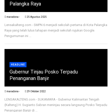
Palangka Raya
maradona -
25 Agustus 2025
Lensakalteng.com - SMPN 6 menjadi sekolah pertama di Kota Palangka
Raya yang telah lulus tahapan menjadi sekolah rujukan Google.
Pengumuman ini ...
HEADLINE
Gubernur Tinjau Posko Terpadu
Penanganan Banjir
maradona -
29 Oktober 2022
LENSAKALTENG.com - SUKAMARA - Gubernur Kalimantan Tengah
(Kalteng) H. Sugianto Sabran meninjau secara langsung Posko Terpadu
Penanganan Banjir di ...