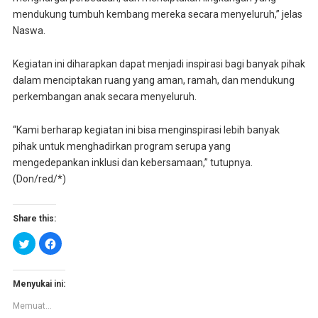
mendukung tumbuh kembang mereka secara menyeluruh,” jelas
Naswa.
Kegiatan ini diharapkan dapat menjadi inspirasi bagi banyak pihak
dalam menciptakan ruang yang aman, ramah, dan mendukung
perkembangan anak secara menyeluruh.
“Kami berharap kegiatan ini bisa menginspirasi lebih banyak
pihak untuk menghadirkan program serupa yang
mengedepankan inklusi dan kebersamaan,” tutupnya.
(Don/red/*)
Share this:
K
K
l
l
i
i
k
k
u
u
n
n
Menyukai ini:
t
t
u
u
Memuat...
k
k
b
m