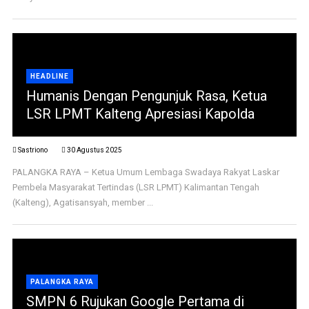
HEADLINE
Humanis Dengan Pengunjuk Rasa, Ketua
LSR LPMT Kalteng Apresiasi Kapolda
Sastriono
30 Agustus 2025
PALANGKA RAYA – Ketua Umum Lembaga Swadaya Rakyat Laskar
Pembela Masyarakat Tertindas (LSR LPMT) Kalimantan Tengah
(Kalteng), Agatisansyah, member ...
PALANGKA RAYA
SMPN 6 Rujukan Google Pertama di