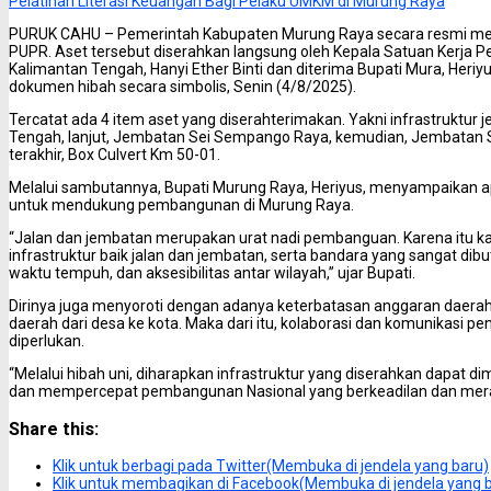
Pelatihan Literasi Keuangan Bagi Pelaku UMKM di Murung Raya
PURUK CAHU – Pemerintah Kabupaten Murung Raya secara resmi men
PUPR. Aset tersebut diserahkan langsung oleh Kepala Satuan Kerja Pel
Kalimantan Tengah, Hanyi Ether Binti dan diterima Bupati Mura, Heriy
dokumen hibah secara simbolis, Senin (4/8/2025).
Tercatat ada 4 item aset yang diserahterimakan. Yakni infrastruktur 
Tengah, lanjut, Jembatan Sei Sempango Raya, kemudian, Jembatan Se
terakhir, Box Culvert Km 50-01.
Melalui sambutannya, Bupati Murung Raya, Heriyus, menyampaikan apr
untuk mendukung pembangunan di Murung Raya.
“Jalan dan jembatan merupakan urat nadi pembanguan. Karena itu k
infrastruktur baik jalan dan jembatan, serta bandara yang sangat dib
waktu tempuh, dan aksesibilitas antar wilayah,” ujar Bupati.
Dirinya juga menyoroti dengan adanya keterbatasan anggaran dae
daerah dari desa ke kota. Maka dari itu, kolaborasi dan komunikasi 
diperlukan.
“Melalui hibah uni, diharapkan infrastruktur yang diserahkan dapat d
dan mempercepat pembangunan Nasional yang berkeadilan dan merat
Share this:
Klik untuk berbagi pada Twitter(Membuka di jendela yang baru)
Klik untuk membagikan di Facebook(Membuka di jendela yang 