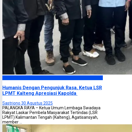
Headline
Humanis Dengan Pengunjuk Rasa, Ketua LSR
LPMT Kalteng Apresiasi Kapolda
Sastriono
30 Agustus 2025
PALANGKA RAYA – Ketua Umum Lembaga Swadaya
Rakyat Laskar Pembela Masyarakat Tertindas (LSR
LPMT) Kalimantan Tengah (Kalteng), Agatisansyah,
member ...