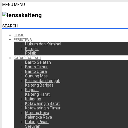
MENU
MENU
SEARCH
HOME
PERISTIWA
Hukum dan Kriminal
Korupsi
Politik
KABAR DAERAH
Barito Selatan
Barito Timur
Barito Utara
Gunung Mas
Kalimantan Tengah
Kalteng Barigas
Kapuas
Kalteng Harati
Katingan
Kotawaringin Barat
Kotawaringin Timur
Murung Raya
Palangka Raya
Pulang Pisau
Seruyan