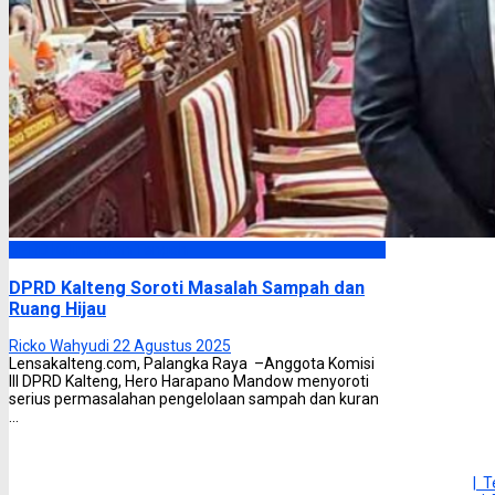
DPRD Kalimantan Tengah
DPRD Kalteng Soroti Masalah Sampah dan
Ruang Hijau
Ricko Wahyudi
22 Agustus 2025
Lensakalteng.com, Palangka Raya –Anggota Komisi
III DPRD Kalteng, Hero Harapano Mandow menyoroti
serius permasalahan pengelolaan sampah dan kuran
...
| 