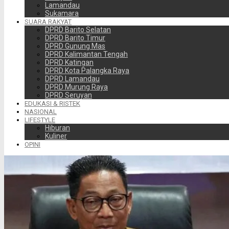
Lamandau
Sukamara
SUARA RAKYAT
DPRD Barito Selatan
DPRD Barito Timur
DPRD Gunung Mas
DPRD Kalimantan Tengah
DPRD Katingan
DPRD Kota Palangka Raya
DPRD Lamandau
DPRD Murung Raya
DPRD Seruyan
EDUKASI & RISTEK
NASIONAL
LIFESTYLE
Hiburan
Kuliner
OPINI