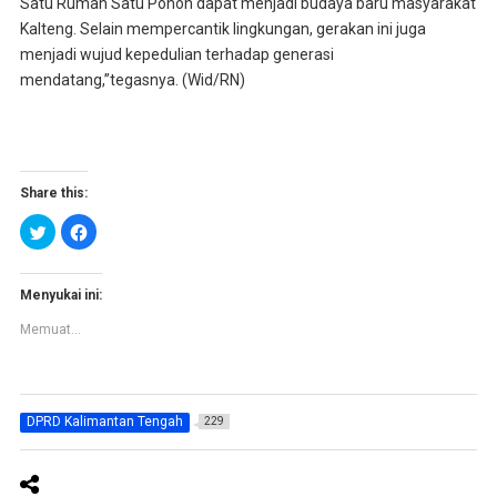
Satu Rumah Satu Pohon dapat menjadi budaya baru masyarakat
Kalteng. Selain mempercantik lingkungan, gerakan ini juga
menjadi wujud kepedulian terhadap generasi
mendatang,”tegasnya. (Wid/RN)
Share this:
K
K
l
l
i
i
k
k
u
u
n
n
Menyukai ini:
t
t
u
u
Memuat...
k
k
b
m
e
e
r
m
b
b
a
a
g
g
DPRD Kalimantan Tengah
229
i
i
p
k
a
a
d
n
a
d
T
i