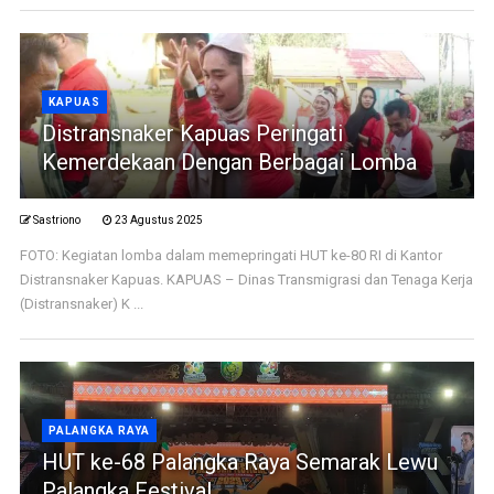
KAPUAS
Distransnaker Kapuas Peringati
Kemerdekaan Dengan Berbagai Lomba
Sastriono
23 Agustus 2025
FOTO: Kegiatan lomba dalam memepringati HUT ke-80 RI di Kantor
Distransnaker Kapuas. KAPUAS – Dinas Transmigrasi dan Tenaga Kerja
(Distransnaker) K ...
PALANGKA RAYA
HUT ke-68 Palangka Raya Semarak Lewu
Palangka Festival