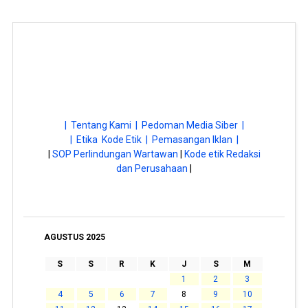
| Tentang Kami |
Pedoman Media Siber |
| Etika Kode Etik |
Pemasangan Iklan |
|
SOP Perlindungan Wartawan
|
Kode etik Redaksi
dan Perusahaan
|
AGUSTUS 2025
S
S
R
K
J
S
M
1
2
3
4
5
6
7
8
9
10
11
12
13
14
15
16
17
18
19
20
21
22
23
24
25
26
27
28
29
30
31
« Jul
Sep »