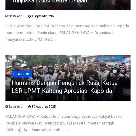
Tunjukkan Aksi Kemanusiaan
Sastriono
1 September 2025
FOTO: Anggota LSR LPMT Kalteng saat membagikan makanan kepada
para demonstran, Senin siang. PALANGKA RAYA – Organisasi
masyarakat LSR LPMT Kalt ...
HEADLINE
Humanis Dengan Pengunjuk Rasa, Ketua
LSR LPMT Kalteng Apresiasi Kapolda
Sastriono
30 Agustus 2025
PALANGKA RAYA – Ketua Umum Lembaga Swadaya Rakyat Laskar
Pembela Masyarakat Tertindas (LSR LPMT) Kalimantan Tengah
(Kalteng), Agatisansyah, member ...