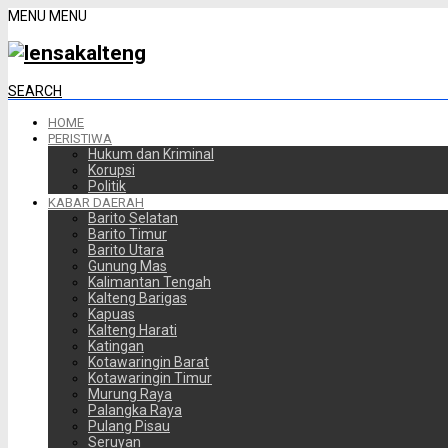
MENU
MENU
SEARCH
HOME
PERISTIWA
Hukum dan Kriminal
Korupsi
Politik
KABAR DAERAH
Barito Selatan
Barito Timur
Barito Utara
Gunung Mas
Kalimantan Tengah
Kalteng Barigas
Kapuas
Kalteng Harati
Katingan
Kotawaringin Barat
Kotawaringin Timur
Murung Raya
Palangka Raya
Pulang Pisau
Seruyan