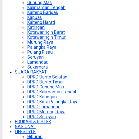
Gunung Mas
Kalimantan Tengah
Kalteng Barigas
Kapuas
Kalteng Harati
Katingan
Kotawaringin Barat
Kotawaringin Timur
Murung Raya
Palangka Raya
Pulang Pisau
Seruyan
Lamandau
Sukamara
SUARA RAKYAT
DPRD Barito Selatan
DPRD Barito Timur
DPRD Gunung Mas
DPRD Kalimantan Tengah
DPRD Katingan
DPRD Kota Palangka Raya
DPRD Lamandau
DPRD Murung Raya
DPRD Seruyan
EDUKASI & RISTEK
NASIONAL
LIFESTYLE
Hiburan