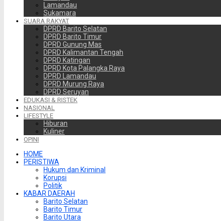
Lamandau
Sukamara
SUARA RAKYAT
DPRD Barito Selatan
DPRD Barito Timur
DPRD Gunung Mas
DPRD Kalimantan Tengah
DPRD Katingan
DPRD Kota Palangka Raya
DPRD Lamandau
DPRD Murung Raya
DPRD Seruyan
EDUKASI & RISTEK
NASIONAL
LIFESTYLE
Hiburan
Kuliner
OPINI
HOME
PERISTIWA
Hukum dan Kriminal
Korupsi
Politik
KABAR DAERAH
Barito Selatan
Barito Timur
Barito Utara