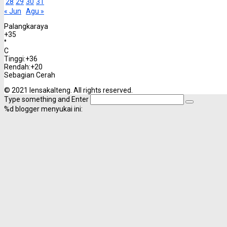
28
29
30
31
« Jun
Agu »
Palangkaraya
+
35
°
C
Tinggi:
+
36
Rendah:
+
20
Sebagian Cerah
© 2021 lensakalteng. All rights reserved.
Type something and Enter
%d
blogger menyukai ini: