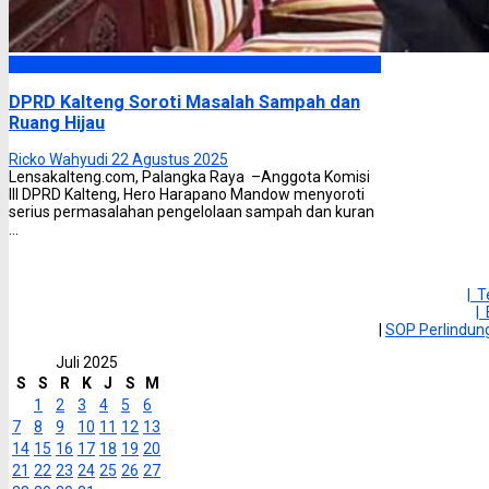
DPRD Kalimantan Tengah
DPRD Kalteng Soroti Masalah Sampah dan
Ruang Hijau
Ricko Wahyudi
22 Agustus 2025
Lensakalteng.com, Palangka Raya –Anggota Komisi
III DPRD Kalteng, Hero Harapano Mandow menyoroti
serius permasalahan pengelolaan sampah dan kuran
...
| 
|
|
SOP Perlindu
Juli 2025
S
S
R
K
J
S
M
1
2
3
4
5
6
7
8
9
10
11
12
13
14
15
16
17
18
19
20
21
22
23
24
25
26
27