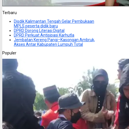
Terbaru
Disdik Kalimantan Tengah Gelar Pembukaan
MPLS peserta didik baru
DPRD Dorong Literasi Digital
DPRD Perkuat Antisipasi Karhutla
Jembatan Kereng Pangi–Kasongan Ambruk,
Akses Antar Kabupaten Lumpuh Total
Populer