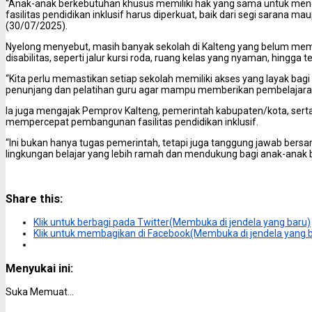
“Anak-anak berkebutuhan khusus memiliki hak yang sama untuk menda
fasilitas pendidikan inklusif harus diperkuat, baik dari segi sarana 
(30/07/2025).
Nyelong menyebut, masih banyak sekolah di Kalteng yang belum memi
disabilitas, seperti jalur kursi roda, ruang kelas yang nyaman, hingga 
“Kita perlu memastikan setiap sekolah memiliki akses yang layak bag
penunjang dan pelatihan guru agar mampu memberikan pembelajaran 
Ia juga mengajak Pemprov Kalteng, pemerintah kabupaten/kota, sert
mempercepat pembangunan fasilitas pendidikan inklusif.
“Ini bukan hanya tugas pemerintah, tetapi juga tanggung jawab bersa
lingkungan belajar yang lebih ramah dan mendukung bagi anak-anak b
Share this:
Klik untuk berbagi pada Twitter(Membuka di jendela yang baru)
Klik untuk membagikan di Facebook(Membuka di jendela yang 
Menyukai ini:
Suka
Memuat...