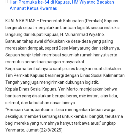
Hari Pramuka ke-64 di Kapuas, HM Wiyatno Bacakan
Amanat Ketua Kwarnas
KUALA KAPUAS – Pemerintah Kabupaten (Pemkab) Kapuas
bergerak cepat menyalurkan bantuan logistik sesuai instruksi
langsung dari Bupati Kapuas, H. Muhammad Wiyatno.
Bantuan tahap awal difokuskan ke desa-desa yang paling
merasakan dampak, seperti Desa Manyarung dan sekitarnya.
Sapuan banjir telah membuat sejumlah rumah hanyut serta
memutus persediaan pangan masyarakat.
Kerja sama terlihat nyata saat proses bongkar muat dilakukan.
Tim Pemkab Kapuas bersinergi dengan Dinas Sosial Kalimantan
Tengah yang juga mengirimkan dukungan logistik.
Kepala Dinas Sosial Kapuas, Yan Marto, menjelaskan bahwa
bantuan yang disalurkan berupa beras, mie instan, alas tidur,
selimut, dan kebutuhan dasar lainnya.
“Harapan kami, bantuan ini bisa meringankan beban warga
sekaligus memberi semangat untuk kembali bangkit, terutama
bagi mereka yang rumahnya hanyut terbawa arus,” ungkap
Yanmarto, Jumat (22/8/2025).