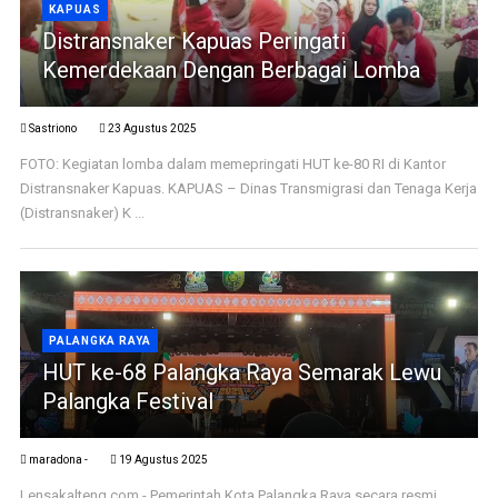
KAPUAS
Distransnaker Kapuas Peringati
Kemerdekaan Dengan Berbagai Lomba
Sastriono
23 Agustus 2025
FOTO: Kegiatan lomba dalam memepringati HUT ke-80 RI di Kantor
Distransnaker Kapuas. KAPUAS – Dinas Transmigrasi dan Tenaga Kerja
(Distransnaker) K ...
PALANGKA RAYA
HUT ke-68 Palangka Raya Semarak Lewu
Palangka Festival
maradona -
19 Agustus 2025
Lensakalteng.com - Pemerintah Kota Palangka Raya secara resmi