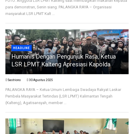
FOTO: Anggota LSR LPMT Kalteng saat membagikan makanan kepada
para demonstran, Senin siang. PALANGKA RAYA – Organisasi
masyarakat LSR LPMT Kalt ...
HEADLINE
Humanis Dengan Pengunjuk Rasa, Ketua
LSR LPMT Kalteng Apresiasi Kapolda
Sastriono
30 Agustus 2025
PALANGKA RAYA – Ketua Umum Lembaga Swadaya Rakyat Laskar
Pembela Masyarakat Tertindas (LSR LPMT) Kalimantan Tengah
(Kalteng), Agatisansyah, member ...