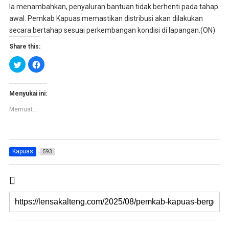
Ia menambahkan, penyaluran bantuan tidak berhenti pada tahap
awal. Pemkab Kapuas memastikan distribusi akan dilakukan
secara bertahap sesuai perkembangan kondisi di lapangan.(ON)
Share this:
K
K
l
l
i
i
k
k
u
u
n
n
Menyukai ini:
t
t
u
u
Memuat...
k
k
b
m
e
e
r
m
b
b
a
a
g
g
Kapuas
593
i
i
p
k
a
a
d
n
a
d
T
i
w
F
i
a
t
c
t
e
e
b
r
o
(
o