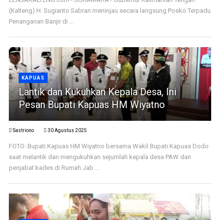
(Kalteng) H. Sugianto Sabran meninjau secara langsung Posko Terpadu
Penanganan Banjir di ...
KAPUAS
Lantik dan Kukuhkan Kepala Desa, Ini
Pesan Bupati Kapuas HM Wiyatno
Sastriono
30 Agustus 2025
FOTO: Bupati Kapuas HM Wiyatno bersama Wakil Bupati Kapuas Dodo
saat melantik dan mengukuhkan sejumlah kepala desa PAW dan
penjabat kades di Rumah Jab ...