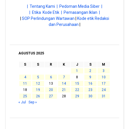
| Tentang Kami |
Pedoman Media Siber |
| Etika Kode Etik |
Pemasangan Iklan |
|
SOP Perlindungan Wartawan
|
Kode etik Redaksi
dan Perusahaan
|
AGUSTUS 2025
S
S
R
K
J
S
M
1
2
3
4
5
6
7
8
9
10
11
12
13
14
15
16
17
18
19
20
21
22
23
24
25
26
27
28
29
30
31
« Jul
Sep »