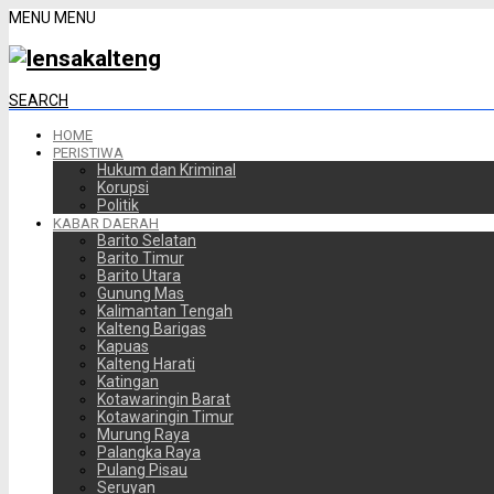
MENU
MENU
SEARCH
HOME
PERISTIWA
Hukum dan Kriminal
Korupsi
Politik
KABAR DAERAH
Barito Selatan
Barito Timur
Barito Utara
Gunung Mas
Kalimantan Tengah
Kalteng Barigas
Kapuas
Kalteng Harati
Katingan
Kotawaringin Barat
Kotawaringin Timur
Murung Raya
Palangka Raya
Pulang Pisau
Seruyan