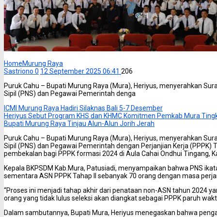
Home
Murung Raya
Sastriono
0
12 September 2025 06:41
206
Puruk Cahu – Bupati Murung Raya (Mura), Heriyus, menyerahkan Sur
Sipil (PNS) dan Pegawai Pemerintah denga
ICMI Murung Raya Hadiri Silaknas Bali 5-7 Desember
Heriyus Sebut Program KHS dan KHMC Komitmen Pemkab Mura Tingk
Bupati Murung Raya Tinjau Alun-Alun Jorih Jerah
Puruk Cahu – Bupati Murung Raya (Mura), Heriyus, menyerahkan Sur
Sipil (PNS) dan Pegawai Pemerintah dengan Perjanjian Kerja (PPPK) 
pembekalan bagi PPPK formasi 2024 di Aula Cahai Ondhui Tingang, K
Kepala BKPSDM Kab.Mura, Patusiadi, menyampaikan bahwa PNS ikatan
sementara ASN PPPK Tahap II sebanyak 70 orang dengan masa perjanj
“Proses ini menjadi tahap akhir dari penataan non-ASN tahun 2024 y
orang yang tidak lulus seleksi akan diangkat sebagai PPPK paruh wakt
Dalam sambutannya, Bupati Mura, Heriyus menegaskan bahwa peng