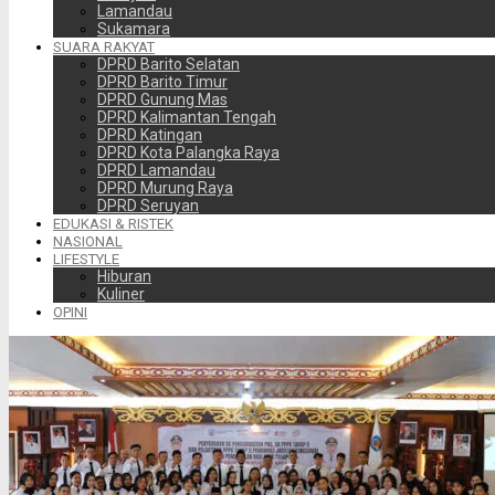
Lamandau
Sukamara
SUARA RAKYAT
DPRD Barito Selatan
DPRD Barito Timur
DPRD Gunung Mas
DPRD Kalimantan Tengah
DPRD Katingan
DPRD Kota Palangka Raya
DPRD Lamandau
DPRD Murung Raya
DPRD Seruyan
EDUKASI & RISTEK
NASIONAL
LIFESTYLE
Hiburan
Kuliner
OPINI