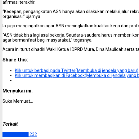
afirmasi terakhir.
“Kedepan, pengangkatan ASN hanya akan dilakukan melalui jalur rek
organisasi,” ujarnya.
Ia juga mengingatkan agar ASN meningkatkan kualitas kerja dan prof
“ASN tidak bisa lagi asal bekerja. Saudara-saudara harus memberi kontr
agar bermanfaat bagi masyarakat,” tegasnya.
Acara ini turut dihadiri Wakil Ketua I DPRD Mura, Dina Maulidah serta
Share this:
Klik untuk berbagi pada Twitter(Membuka di jendela yang baru)
Klik untuk membagikan di Facebook(Membuka di jendela yang 
Menyukai ini:
Suka
Memuat...
Terkait
Murung Raya
232