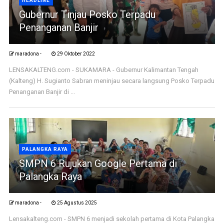
HEADLINE
Gubernur Tinjau Posko Terpadu
Penanganan Banjir
maradona -
29 Oktober 2022
LENSAKALTENG.com - SUKAMARA - Gubernur Kalimantan Tengah
(Kalteng) H. Sugianto Sabran meninjau secara langsung Posko Terpadu
Penanganan Banjir di ...
PALANGKA RAYA
SMPN 6 Rujukan Google Pertama di
Palangka Raya
maradona -
25 Agustus 2025
Lensakalteng.com - SMPN 6 menjadi sekolah pertama di Kota Palangka