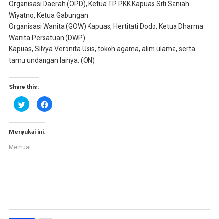
Organisasi Daerah (OPD), Ketua TP PKK Kapuas Siti Saniah
Wiyatno, Ketua Gabungan
Organisasi Wanita (GOW) Kapuas, Hertitati Dodo, Ketua Dharma
Wanita Persatuan (DWP)
Kapuas, Silvya Veronita Usis, tokoh agama, alim ulama, serta
tamu undangan lainya. (ON)
Share this:
K
K
l
l
i
i
k
k
u
u
n
n
Menyukai ini:
t
t
u
u
Memuat...
k
k
b
m
e
e
r
m
b
b
a
a
g
g
i
i
p
k
a
a
d
n
a
d