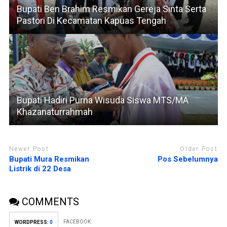
Bupati Ben Brahim Resmikan Gereja Sinta Serta
Pastori Di Kecamatan Kapuas Tengah
Bupati Hadiri Purna Wisuda Siswa MTS/MA
Khazanaturrahmah
Newer Post
Older Post
Bupati Mura Resmikan
Pos Sebelumnya
Listrik di 22 Desa
COMMENTS
FACEBOOK:
WORDPRESS:
0