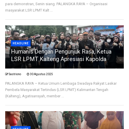
para demonstran, Senin siang. PALANGKA RAYA – Organisasi
masyarakat LSR LPMT Kalt ...
HEADLINE
Humanis Dengan Pengunjuk Rasa, Ketua
LSR LPMT Kalteng Apresiasi Kapolda
Sastriono
30 Agustus 2025
PALANGKA RAYA – Ketua Umum Lembaga Swadaya Rakyat Laskar
Pembela Masyarakat Tertindas (LSR LPMT) Kalimantan Tengah
(Kalteng), Agatisansyah, member ...