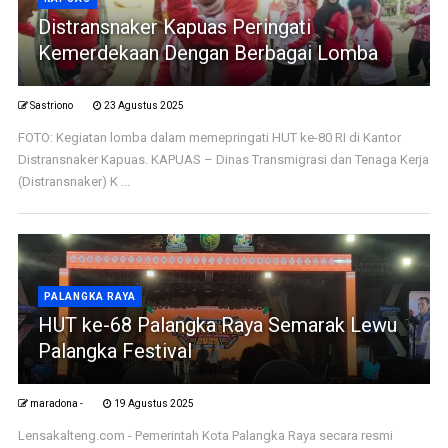
Distransnaker Kapuas Peringati
Kemerdekaan Dengan Berbagai Lomba
Sastriono
23 Agustus 2025
FOTO: Kegiatan lomba dalam memepringati HUT ke-80 RI di Kantor
Distransnaker Kapuas. KAPUAS – Dinas Transmigrasi dan Tenaga Kerja
(Distransnaker) K ...
PALANGKA RAYA
HUT ke-68 Palangka Raya Semarak Lewu
Palangka Festival
maradona -
19 Agustus 2025
Lensakalteng.com - Pemerintah Kota Palangka Raya secara resmi