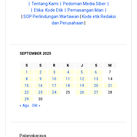
| Tentang Kami |
Pedoman Media Siber |
| Etika Kode Etik |
Pemasangan Iklan |
|
SOP Perlindungan Wartawan
|
Kode etik Redaksi
dan Perusahaan
|
SEPTEMBER 2025
S
S
R
K
J
S
M
1
2
3
4
5
6
7
8
9
10
11
12
13
14
15
16
17
18
19
20
21
22
23
24
25
26
27
28
29
30
« Agu
Okt »
Palangkaraya