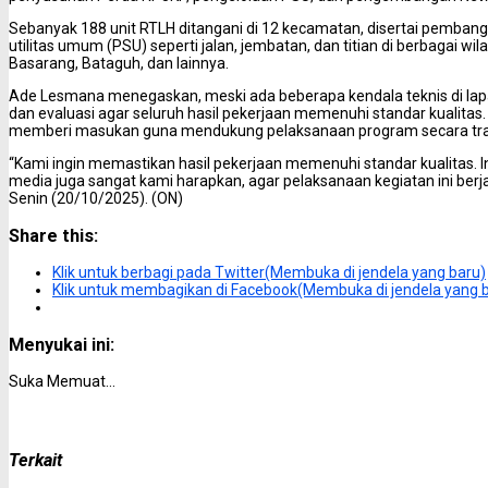
Sebanyak 188 unit RTLH ditangani di 12 kecamatan, disertai pemban
utilitas umum (PSU) seperti jalan, jembatan, dan titian di berbagai w
Basarang, Bataguh, dan lainnya.
Ade Lesmana menegaskan, meski ada beberapa kendala teknis di la
dan evaluasi agar seluruh hasil pekerjaan memenuhi standar kualitas
memberi masukan guna mendukung pelaksanaan program secara tran
“Kami ingin memastikan hasil pekerjaan memenuhi standar kualitas
media juga sangat kami harapkan, agar pelaksanaan kegiatan ini ber
Senin (20/10/2025). (ON)
Share this:
Klik untuk berbagi pada Twitter(Membuka di jendela yang baru)
Klik untuk membagikan di Facebook(Membuka di jendela yang 
Menyukai ini:
Suka
Memuat...
Terkait