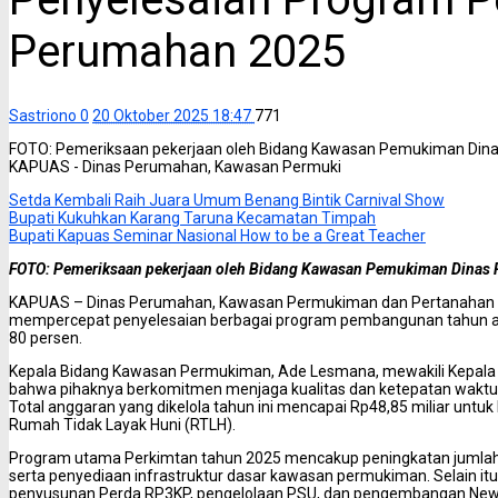
Perumahan 2025
Sastriono
0
20 Oktober 2025 18:47
771
FOTO: Pemeriksaan pekerjaan oleh Bidang Kawasan Pemukiman Dinas
KAPUAS - Dinas Perumahan, Kawasan Permuki
Setda Kembali Raih Juara Umum Benang Bintik Carnival Show
Bupati Kukuhkan Karang Taruna Kecamatan Timpah
Bupati Kapuas Seminar Nasional How to be a Great Teacher
FOTO: Pemeriksaan pekerjaan oleh Bidang Kawasan Pemukiman Dinas P
KAPUAS – Dinas Perumahan, Kawasan Permukiman dan Pertanahan (
mempercepat penyelesaian berbagai program pembangunan tahun ang
80 persen.
Kepala Bidang Kawasan Permukiman, Ade Lesmana, mewakili Kepala
bahwa pihaknya berkomitmen menjaga kualitas dan ketepatan waktu p
Total anggaran yang dikelola tahun ini mencapai Rp48,85 miliar untuk 
Rumah Tidak Layak Huni (RTLH).
Program utama Perkimtan tahun 2025 mencakup peningkatan jumlah
serta penyediaan infrastruktur dasar kawasan permukiman. Selain itu,
penyusunan Perda RP3KP, pengelolaan PSU, dan pengembangan New 