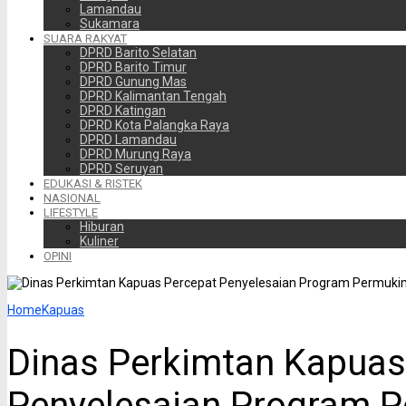
Lamandau
Sukamara
SUARA RAKYAT
DPRD Barito Selatan
DPRD Barito Timur
DPRD Gunung Mas
DPRD Kalimantan Tengah
DPRD Katingan
DPRD Kota Palangka Raya
DPRD Lamandau
DPRD Murung Raya
DPRD Seruyan
EDUKASI & RISTEK
NASIONAL
LIFESTYLE
Hiburan
Kuliner
OPINI
Home
Kapuas
Dinas Perkimtan Kapuas
Penyelesaian Program 