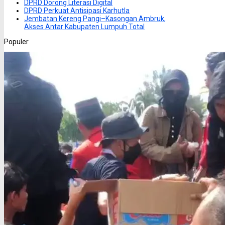
DPRD Dorong Literasi Digital
DPRD Perkuat Antisipasi Karhutla
Jembatan Kereng Pangi–Kasongan Ambruk,
Akses Antar Kabupaten Lumpuh Total
Populer