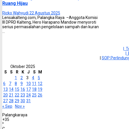
Ruang Hijau
Ricko Wahyudi
22 Agustus 2025
Lensakalteng.com, Palangka Raya –Anggota Komisi
III DPRD Kalteng, Hero Harapano Mandow menyoroti
serius permasalahan pengelolaan sampah dan kuran
...
| 
|
|
SOP Perlindu
Oktober 2025
S
S
R
K
J
S
M
1
2
3
4
5
6
7
8
9
10
11
12
13
14
15
16
17
18
19
20
21
22
23
24
25
26
27
28
29
30
31
« Sep
Nov »
Palangkaraya
+
35
°
C