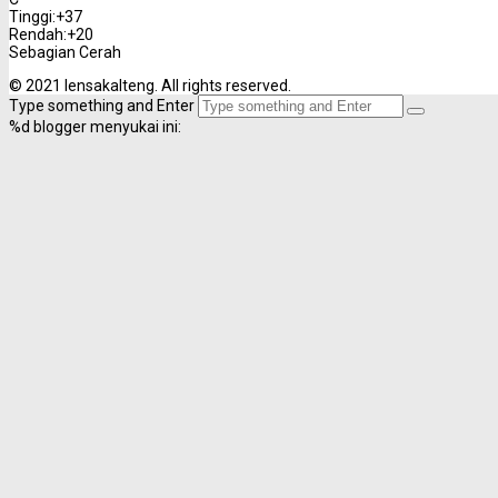
Tinggi:
+
37
Rendah:
+
20
Sebagian Cerah
© 2021 lensakalteng. All rights reserved.
Type something and Enter
%d
blogger menyukai ini: