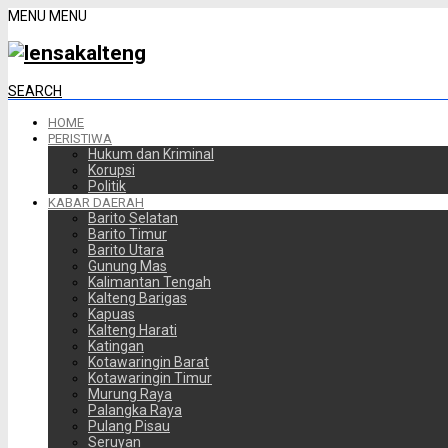
MENU
MENU
SEARCH
HOME
PERISTIWA
Hukum dan Kriminal
Korupsi
Politik
KABAR DAERAH
Barito Selatan
Barito Timur
Barito Utara
Gunung Mas
Kalimantan Tengah
Kalteng Barigas
Kapuas
Kalteng Harati
Katingan
Kotawaringin Barat
Kotawaringin Timur
Murung Raya
Palangka Raya
Pulang Pisau
Seruyan