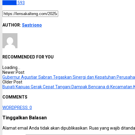
Kapuas
593
AUTHOR:
Sastriono
RECOMMENDED FOR YOU
Loading...
Newer Post
Gubernur Agustiar Sabran Tegaskan Sinergi dan Kepatuhan Perusaha
Older Post
Bupati Kapuas Gerak Cepat Tangani Dampak Bencana di Kecamatan 
COMMENTS
WORDPRESS:
0
Tinggalkan Balasan
Alamat email Anda tidak akan dipublikasikan.
Ruas yang wajib ditand