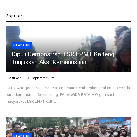
Populer
HEADLINE
Dipuji Demonstran, LSR LPMT Kalteng
Tunjukkan Aksi Kemanusiaan
Sastriono
1 September 2025
FOTO: Anggota LSR LPMT Kalteng saat membagikan makanan kepada
para demonstran, Senin siang. PALANGKA RAYA – Organisasi
masyarakat LSR LPMT Kalt ...
HEADLINE