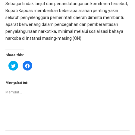
Sebagai tindak lanjut dari penandatanganan komitmen tersebut,
Bupati Kapuas memberikan beberapa arahan penting yakni
seluruh penyelenggara pemerintah daerah diminta membantu
aparat berwenang dalam pencegahan dan pemberantasan
penyalahgunaan narkotika, minimal melalui sosialisasi bahaya
narkoba di instansi masing-masing.(ON)
Share this:
K
K
l
l
i
i
k
k
u
u
n
n
Menyukai ini:
t
t
u
u
Memuat...
k
k
b
m
e
e
r
m
b
b
a
a
g
g
i
i
p
k
a
a
d
n
a
d