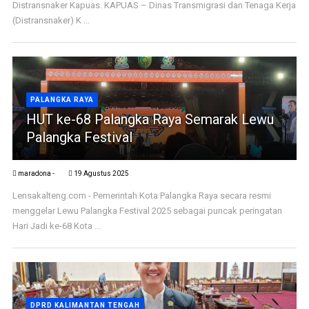
Distransnaker Kapuas. KAPUAS – Dinas Transmigrasi dan Tenaga Kerja
(Distransnaker) K ...
PALANGKA RAYA
HUT ke-68 Palangka Raya Semarak Lewu
Palangka Festival
maradona -
19 Agustus 2025
Lensakalteng.com - Pemerintah Kota Palangka Raya secara resmi
menggelar Lewu Palangka Festival 2025 sebagai puncak peringatan
Hari Jadi ke-68 Kota ...
DPRD KALIMANTAN TENGAH