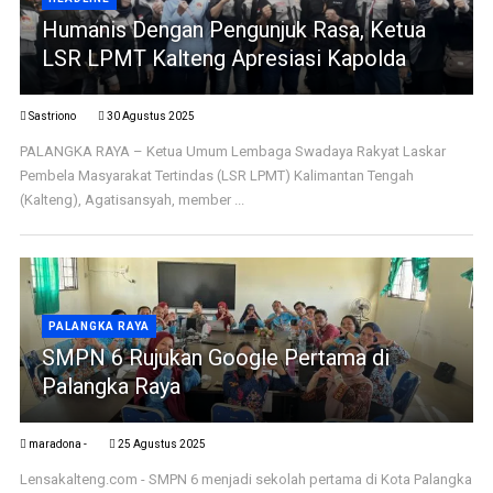
Humanis Dengan Pengunjuk Rasa, Ketua
LSR LPMT Kalteng Apresiasi Kapolda
Sastriono
30 Agustus 2025
PALANGKA RAYA – Ketua Umum Lembaga Swadaya Rakyat Laskar
Pembela Masyarakat Tertindas (LSR LPMT) Kalimantan Tengah
(Kalteng), Agatisansyah, member ...
PALANGKA RAYA
SMPN 6 Rujukan Google Pertama di
Palangka Raya
maradona -
25 Agustus 2025
Lensakalteng.com - SMPN 6 menjadi sekolah pertama di Kota Palangka