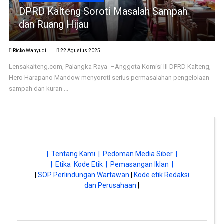
DPRD Kalteng Soroti Masalah Sampah
dan Ruang Hijau
Ricko Wahyudi
22 Agustus 2025
Lensakalteng.com, Palangka Raya –Anggota Komisi III DPRD Kalteng,
Hero Harapano Mandow menyoroti serius permasalahan pengelolaan
sampah dan kuran ...
| Tentang Kami |
Pedoman Media Siber |
| Etika Kode Etik |
Pemasangan Iklan |
|
SOP Perlindungan Wartawan
|
Kode etik Redaksi
dan Perusahaan
|