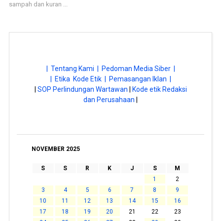
sampah dan kuran ...
| Tentang Kami |
Pedoman Media Siber |
| Etika Kode Etik |
Pemasangan Iklan |
|
SOP Perlindungan Wartawan
|
Kode etik Redaksi
dan Perusahaan
|
NOVEMBER 2025
S
S
R
K
J
S
M
1
2
3
4
5
6
7
8
9
10
11
12
13
14
15
16
17
18
19
20
21
22
23