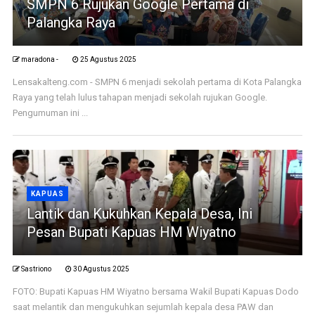
SMPN 6 Rujukan Google Pertama di
Palangka Raya
maradona -
25 Agustus 2025
Lensakalteng.com - SMPN 6 menjadi sekolah pertama di Kota Palangka
Raya yang telah lulus tahapan menjadi sekolah rujukan Google.
Pengumuman ini ...
KAPUAS
Lantik dan Kukuhkan Kepala Desa, Ini
Pesan Bupati Kapuas HM Wiyatno
Sastriono
30 Agustus 2025
FOTO: Bupati Kapuas HM Wiyatno bersama Wakil Bupati Kapuas Dodo
saat melantik dan mengukuhkan sejumlah kepala desa PAW dan