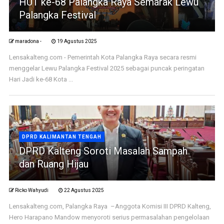
HUT ke-68 Palangka Raya Semarak Lewu
Palangka Festival
maradona -
19 Agustus 2025
Lensakalteng.com - Pemerintah Kota Palangka Raya secara resmi
menggelar Lewu Palangka Festival 2025 sebagai puncak peringatan
Hari Jadi ke-68 Kota ...
DPRD KALIMANTAN TENGAH
DPRD Kalteng Soroti Masalah Sampah
dan Ruang Hijau
Ricko Wahyudi
22 Agustus 2025
Lensakalteng.com, Palangka Raya –Anggota Komisi III DPRD Kalteng,
Hero Harapano Mandow menyoroti serius permasalahan pengelolaan