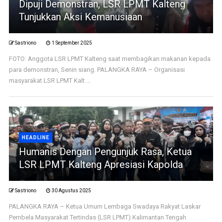
Dipuji Demonstran, LSR LPMT Kalteng
Tunjukkan Aksi Kemanusiaan
Sastriono
1 September 2025
FOTO: Anggota LSR LPMT Kalteng saat membagikan makanan kepada
para demonstran, Senin siang. PALANGKA RAYA – Organisasi
masyarakat LSR LPMT Kalt ...
HEADLINE
Humanis Dengan Pengunjuk Rasa, Ketua
LSR LPMT Kalteng Apresiasi Kapolda
Sastriono
30 Agustus 2025
PALANGKA RAYA – Ketua Umum Lembaga Swadaya Rakyat Laskar
Pembela Masyarakat Tertindas (LSR LPMT) Kalimantan Tengah